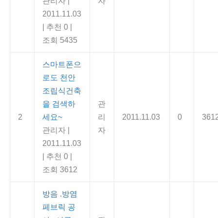
관리자
|
자
2011.11.03
|
추천 0
|
조회 5435
스마트폰으
로도 천안
조립식건축
을 검색하
관
2
세요~
리
2011.11.03
0
361
관리자
|
자
2011.11.03
|
추천 0
|
조회 3612
방음 .방염
페브릭 공