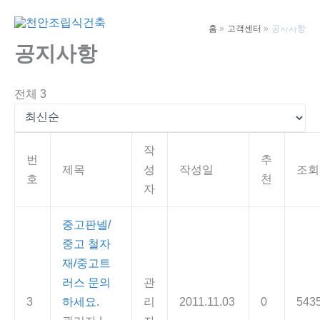
콘
텐
홈
고객센터
공지사항
Main
츠
공지사항
Men
로
건
전체 3
너
뛰
기
작
번
추
제목
성
작성일
조회
호
천
자
중고판넬/
중고 철자
재/중고트
러스 문의
관
3
하세요.
리
2011.11.03
0
543