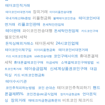
테더코인직거래
장외거래
테더코인비대면거래
이더리움전송대행
리플현금화
테더코인비대
국내거래소fds증빙
블랙테더코인전송
면거래
리플코인판매
돈세탁안전업체
파이코인전송대행
테더판매
돈세탁안전업체
카드코인구매
엘포인트세탁
테더돈세탁
돈믹싱해외거래소
24시코인업체
테더코인이체구입
테더코인비대면거래
이더리움현금화
휴대폰결제
코인구매사이트
카드 비트코인현금화
usdc전송대행
세탁
휴대폰결제코인구매
소액결제코인구매방법
자금세탁
비
테더송금업체
신세계상품권코인구매
대검
트코인퀵거래
믹싱
카드 비트코인현금화
테더수사기관
테더코인추척피하기
핸드
코인추적피하는방법
코인 손대손
폰결제85%
언더돈믹
코인전송otc공식업체
정치자금현금화
비트코인 체크카드
싱
장외거래
재테크자금현금화문의