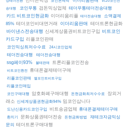
이더리움판매
코인돈세탁
상테더전환
trc20코인전
검돈믹싱업체
코인무통
테더무통테더전송대행
송대행
이더리움리플
카드 비트코인현금화
소액결제
테더전송대행
테더코인비대면거래
테더트론현금화
85%
이더리움판매
신세계상품권비트코인구입
바이낸스전송대행
비트코인
리플코인판매
카드구입
코인믹싱최저수수료
24시코인업체
테더전송대행
테더전송대행
트론리플코인전송
ssg페이93%
블테판매
휴대폰결제테더구매
비트코인환전
리플코인판매
엘포인트비트구입
리플코인매입
암호화폐구매대행
장외거
코인구매대행
돈현금화최저수수료
래소
밈코인삽니다
신세계상품권현금화94%
비트송금업체
휴대폰결제테더구매
도난신용카드코인구입
문화상품권테더전송
재테크자금믹싱
환치기
돈현금화방법
테더트론구매대행
문의