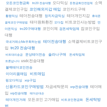
오다믹싱
소액
모든코인현금화
trc20 전송대행
돈현금화안전업체
결제코인구입
코인카드구매
코인해외지갑 매입
테더전송대행
테더개인지갑
정치자금믹싱
횡령믹싱
휴대폰
태더원화환전
비트코인사는방법
오다집
언
결제코인구매방법
코인이체
잡코인구입
trc20구매대행
검돈세탁업체
더돈믹싱
대행
소액결제비트코인구
테더전송대행
국내거래소fds우회하는법
입
trc20 전송대행
솔라나구매
문상테더전송
돈세탁업체
비트대리송금
usdc전송대행
트론삽니다
블랙테더코인전송
이더리움매입
비트매입
핑오다믹싱
xrp구입
자금세탁문의
테더매
신용카드코인구매방법
xrp전송대행
입
xrp전송대행
테더손대손
모든코인 고가매입
돈세탁방
테더개인거래
비트코인현금화
법