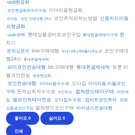
usdt현금화
이더리움현금화
코인현금화최저수수료
코인추적피하는방법
신용카드미동
오다집
코인 구매대행 24시
의현금화
롯데상품권비트코인구입
환
usdc판매
휴대폰결제테더구매
치기
tron구매대행
코인구매대
돈믹싱문의
국내거래소fds뚫어주는곳
행24시
휴대폰결제세탁
btc구매대행
트론 리
파이코인전송대행
휴대폰결제세탁
플코인전송
핑돈현금화
오다집
코인전송대행
이더리움 리플코인
이더리움수수료
돈믹싱최저수수료
구매
컬쳐랜드테더구매
비트매
코인믹싱
엘포인트테더전송
오다집수수료
업비트코인추적
입
문화
컬쳐랜드코인구매
바이낸스전송대행
상품권코인구입
좋아요
0
싫어요
0
인쇄