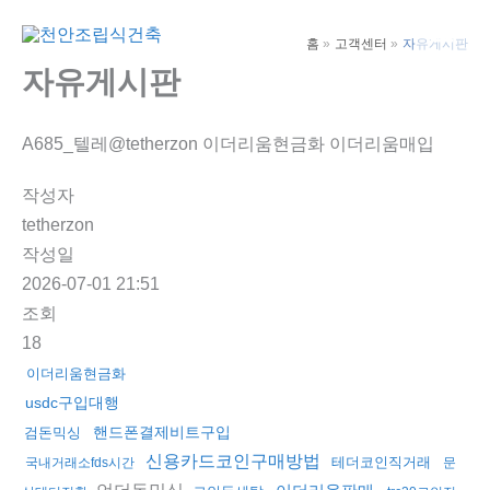
콘
텐
홈
고객센터
자유게시판
Main
츠
자유게시판
Men
로
건
A685_텔레@tetherzon 이더리움현금화 이더리움매입
너
뛰
작성자
기
tetherzon
작성일
2026-07-01 21:51
조회
18
이더리움현금화
usdc구입대행
핸드폰결제비트구입
검돈믹싱
신용카드코인구매방법
테더코인직거래
국내거래소fds시간
문
언더돈믹싱