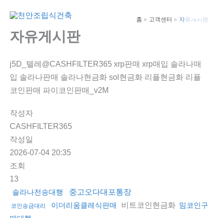
콘
텐
홈
고객센터
자유게시판
Main
츠
자유게시판
Men
로
건
j5D_텔레@CASHFILTER365 xrp판매 xrp매입 솔라나매
너
입 솔라나판매 솔라나현금화 sol현금화 리플현금화 리플
뛰
코인판매 파이코인판매_v2M
기
작성자
CASHFILTER365
작성일
2026-07-04 20:35
조회
13
솔라나전송대행
중고오다대포통장
비트코인현금화
이더리움클레식판매
밈코인구
코인송금대리