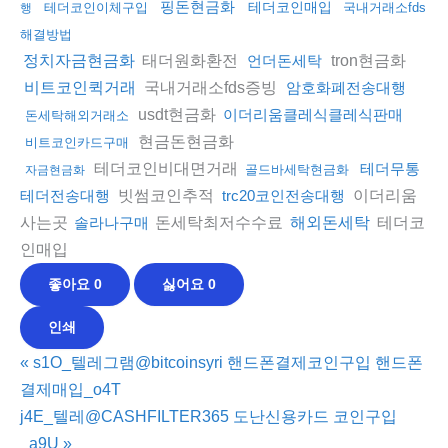
핑돈현금화
테더코인매입
테더코인이체구입
국내거래소fds
행
해결방법
태더원화환전
tron현금화
정치자금현금화
언더돈세탁
국내거래소fds증빙
비트코인퀵거래
암호화폐전송대행
usdt현금화
이더리움클레식클레식판매
돈세탁해외거래소
현금돈현금화
비트코인카드구매
테더코인비대면거래
테더무통
골드바세탁현금화
자금현금화
빗썸코인추적
이더리움
테더전송대행
trc20코인전송대행
사는곳
돈세탁최저수수료
테더코
솔라나구매
해외돈세탁
인매입
좋아요
0
싫어요
0
인쇄
«
s1O_텔레그램@bitcoinsyri 핸드폰결제코인구입 핸드폰
결제매입_o4T
j4E_텔레@CASHFILTER365 도난신용카드 코인구입
_a9U
»