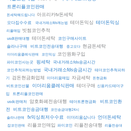
트론리플코인판매
아프리카tv돈세탁
돈세탁해드립니다
테더돈믹싱
테더돈믹싱
오다집수수료
국내거래소fds깨는법
빗썸코인추적
리플매입
테더돈세탁
코인구매사이트
usdt판매대행
현금돈세탁
솔라나구매
비트코인전송대행
중고오다
코인원화구입
이더리움클레식판매
코인믹싱
핑세탁
국내거래소fds송금시간
파이코인사는곳
국내거래소fds송금시간
코인추적피하는방법
테더코인추척피하
검돈현금화업체
자금세탁
기
이더리움매입
돈현금화
테더구매
이더리움클레식판매
비트코인선물
신용카드테더구
입
트론리플코인판매
암호화폐전송대행
비트코인환
usdc판매처
테더트론현금화
전
비트코인송금대행
코인송금대행24시
fx믹싱최저수수료
언더돈세탁
이더리움삽니다
솔라나판매
리플코인매입
리플전송대행
파이코인
잡코인판매
리플전송대