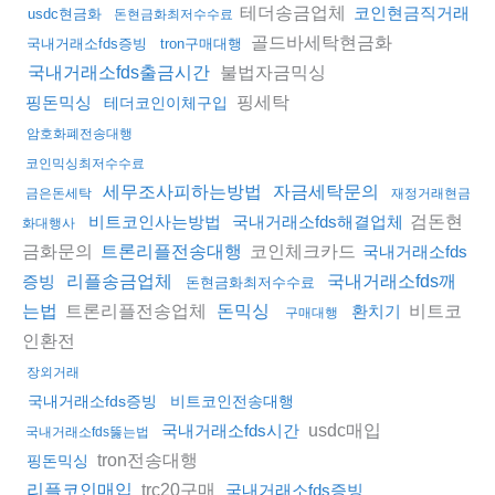
테더송금업체
코인현금직거래
usdc현금화
돈현금화최저수수료
골드바세탁현금화
국내거래소fds증빙
tron구매대행
불법자금믹싱
국내거래소fds출금시간
핑세탁
핑돈믹싱
테더코인이체구입
암호화폐전송대행
코인믹싱최저수수료
세무조사피하는방법
자금세탁문의
금은돈세탁
재정거래현금
검돈현
비트코인사는방법
국내거래소fds해결업체
화대행사
금화문의
코인체크카드
트론리플전송대행
국내거래소fds
증빙
리플송금업체
국내거래소fds깨
돈현금화최저수수료
트론리플전송업체
비트코
는법
돈믹싱
환치기
구매대행
인환전
장외거래
국내거래소fds증빙
비트코인전송대행
usdc매입
국내거래소fds시간
국내거래소fds뚫는법
tron전송대행
핑돈믹싱
trc20구매
리플코인매입
국내거래소fds증빙