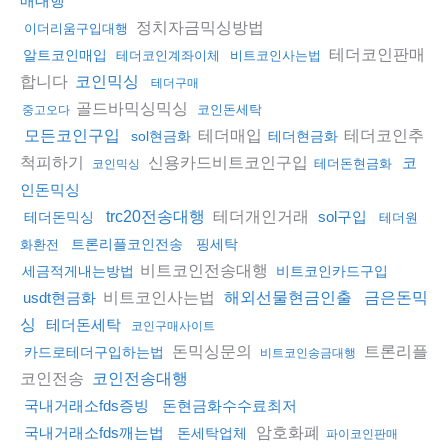
매대행
정치자금믹싱방법
이더리움구입대행
테더코인판매
알트코인매입
테더코인계좌이체
비트코인사는법
합니다
코인믹싱
테더구매
골드바믹싱믹싱
코인돈세탁
중고오다
테더매입
테더코인추
모든코인구입
sol현금화
테더현금화
척피하기
신용카드비트코인구입
코
테더돈현금화
코인믹싱
인돈믹싱
테더개인거래
trc20전송대행
sol구입
테더돈믹싱
테더원
트론리플코인전송
핑세탁
화환전
비트코인전송대행
세금적게내는방법
비트코인카드구입
비트코인사는법
usdt현금화
해외선물현금인출
금은돈믹
싱
테더돈세탁
코인구매사이트
돈믹싱문의
트론리플
카드로테더구입하는법
비트코인송금대행
코인전송
코인전송대행
국내거래소fds증빙
돈현금화수수료최저
암호화폐
국내거래소fds깨는법
돈세탁업체
파이코인판매