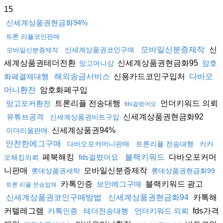
15
신세계상품권현금화94%
트론 리플코인판매
신
모바일신분증제작
신세계상품권코인구매
모바일신분증제작
세계상품권테더전환
신세계상품권현금화95
암호
망고머니상
신용카드코인구입처
화폐결제대행
해외송금서비스
다바오
암호화폐구입
머니환전
트론리플 전송대행
언더키워드 의뢰
망고포커환전
fds걸렸어요
신세계상품권현금화92
유튜브공격
신세계상품권비트구입
신세계상품권94%
이더리움판매
안전한에그구매
다바오포커머니판매
트론리플 전송대행
카카
페북해킹
다바오포커머
fds걸렸어요
블랙키워드
오해킹의뢰
니판매
모바일신분증제작
롯데상품권세탁
롯데상품권현금화99
카톡인증
블랙키워드 광고
보안에그구매
트론 리플 전송업체
카톡해
신세계상품권코인구매방법
신세계상품권현금화94
커텔레그램
fds가격
카톡인증
테더전송대행
언더키워드 의뢰