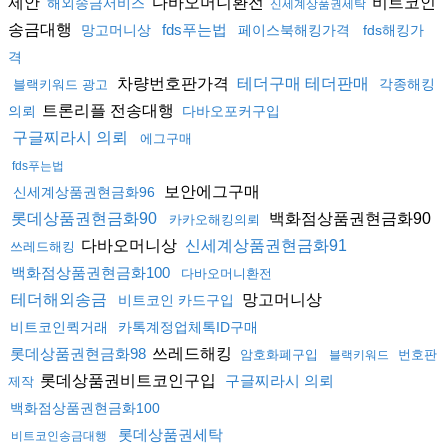
제안
다바오머니환전
비트코인
해외송금서비스
신세계상품권세탁
송금대행
fds푸는법
망고머니상
페이스북해킹가격
fds해킹가
격
차량번호판가격
테더구매 테더판매
각종해킹
블랙키워드 광고
트론리플 전송대행
의뢰
다바오포커구입
구글찌라시 의뢰
에그구매
fds푸는법
보안에그구매
신세계상품권현금화96
백화점상품권현금화90
롯데상품권현금화90
카카오해킹의뢰
다바오머니상
신세계상품권현금화91
쓰레드해킹
백화점상품권현금화100
다바오머니환전
망고머니상
테더해외송금
비트코인 카드구입
비트코인퀵거래
카톡계정업체톡ID구매
쓰레드해킹
롯데상품권현금화98
암호화폐구입
번호판
블랙키워드
롯데상품권비트코인구입
구글찌라시 의뢰
제작
백화점상품권현금화100
롯데상품권세탁
비트코인송금대행