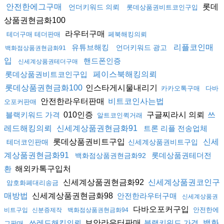
롯데
안전한에그구매
언더키워드 의뢰
롯데상품권비트코인구입
상품권현금화100
라우터구매
테더구매 테더판매
페북해킹의뢰
유튜브해킹
리플코인매
언더키워드 광고
백화점상품권현금화91
입
핸드폰인증
신세계상품권테더구매
롯데상품권비트코인구입
페이스북해킹의뢰
인스타게시물내리기
롯데상품권현금화100
카카오톡구매
다바
안전한라우터판매
비트코인사는법
오포커판매
010인증
구글찌라시 의뢰
블랙키워드 가격
쓰
알트코인퀵거래
레드해킹의뢰
신세계상품권현금화91
트론 리플 전송업체
롯데상품권비트구입
신세
테더코인판매
신세계상품권비트구입
계상품권현금화91
롯데상품권테더전
백화점상품권현금화92
해외카톡구입처
환
신세계상품권현금화92
신세계상품권코인구
암호화폐대리송금
신세계상품권현금화98
매방법
안전한라우터구매
신세계상품권
다바오포커구입
안전한에
비트구입
신분증제작
백화점상품권현금화94
보안라우터판매
쓰레드해킹의뢰
블랙키워드 가격
백화
그판매