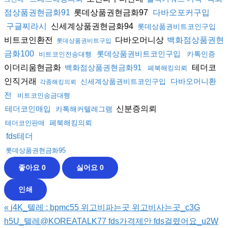
롯데상품권현금화97
점상품권현금화91
다바오포커구입
신세계상품권현금화94
구글찌라시
롯데상품권비트코인구입
비트코인환전
다바오머니상
백화점상품권현
롯데상품권비트구입
금화100
롯데상품권비트코인구입
카톡인증
비트코인전송대행
이더리움현금화
테더코
백화점상품권현금화91
페북해킹의뢰
인직거래
다바오머니환
신세계상품권비트코인구입
각종해킹의뢰
전
비트코인송금대행
신분증의뢰
테더코인매입
카톡해커텔레그램
페북해킹의뢰
테더코인판매
fds테더
롯데상품권현금화95
좋아요
0
싫어요
0
인쇄
«
j4K_텔레 : bpmc55 위고비파는곳 위고비사는곳_c3G
h5U_텔레@KOREATALK77 fds가격제안 fds걸렸어요_u2W