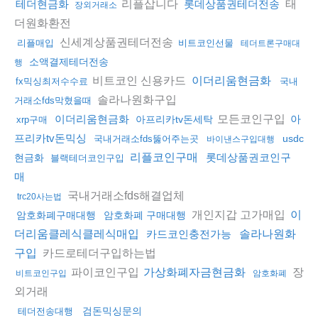
리플삽니다
태
테더현금화
롯데상품권테더전송
장외거래소
더원화환전
신세계상품권테더전송
리플매입
비트코인선물
테더트론구매대
소액결제테더전송
행
비트코인 신용카드
이더리움현금화
fx믹싱최저수수료
국내
솔라나원화구입
거래소fds막혔을때
모든코인구입
이더리움현금화
아
아프리카tv돈세탁
xrp구매
프리카tv돈믹싱
usdc
국내거래소fds뚫어주는곳
바이낸스구입대행
리플코인구매
롯데상품권코인구
현금화
블랙테더코인구입
매
국내거래소fds해결업체
trc20사는법
개인지갑 고가매입
이
암호화폐구매대행
암호화폐 구매대행
더리움클레식클레식매입
카드코인충전가능
솔라나원화
카드로테더구입하는법
구입
파이코인구입
장
가상화폐자금현금화
비트코인구입
암호화폐
외거래
검돈믹싱문의
테더전송대행