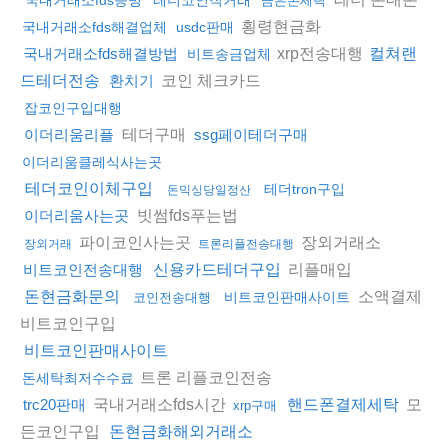
금은돈세탁
횡령현금화
국내거래소fds해결업체
usdc판매
xrp전송대행
국내거래소fds해결방법
컬쳐랜
비트송금업체
코인 체크카드
드테더전송
환치기
잡코인구입대행
테더구매
이더리움리플
ssg페이테더구매
이더리움클레식사는곳
테더코인이체구입
테더tron구입
돈믹싱당일정산
빗썸fds푸는법
이더리움사는곳
파이코인사는곳
장외거래소
장외거래
트론리플전송대행
리플매입
비트코인전송대행
신용카드테더구입
소액결제
돈현금화문의
비트코인판매사이트
코인전송대행
비트코인구입
비트코인판매사이트
트론 리플코인전송
돈세탁최저수수료
국내거래소fds시간
모
trc20판매
핸드폰결제세탁
xrp구매
든코인구입
돈현금화해외거래소