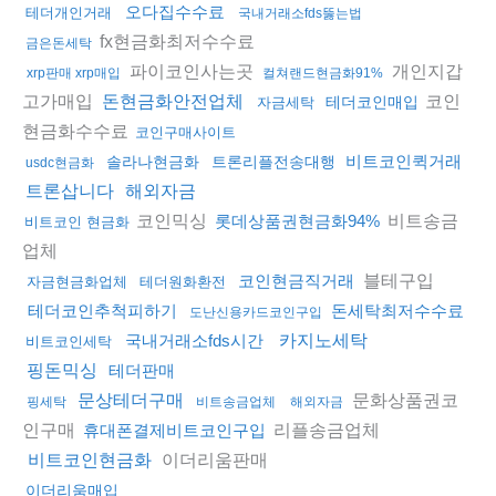
오다집수수료
테더개인거래
국내거래소fds뚫는법
fx현금화최저수수료
금은돈세탁
파이코인사는곳
개인지갑
xrp판매 xrp매입
컬쳐랜드현금화91%
고가매입
코인
돈현금화안전업체
테더코인매입
자금세탁
현금화수수료
코인구매사이트
비트코인퀵거래
솔라나현금화
트론리플전송대행
usdc현금화
트론삽니다
해외자금
코인믹싱
비트송금
롯데상품권현금화94%
비트코인 현금화
업체
블테구입
코인현금직거래
자금현금화업체
테더원화환전
테더코인추척피하기
돈세탁최저수수료
도난신용카드코인구입
국내거래소fds시간
카지노세탁
비트코인세탁
핑돈믹싱
테더판매
문화상품권코
문상테더구매
핑세탁
비트송금업체
해외자금
인구매
리플송금업체
휴대폰결제비트코인구입
이더리움판매
비트코인현금화
이더리움매입