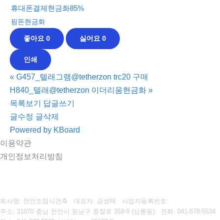
휴대폰결제현금화85%
핑돈현금화
좋아요
0
싫어요
0
인쇄
«
G457_텔래그램@tetherzon trc20 구매
H840_텔래@tetherzon 이더리움현금화
»
목록보기
답글쓰기
글수정
글삭제
Powered by KBoard
이용약관
개인정보처리방침
회사명: 천안조립식건축 대표자: 금성택
사업자등록번호:
주소: 31070 충남 천안시 동남구 충절로 359-9 (삼룡동)
전화: 041-578-5534