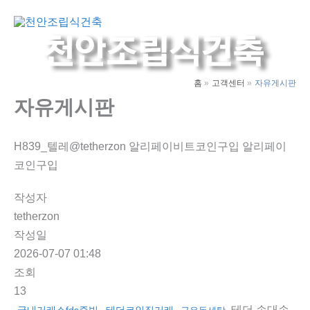
콘
텐
Main
츠
Men
로
건
홈
고객센터
자유게시판
너
자유게시판
뛰
기
H839_텔레@tetherzon 알리페이비트코인구입 알리페이
코인구입
작성자
tetherzon
작성일
2026-07-07 01:48
조회
13
테더 손대손
국내거래소fds증빙
테더코인직거래