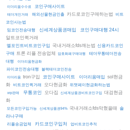
코인구매사이트
이더리움수수료
카드로코인구매하는법
해외선물현금인출
비트
테더개인거래
코인사는법
신세계상품권매입
코인구매대행 24시
밈코인전송대행
알트코인퀵거래
국내거래소fds깨는법
엘포인트비트코인구입
신용카드코인
트론 리플 전송업체
구매
테더무통테더전송
암호화폐구매대행
대행
이더리움현금화
파이코인전송대행
블랙테더코인전송
tron구입
sol현금
코인구매사이트
이더리움매입
이더리움
화
오다현금화
비트코인퀵거래
위챗페이현금화하는법
오다집
대검현금
무통코인
xrp판매
신세계상품권비트코인구입
화
국내거래소fds막혔을때
솔
모든코인구입가능
신세계상품권94%
라나구매
카드코인구입처
리플송금업체
업비트코인추적