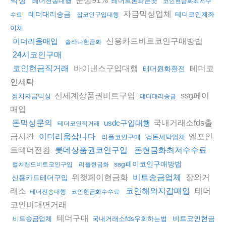
믹싱
테더전송대행
테더트론파는곳
코인현금화최저수
자금믹싱업체
테더대리송금
테더코인계좌
수료
잡코인구입대행
이체
신용카드비트코인구매방법
이더리움매입
솔라나현금화
24시코인구매
바이낸스구입대행
테더코
코인현금직거래
태더원화환전
인세탁
신세계상품권비트구입
ssg페이
정치자금믹싱
테더대리송금
매입
국내거래소fds출
돈믹싱문의
usdc구입대행
테더코인직거래
금시간
엘포인
이더리움삽니다
리플코인구매
검돈세탁업체
트테더전환
롯데상품권코인구입
돈현금화최저수수료
ssg페이코인구매방법
컬쳐랜드비트코인구입
리플현금화
위챗페이현금화
장외거
비트송금업체
신용카드테더구입
래소
테더
코인해외지갑매입
테더전송대행
코인현금화수수료
코인비대면거래
테더구매
비트코인현금
비트송금업체
국내거래소fds우회하는법