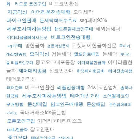
비트코인환전
화
카드로 코인구입
오다세탁
자금믹싱
이더리움전송대행
ssg페이93%
파이코인판매
돈세탁최저수수료
해외돈세탁
세무조사피하는방법
핸드폰결제코인구매
비트코인전송대행
이더리움클레식사는곳
핑현금화
위챗페이현금화전문
xrp구매
검돈믹싱문의
국내거
검돈세탁
돈세탁
오다믹싱
엘포인트매입
래소fds증빙
이더리
중고오다대포통장
이더리움현
이더리움현금화
움 리플코인구매
금화
잡코인판매
테더대리송금
위챗페이현금화
테더전송대행
테더코인믹싱
비트코인환전
24시코인업체
리플전송대행
테더판매
솔라나
세무조사피하는방법
테더개인거래
소액결제코인
현금화
문상매입
밈코인구매대행
문상매입
구매방법
돈현금화해외
국내거래소fds뚫는법
거래소
이더리움메타마스크
모든코인구입
잡코인판매
usdc현금화
중고오다
테더코인송금
장외거래