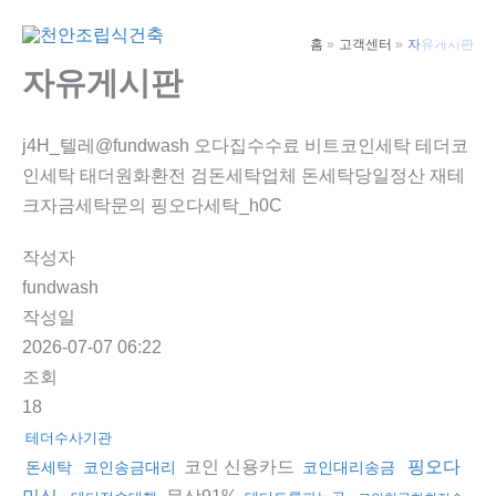
콘
텐
홈
고객센터
자유게시판
Main
츠
자유게시판
Men
로
건
j4H_텔레@fundwash 오다집수수료 비트코인세탁 테더코
너
인세탁 태더원화환전 검돈세탁업체 돈세탁당일정산 재테
뛰
크자금세탁문의 핑오다세탁_h0C
기
작성자
fundwash
작성일
2026-07-07 06:22
조회
18
테더수사기관
코인 신용카드
핑오다
돈세탁
코인송금대리
코인대리송금
문상91%