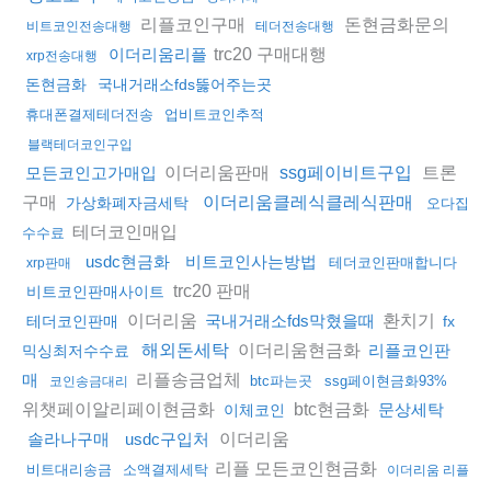
리플코인구매
돈현금화문의
비트코인전송대행
테더전송대행
trc20 구매대행
이더리움리플
xrp전송대행
돈현금화
국내거래소fds뚫어주는곳
휴대폰결제테더전송
업비트코인추적
블랙테더코인구입
이더리움판매
트론
모든코인고가매입
ssg페이비트구입
구매
이더리움클레식클레식판매
가상화폐자금세탁
오다집
테더코인매입
수수료
usdc현금화
비트코인사는방법
테더코인판매합니다
xrp판매
trc20 판매
비트코인판매사이트
이더리움
환치기
국내거래소fds막혔을때
테더코인판매
fx
이더리움현금화
해외돈세탁
리플코인판
믹싱최저수수료
리플송금업체
매
btc파는곳
ssg페이현금화93%
코인송금대리
위챗페이알리페이현금화
btc현금화
문상세탁
이체코인
이더리움
솔라나구매
usdc구입처
리플 모든코인현금화
비트대리송금
소액결제세탁
이더리움 리플