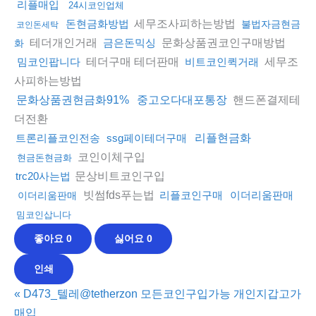
리플매입
24시코인업체
세무조사피하는방법
돈현금화방법
불법자금현금
코인돈세탁
테더개인거래
문화상품권코인구매방법
금은돈믹싱
화
테더구매 테더판매
세무조
밈코인팝니다
비트코인퀵거래
사피하는방법
핸드폰결제테
문화상품권현금화91%
중고오다대포통장
더전환
트론리플코인전송
ssg페이테더구매
리플현금화
코인이체구입
현금돈현금화
문상비트코인구입
trc20사는법
빗썸fds푸는법
리플코인구매
이더리움판매
이더리움판매
밈코인삽니다
좋아요
0
싫어요
0
인쇄
«
D473_텔레@tetherzon 모든코인구입가능 개인지갑고가
매입