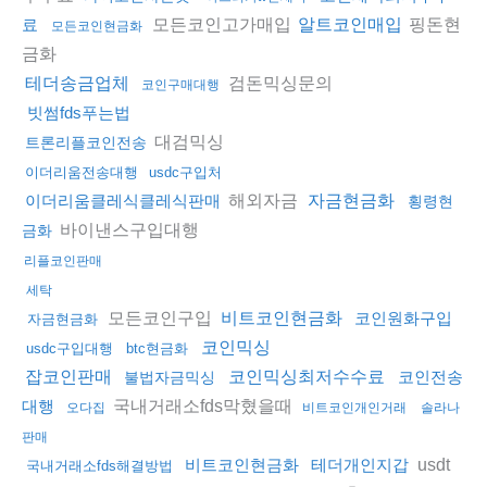
모든코인고가매입
핑돈현
료
알트코인매입
모든코인현금화
금화
검돈믹싱문의
테더송금업체
코인구매대행
빗썸fds푸는법
대검믹싱
트론리플코인전송
이더리움전송대행
usdc구입처
해외자금
이더리움클레식클레식판매
자금현금화
횡령현
바이낸스구입대행
금화
리플코인판매
세탁
모든코인구입
비트코인현금화
코인원화구입
자금현금화
코인믹싱
usdc구입대행
btc현금화
잡코인판매
코인믹싱최저수수료
코인전송
불법자금믹싱
국내거래소fds막혔을때
대행
오다집
비트코인개인거래
솔라나
판매
usdt
비트코인현금화
테더개인지갑
국내거래소fds해결방법