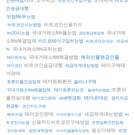
인판매합니다
비트코
모든코인구입가능
인송금대행
빗썸fds푸는법
비트코인신용카드
비트코인사는방법
국내거래소fds뚫는법
국내거래
trc20사는법
검돈현금화업체
소fds해결업체
카드로테더구입하는법
비트코인손대손
자금세
국내거래소fds피하는법
탁
국내거래소fds해결방법
해외선물현금인출
테더돈믹싱
비트코인송금대행
테더구매테
세금적게내는방법
파이코인
더판매
테더원화환전
솔라나구매
트론리플전송업체
트론리
국내거래소fds해결업체
테더트론파는곳
탈세하는방법
플전송대행
usdt현금화
테더손대손
정치자금
테더코인판매
현금화
코인카드구매
테더코인판매
세금적게내는방법
해외자금
비
이더리움수수료
신용카드비트코인구매방법
트코인사는법
돈현금화안전업체
핑오다세탁
비트
검돈세탁업체
언더돈세탁
이더리움클레식판매