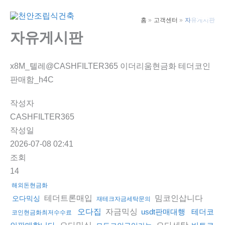
콘
텐
홈
고객센터
자유게시판
Main
츠
자유게시판
Men
로
건
x8M_텔레@CASHFILTER365 이더리움현금화 테더코인
너
판매함_h4C
뛰
기
작성자
CASHFILTER365
작성일
2026-07-08 02:41
조회
14
해외돈현금화
테더트론매입
밈코인삽니다
오다믹싱
재테크자금세탁문의
자금믹싱
오다집
usdt판매대행
테더코
코인현금화최저수수료
오다믹싱
오다세탁