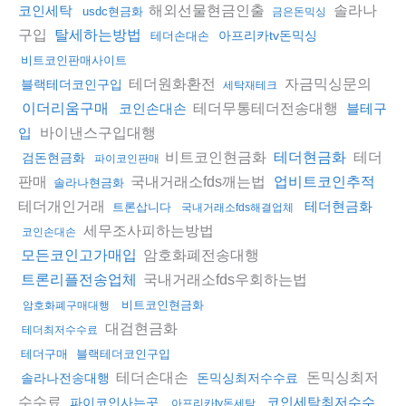
해외선물현금인출
솔라나
코인세탁
usdc현금화
금은돈믹싱
구입
탈세하는방법
아프리카tv돈믹싱
테더손대손
비트코인판매사이트
테더원화환전
자금믹싱문의
블랙테더코인구입
세탁재테크
테더무통테더전송대행
이더리움구매
코인손대손
블테구
바이낸스구입대행
입
비트코인현금화
테더
테더현금화
검돈현금화
파이코인판매
판매
국내거래소fds깨는법
업비트코인추적
솔라나현금화
테더개인거래
테더현금화
트론삽니다
국내거래소fds해결업체
세무조사피하는방법
코인손대손
암호화폐전송대행
모든코인고가매입
국내거래소fds우회하는법
트론리플전송업체
비트코인현금화
암호화폐구매대행
대검현금화
테더최저수수료
테더구매
블랙테더코인구입
테더손대손
돈믹싱최저
솔라나전송대행
돈믹싱최저수수료
수수료
코인세탁최저수수
파이코인사는곳
아프리카tv돈세탁