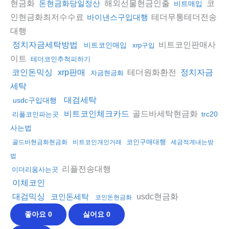
현금화
해외선물현금인출
코
돈현금화당일정산
비트매입
인현금화최저수수료
테더무통테더전송
바이낸스구입대행
대행
비트코인판매사
정치자금세탁방법
비트코인매입
xrp구입
이트
테더코인추척피하기
테더원화환전
코인돈믹싱
xrp판매
정치자금
자금현금화
세탁
대검세탁
usdc구입대행
골드바세탁현금화
비트코인체크카드
trc20
리플코인파는곳
사는법
코인구매대행
골드바현금화현금화
비트코인개인거래
세금적게내는방
법
리플전송대행
이더리움사는곳
이체코인
usdc현금화
대검믹싱
코인돈세탁
코인돈현금화
좋아요
0
싫어요
0