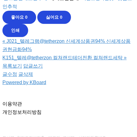
인추적
좋아요
0
싫어요
0
인쇄
«
J021_텔레그램@tetherzon 신세계상품권94% 신세계상품
권현금화94%
K151_텔레@tetherzon 컬쳐랜드테더전환 컬쳐랜드세탁
»
목록보기
답글쓰기
글수정
글삭제
Powered by KBoard
이용약관
개인정보처리방침