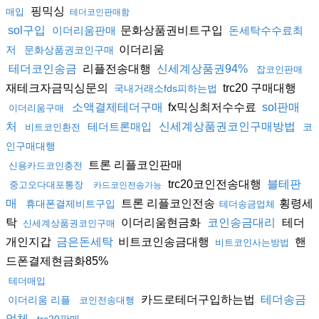
핑믹싱
매입
테더코인판매함
문화상품권비트구입
sol구입
이더리움판매
돈세탁수수료최
이더리움
저
문화상품권코인구매
리플전송대행
테더코인송금
신세계상품권94%
잡코인판매
재테크자금믹싱문의
trc20 구매대행
국내거래소fds피하는법
fx믹싱최저수수료
소액결제테더구매
sol판매
이더리움구매
처
테더트론매입
신세계상품권코인구매방법
코
비트코인환전
인구매대행
트론 리플코인판매
신용카드코인충전
trc20코인전송대행
블테판
중고오다대포통장
카드코인전송가능
트론 리플코인전송
횡령세
매
휴대폰결제비트구입
테더송금업체
탁
이더리움현금화
테더
코인송금대리
신세계상품권코인구매
개인지갑
비트코인송금대행
핸
금은돈세탁
비트코인사는방법
드폰결제현금화85%
테더매입
카드로테더구입하는법
테더송금
이더리움 리플
코인전송대행
업체