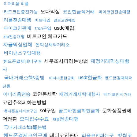
이더리움 리플
오다믹싱
코인현금직거래
카드코인충전가능
파이코인전송대행
리플전송대행
비트매입
알트코인매입
usdc매입
파이코인판매
tron구입
비트코인 체크카드
xrp전송대행
자금믹싱업체
돈믹싱해외거래소
바이낸스구입대행
세무조사피하는방법
재정거래믹싱대행
핸드폰결제테더구매
사
국내거래소fds증빙
usdt현금화
핸드폰결제테더
이더리움현금화
전환
코인돈세탁
이더리움전송
재정거래세탁대행사
테더코인직거래
코인추적피하는방법
sol구입
문화상품권테
골드바현금화현금화
휴대폰결제비트구입
더전환
오다집수수료
xrp전송대행
국내거래소fds뚫는법
테더코인판매
핸드폰결제코인구매
리플코인파는곳
빗썸코