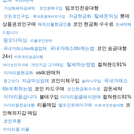
trc20판매
밈코인전송대행
가상화폐자금세탁
코인원화구입
롯데
자금현금화
탈세돈믹싱
모든코인구입
휴대폰결제비트구입
상품권코인구매
코인 현금화 수수료
해외선물현금인출
돈세탁해
드립니다
핑오다믹싱
리플코인판매
코인 송금대행
국내거래소fds깨는법
국내거래소fds해결업체
24시
비트코인송금대행
컬쳐랜드91%
탈세하는방법
개인지갑 고가매입
테더코인직거래
usdc판매처
이더리움현금화
코인이체구입
자금믹싱업체
국내거래소
중고오다
솔라나구입
코인 카드구매
검돈세탁
fds우회하는법
코인현금화수수료
블테구입
컬쳐랜드91%
이더리움삽니다
이더리움클레식판매
리플매입
코
엘포인트테더구매
이더리움전송대행
비트코인전송대행
인해외지갑 매입
코인무통
이더리움 리플