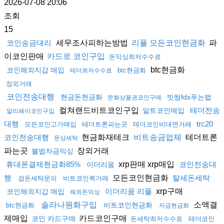
2026-07-08 20:06
조회
15
세무조사피하는방법
파
코인송금대리
리플 모든코인현금화
이코인판매
카드로 코인구입
돈믹싱최저수수료
btc현금화
코인해외지갑 매입
btc현금화
테더최저수수료
장외거래
코인전송대행
현금돈현금화
빗썸fds푸는법
문화상품권코인구매
컬쳐랜드비트코인구입
테더전송
알트코인매입
알리페이코인구입
대행
trc20
모든코인고가매입
테더트론파는곳
테더코인비대면거래
현금화재테크
테더트론
코인전송대행
비트송금업체
문상세탁
파는곳
장외거래
불법자금믹싱
xrp판매 xrp매입
휴대폰결제현금화85%
코인전송대
이더리움
모든코인현금화
행
탈세돈세탁
검돈세탁문의
비트코인퀵거래
xrp구매
이더리움 리플
코인해외지갑 매입
해외돈믹싱
소액결
솔라나원화구입
비트코인현금화
btc현금화
자금현금화
제매입
카드코인구매
코인 카드구매
돈세탁최저수수료
테더코인