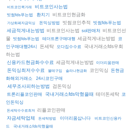
비트코인사는법
비트코인퀵거래
비트코인현금화
환치기
빗썸fds푸는법
빗썸코인추적
빗썸fds푸는법
돈믹싱방법
가상화폐자금믹싱
비트코인사는법
비트코인선
세금적게내는방법
sol판매처
물
세금적게내는방법
코
빗썸fds푸는법
테더트론구매대행
돈세탁
국내거래소fds우회
인구매대행24시
오다집수수료
하는법
세금적게내는방법
신용카드현금화수수료
이더리움판매
코인믹싱
돈믹싱최저수수료
돈현금
블테구입
솔라나현금화
화해외거래소
24시코인구매
검돈믹싱
세무조사피하는방법
테더돈세탁
트론리플코인판매
국내거래소fds막혔을때
코
인돈믹싱
리플코인판매
돈세탁수수료최저
자금세탁업체
이더리움삽니다
비트코인신용카
돈세탁방법
드
국내거래소fds막혔을때