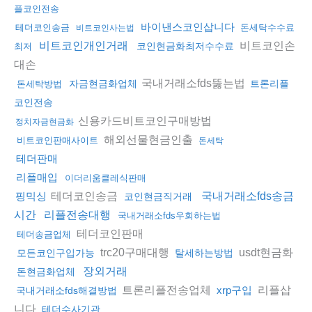
플코인전송
바이낸스코인삽니다
테더코인송금
돈세탁수수료
비트코인사는법
비트코인손
비트코인개인거래
코인현금화최저수수료
최저
대손
국내거래소fds뚫는법
자금현금화업체
트론리플
돈세탁방법
코인전송
신용카드비트코인구매방법
정치자금현금화
해외선물현금인출
비트코인판매사이트
돈세탁
테더판매
리플매입
이더리움클레식판매
테더코인송금
핑믹싱
국내거래소fds송금
코인현금직거래
시간
리플전송대행
국내거래소fds우회하는법
테더코인판매
테더송금업체
trc20구매대행
usdt현금화
모든코인구입가능
탈세하는방법
장외거래
돈현금화업체
트론리플전송업체
리플삽
xrp구입
국내거래소fds해결방법
니다
테더수사기관