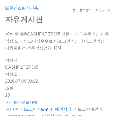
콘
텐
홈
고객센터
자유게시판
Main
츠
자유게시판
Men
로
건
z0A_텔레@CASHFILTER365 검돈믹싱 금은돈믹싱 핑돈
너
믹싱 오다집 오다집수수료 비트코인믹싱 테더코인믹싱 태
뛰
더원화환전 검돈믹싱업체_i2M
기
작성자
CASHFILTER365
작성일
2026-07-09 03:22
조회
15
가상화폐선물거래
비트코인개인거래
비트코인카드구매
해외자금
해외자금
코인돈현금화