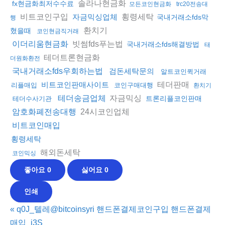
솔라나현금화
fx현금화최저수수료
모든코인현금화
trc20전송대
비트코인구입
횡령세탁
자금믹싱업체
국내거래소fds막
행
환치기
혔을때
코인현금직거래
빗썸fds푸는법
이더리움현금화
국내거래소fds해결방법
태
테더트론현금화
더원화환전
국내거래소fds우회하는법
검돈세탁문의
알트코인퀵거래
테더판매
비트코인판매사이트
리플매입
코인구매대행
환치기
자금믹싱
테더송금업체
트론리플코인판매
테더수사기관
24시코인업체
암호화폐전송대행
비트코인매입
횡령세탁
해외돈세탁
코인믹싱
좋아요
0
싫어요
0
인쇄
«
q0J_텔레@bitcoinsyri 핸드폰결제코인구입 핸드폰결제
매입_j3S