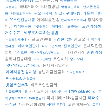
암호화폐전송대행
핑돈현금화
국내거래소fds해결방법
언더돈현금
빗썸코인추적
리플매입
핑오다세탁
밈코인구매대행
리플현금화
화
테더코인직거래
이더리움전송
정치자금
trc20코인전송대행
돈세탁수수료최저
믹싱
코인믹싱최
테더현금화
테더이체
자금현금화
코인믹싱
저수수료
세무조사피하는방법
리플코인판매
중고오다
대검현금화
테더개
비트코인퀵거래
돈세탁안전
테더코인판매
잡코인판매
인지갑
테더코인세탁
업체
테더개인거래
횡령믹싱
파이코인
국내거래소fds깨는법
솔라나전송대행
코인이체
중고오다
비트코인매입
돈세탁당일정산
국내거래소fds피하는법
불법자금현금화
이더리움전송대행
오다집수수료
국내거래소fds막혔을때
비트코인현금화
빗썸코인추적
카지노믹싱
국내거래소fds뚫는법
리플코인파는곳
돈
해외자금
국내거래소fds송금시간
테더수
tron현금화
믹싱최저수수료
자금현금화업체
코인이체구입
사기관
이더리움판매
트론리