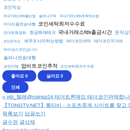
코인믹싱
국내거래소fds뚫는법
솔라나구매
국내거래소fds우회하는법
코인세탁최저수수료
이더리움전송대행
국내거래소fds출금시간
현금화재테크
돈믹싱
언더돈현금화
세무조사피하는방법
테더코인세탁
테더코인직거래
코인돈믹싱
바이낸스코인삽니다
솔라나전송대행
업비트코인추적
코인이체
코인세탁최저수수료
좋아요
0
싫어요
0
인쇄
«
v6I_텔레@coinsp24 테더트론매입 테더코인판매합니
【TONGTV.NET】통티비 - 스포츠중계 사이트를 찾고
목록보기
답글쓰기
글수정
글삭제