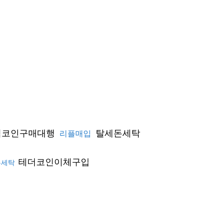
코인구매대행
탈세돈세탁
리플매입
테더코인이체구입
돈세탁