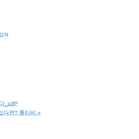
업체
다_u3P
 있다면? 통티비
»