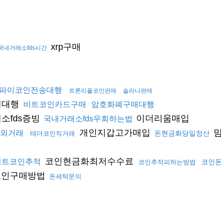
xrp구매
국내거래소fds시간
파이코인전송대행
트론리플코인판매
솔라나판매
매대행
비트코인카드구매
암호화폐구매대행
소fds증빙
이더리움매입
국내거래소fds우회하는법
개인지갑고가매입
밈
외거래
돈현금화당일정산
테더코인직거래
코인현금화최저수수료
비트코인추적
코인
코인추적피하는방법
코인구매방법
돈세탁문의