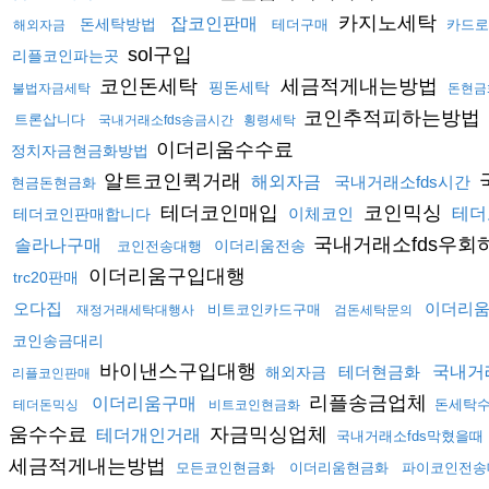
카지노세탁
잡코인판매
돈세탁방법
테더구매
카드로
해외자금
sol구입
리플코인파는곳
코인돈세탁
세금적게내는방법
핑돈세탁
불법자금세탁
돈현금
코인추적피하는방법
트론삽니다
국내거래소fds송금시간
횡령세탁
이더리움수수료
정치자금현금화방법
알트코인퀵거래
해외자금
국내거래소fds시간
현금돈현금화
테더코인매입
코인믹싱
이체코인
테더
테더코인판매합니다
국내거래소fds우회
솔라나구매
이더리움전송
코인전송대행
이더리움구입대행
trc20판매
오다집
이더리
비트코인카드구매
재정거래세탁대행사
검돈세탁문의
코인송금대리
바이낸스구입대행
테더현금화
국내거
해외자금
리플코인판매
리플송금업체
이더리움구매
돈세탁
테더돈믹싱
비트코인현금화
움수수료
자금믹싱업체
테더개인거래
국내거래소fds막혔을때
세금적게내는방법
모든코인현금화
이더리움현금화
파이코인전송