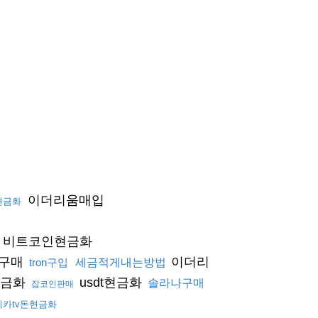
이더리움매입
n현금화
비트코인현금화
구매
이더리
tron구입
세금적게내는방법
현금화
usdt현금화
솔라나구매
잡코인판매
카tv돈현금화