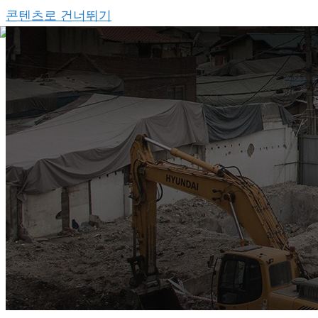
콘텐츠로 건너뛰기
회사소개
메뉴 토글
주요업무
중고철자재 / 중고판넬
건축시공
메뉴 토글