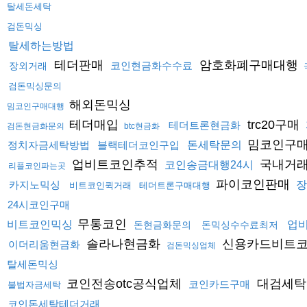
탈세돈세탁
검돈믹싱
탈세하는방법
테더판매
암호화폐구매대행
코인현금화수수료
장외거래
검돈믹싱문의
해외돈믹싱
밈코인구매대행
테더매입
trc20구매
테더트론현금화
검돈현금화문의
btc현금화
밈코인구
정치자금세탁방법
블랙테더코인구입
돈세탁문의
업비트코인추적
국내거래
코인송금대행24시
리플코인파는곳
파이코인판매
카지노믹싱
장
비트코인퀵거래
테더트론구매대행
24시코인구매
무통코인
비트코인믹싱
업
돈현금화문의
돈믹싱수수료최저
솔라나현금화
신용카드비트
이더리움현금화
검돈믹싱업체
탈세돈믹싱
코인전송otc공식업체
대검세탁
코인카드구매
불법자금세탁
코인돈세탁테더거래