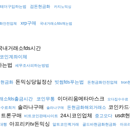
검돈현금화
테더구입하는법
카지노믹싱
xrp구매
화안전업체
국내거래소fds깨는법
국내거래소fds시간
코인계좌이체
하는법
세무조사피하는방법
돈믹싱당일정산
움현금화
빗썸fds푸는법
돈현금화안전업체
tro
이더리움메타마스크
래소fds출금시간
코인무통
오다집수수료
솔라나구매
코인카드
돈현금화해외거래소
수수료최저
솔라나구매
트론구매
24시코인업체
usdt
중고오다
비트코인판매사이트
아프리카tv돈믹싱
대행
알트코인퀵거래
골드바현금화현금화
아프리