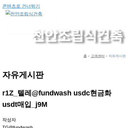
콘텐츠로 건너뛰기
Main Menu
홈
고객센터
자유게시판
자유게시판
r1Z_텔레@fundwash usdc현금화
usdt매입_j9M
작성자
TG@fundwash