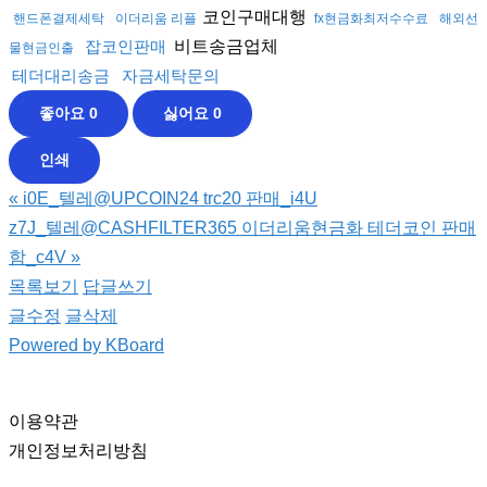
코인구매대행
핸드폰결제세탁
이더리움 리플
fx현금화최저수수료
해외선
비트송금업체
잡코인판매
물현금인출
테더대리송금
자금세탁문의
좋아요
0
싫어요
0
인쇄
«
i0E_텔레@UPCOIN24 trc20 판매_i4U
z7J_텔레@CASHFILTER365 이더리움현금화 테더코인 판매
함_c4V
»
목록보기
답글쓰기
글수정
글삭제
Powered by KBoard
이용약관
개인정보처리방침