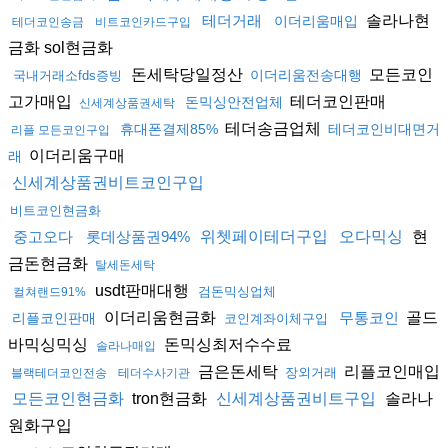
솔라나현
테더거래
이더리움매입
테더코인송금
비트코인카드구입
금화 sol현금화
돈세탁당일정산
모든코인
이더리움전송대행
국내거래소fds증빙
고가매입
테더코인판매
돈믹싱안전업체
신세계상품권세탁
테더송금업체
휴대폰결제85%
테더코인비대면거
리플 모든코인구입
이더리움구매
래
신세계상품권비트코인구입
비트코인현금화
현
중고오다
롯데상품권94%
위쳇페이테더구입
오다믹싱
금돈현금화
탈세돈세탁
usdt판매대행
검돈믹싱업체
컬쳐랜드91%
이더리움현금화
골드
무통코인
리플코인판매
코인계좌이체구입
바믹싱믹싱
돈믹싱최저수수료
솔라나매입
금은돈세탁
리플코인매입
장외거래
블랙테더코인전송
테더수사기관
tron현금화
솔라나
모든코인현금화
신세계상품권비트구입
원화구입