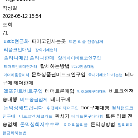
작성일
2026-05-12 15:54
조회
71
파이코인사는곳
usdc현금화
트론 리플 전송업체
리플코인매입
장외거래업체
솔라나매입 솔라나판매
알리페이비트코인구입
탈세하는방법
테더코인비대면거래
trc20전송대행
문화상품권비트코인구입
테더
이더리움클레식
국내거래소fds깨는법
구매 테더판매
테더트론매입
비트코인전
엘포인트비트구입
암호화폐구매대행
송대행
테더구매
비트송금업체
tron구매대행
돈믹싱해드립니다
컬쳐랜드코
위쳇페이테더구입
환치기
트론 리플 전
인구매
비트코인 체크카드
테더트론구매대행
송업체
돈믹싱방법
돈믹싱최저수수료
이더리움리플
알리페이
현금화하는법