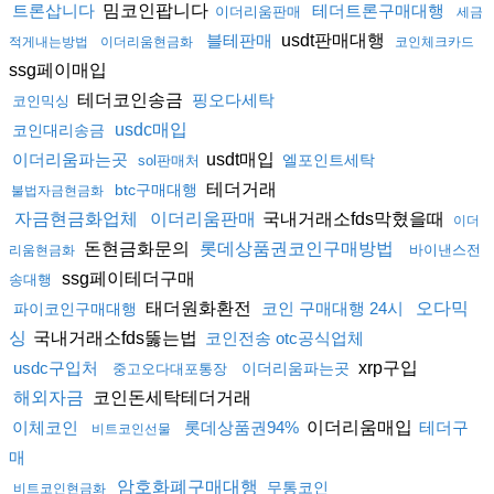
밈코인팝니다
트론삽니다
테더트론구매대행
이더리움판매
세금
usdt판매대행
블테판매
적게내는방법
이더리움현금화
코인체크카드
ssg페이매입
테더코인송금
핑오다세탁
코인믹싱
usdc매입
코인대리송금
usdt매입
이더리움파는곳
엘포인트세탁
sol판매처
테더거래
btc구매대행
불법자금현금화
국내거래소fds막혔을때
자금현금화업체
이더리움판매
이더
돈현금화문의
롯데상품권코인구매방법
바이낸스전
리움현금화
ssg페이테더구매
송대행
태더원화환전
코인 구매대행 24시
오다믹
파이코인구매대행
국내거래소fds뚫는법
싱
코인전송 otc공식업체
xrp구입
usdc구입처
이더리움파는곳
중고오다대포통장
코인돈세탁테더거래
해외자금
이더리움매입
이체코인
롯데상품권94%
테더구
비트코인선물
매
암호화폐구매대행
무통코인
비트코인현금화