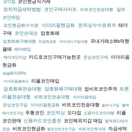
코인현금직거래
오다집
정치자금세탁방법
코인구매사이트
알트
비트코인전송대행
코인매입
테더
코인현금화수수료
이더리움현금화
돈믹싱수수료최저
구매
암호화폐
코인손대손
국내거래소fds막혔
암호화폐구매대행
자금현금화
바이낸스구입대행
을때
테더매입
카드로코인구매가능한곳
이더리움
문상코인구매
테더개인지갑
현금화
ssg페이93%
리플코인매입
이더리움클레식
업비트코인추적
암호화폐전송대행
암호화폐구매대행
트론
리플전송대행
비트코인전송대행
이더리움매입
비트코인전송대행
문상코인구입
이더리움현금화
솔라나구입
블랙
무통코인
오다집
리플
코인믹싱
신용카드코인대행
테더코인구입
코인판매
코인해외지갑 매입
신용카드코인충전
컬쳐랜드테더
비트코인현금화
자금세탁
전송
비트코인퀵거래
엘포인트코인구입