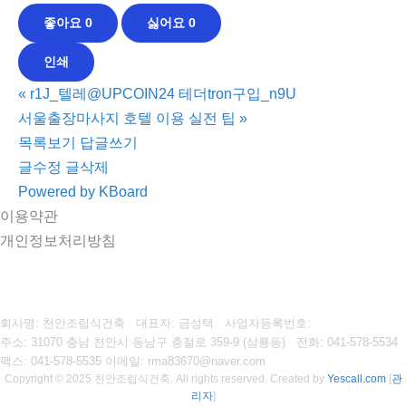
좋아요
0
싫어요
0
인쇄
«
r1J_텔레@UPCOIN24 테더tron구입_n9U
서울출장마사지 호텔 이용 실전 팁
»
목록보기
답글쓰기
글수정
글삭제
Powered by KBoard
이용약관
개인정보처리방침
회사명: 천안조립식건축 대표자: 금성택
사업자등록번호:
주소: 31070 충남 천안시 동남구 충절로 359-9 (삼룡동)
전화: 041-578-5534
팩스:
041-578-5535
이메일: rma83670@naver.com
Copyright © 2025 천안조립식건축. All rights reserved.
Created by
Yescall.com
[
관
리자
]