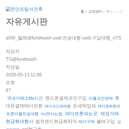
콘
텐
홈
고객센터
자유게시판
Main
츠
자유게시판
Men
로
건
a0W_텔레@fundwash usdc전송대행 usdc구입대행_n7S
너
뛰
작성자
기
TG@fundwash
작성일
2026-05-13 11:06
조회
67
핸드폰결제코인구입
휴
국내거래소fds시간
리플코인판매
대폰결제테더전환
돈세탁업체
테더코인판매함
테더원화환전
테더트론파는곳
재정거래
트론리플전송대행
trc20사는법
컬쳐랜드현금화91%
블테구입
현금화대행사
테더구매
잡
sol현금화