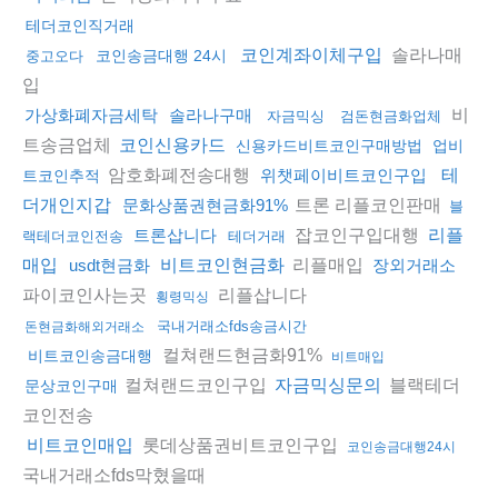
테더코인직거래
솔라나매
코인계좌이체구입
코인송금대행 24시
중고오다
입
비
가상화폐자금세탁
솔라나구매
자금믹싱
검돈현금화업체
트송금업체
코인신용카드
신용카드비트코인구매방법
업비
암호화폐전송대행
위챗페이비트코인구입
테
트코인추적
트론 리플코인판매
더개인지갑
문화상품권현금화91%
블
잡코인구입대행
트론삽니다
리플
랙테더코인전송
테더거래
리플매입
매입
usdt현금화
비트코인현금화
장외거래소
파이코인사는곳
리플삽니다
횡령믹싱
국내거래소fds송금시간
돈현금화해외거래소
컬쳐랜드현금화91%
비트코인송금대행
비트매입
컬쳐랜드코인구입
블랙테더
자금믹싱문의
문상코인구매
코인전송
롯데상품권비트코인구입
비트코인매입
코인송금대행24시
국내거래소fds막혔을때