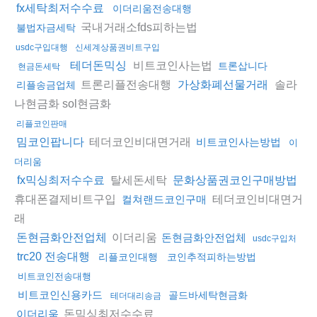
fx세탁최저수수료
이더리움전송대행
국내거래소fds피하는법
불법자금세탁
usdc구입대행
신세계상품권비트구입
비트코인사는법
테더돈믹싱
트론삽니다
현금돈세탁
트론리플전송대행
솔라
가상화폐선물거래
리플송금업체
나현금화 sol현금화
리플코인판매
테더코인비대면거래
밈코인팝니다
비트코인사는방법
이
더리움
탈세돈세탁
fx믹싱최저수수료
문화상품권코인구매방법
휴대폰결제비트구입
테더코인비대면거
컬쳐랜드코인구매
래
이더리움
돈현금화안전업체
돈현금화안전업체
usdc구입처
trc20 전송대행
리플코인대행
코인추적피하는방법
비트코인전송대행
비트코인신용카드
골드바세탁현금화
테더대리송금
돈믹싱최저수수료
이더리움