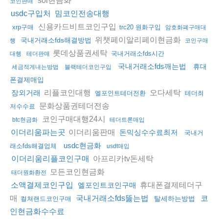
코인판매
usdc구입처
밈코인전송대행
신용카드비트코인구입
xrp구매
trc20 원화구입
암호화폐구매대
위챗페이알리페이현금화
국내거래소fds해결방법
행
코인구매
롯데상품권세탁
국내거래소fds시간
대행
테더판매
국내거래소fds깨는법
휴대
세금적게내는방법
블랙테더코인구입
폰결제매입
리플코인대행
오다세탁
장외거래
엘포인트테더전환
테더최
문화상품권테더전송
저수수료
코인구매대행24시
btc현금화
테더트론매입
이더리움판매
이더리움파는곳
돈믹싱수수료최저
국내거
usdc현금화
래소fds해결업체
usdt매입
아프리카tv돈세탁
이더리움리플코인구매
모든코인현금화
태더원화환전
휴대폰결제테더구
소액결제코인구입
엘포인트코인구매
매
국내거래소fds뚫는법
코
탈세하는방법
컬쳐랜드코인구매
인현금화수수료