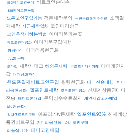
비트코인손대손
ssg페이코인구매
ssg페이코인구입
검돈세탁문의
소액결
모든코인구입가능
돈현금화최저수수료
제세탁
코인대리송금
자금세탁업체
이더리움파는곳
코인추적피하는방법
이더리움구입대행
비트코인현금화
이더리움현금화
횡령믹싱
trc20 구매
세탁재테크
테더개인지
해외돈세탁
오다집
비트코인개인거래
갑
태더원화환전
횡령현금화
핸드폰결제비트코인구입
테더전송대행
이더
신세계상품권테더
엘포인트세탁
리움현금화
모든코인현금화
전송
돈믹싱수수료최저
개인지갑고가매입
테더트론매입
btc현금화
아프리카tv돈세탁
신세계상
엘포인트93%
컬쳐랜드코인구매
품권비트구입
이더리움전송
24시코인구매
테더코인매입
리플삽니다