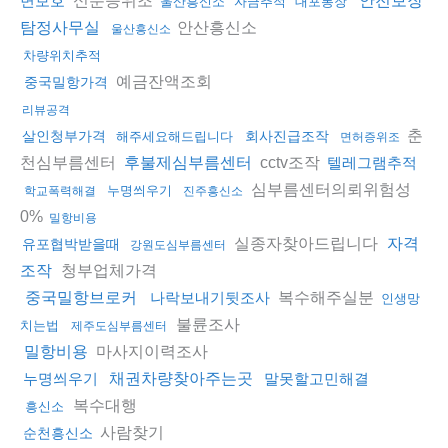
변보호
안전보장
울산흥신소
자금추적
대포통장
안산흥신소
탐정사무실
울산흥신소
차량위치추적
예금잔액조회
중국밀항가격
리뷰공격
춘
살인청부가격
회사진급조작
해주세요해드립니다
면허증위조
천심부름센터
cctv조작
후불제심부름센터
텔레그램추적
심부름센터의뢰위험성
누명씌우기
학교폭력해결
진주흥신소
0%
밀항비용
실종자찾아드립니다
자격
유포협박받을때
강원도심부름센터
청부업체가격
조작
복수해주실분
중국밀항브로커
나락보내기뒷조사
인생망
불륜조사
치는법
제주도심부름센터
마사지이력조사
밀항비용
누명씌우기
채권차량찾아주는곳
말못할고민해결
복수대행
흥신소
사람찾기
순천흥신소