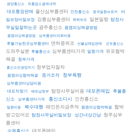
광양흥신소
유흥업소결제내역
울산심부름센터
대포통장판매
비
인천흥신소
중국밀항브로커
강릉심부름센터
일본밀항
탐정사
밀보장비밀보장
학력위조
광주흥신소
무실일잘하는곳
몸캠피싱해결방법
몸캠피싱해결방법
심부름센터의뢰비용
면허증위조
후불가능한곳심부름센터
선불심매입판매
군포흥신소
도와주실분
심부름센터가격
유포협박
밀항가격
후불흥신소
해결
청부가격
청부업자절차
흥신소인생망치기
증거조작
청부폭행
몸캠피싱협박해결
심부름센터상담비용
탐정사무실비용
대포폰매입
후불흥
대포차찾기
배트남청부
인천흥신소
신소
흥신소디시
심부름센터가격
떼인돈자금추적
협박
복수대행
몸캠피싱협박해결
밀항비용
받고있어요
청주심부
탐정사무실비밀보장
상간녀상간남
름센터
대포폰매입
수원흥신소