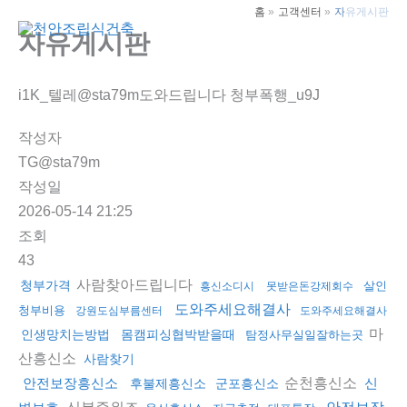
콘
홈
고객센터
자유게시판
텐
자유게시판
Main
츠
Men
로
i1K_텔레@sta79m도와드립니다 청부폭행_u9J
건
너
작성자
뛰
TG@sta79m
기
작성일
2026-05-14 21:25
조회
43
사람찾아드립니다
청부가격
살인
흥신소디시
못받은돈강제회수
도와주세요해결사
청부비용
강원도심부름센터
도와주세요해결사
마
인생망치는방법
몸캠피싱협박받을때
탐정사무실일잘하는곳
산흥신소
사람찾기
순천흥신소
안전보장흥신소
신
후불제흥신소
군포흥신소
신분증위조