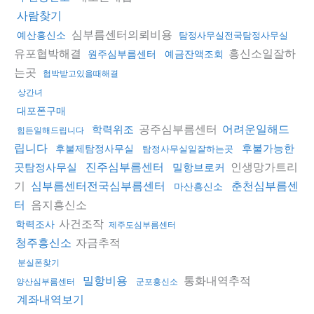
사람찾기
심부름센터의뢰비용
예산흥신소
탐정사무실전국탐정사무실
유포협박해결
흥신소일잘하
원주심부름센터
예금잔액조회
는곳
협박받고있을때해결
상간녀
대포폰구매
공주심부름센터
학력위조
어려운일해드
힘든일해드립니다
립니다
후불가능한
후불제탐정사무실
탐정사무실일잘하는곳
인생망가트리
곳탐정사무실
진주심부름센터
밀항브로커
기
심부름센터전국심부름센터
춘천심부름센
마산흥신소
음지흥신소
터
사건조작
학력조사
제주도심부름센터
자금추적
청주흥신소
분실폰찾기
통화내역추적
밀항비용
양산심부름센터
군포흥신소
계좌내역보기