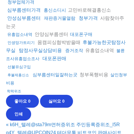
청부업체가격
고민바로해결흥신소
심부름센터가격
흥신소디시
사람찾아주
안성심부름센터
재판증거물열람
청부가격
는곳
안양심부름센터
대포폰구매
유흥업소내역
몸캠피싱협박받을때
후불가능한곳탐정사
인생망가트리기
유흥업소내역
무실
탐정사무실상담비용
증거조작
불륜
대포폰판매
조사유흥업소조사
선불유심구입
청부폭행비용
심부름센터일잘하는곳
살인청부
후불제흥신소
비용
학력위조
좋아요
0
싫어요
0
인쇄
«
k6H_텔레@sta79m면허증위조 주민등록증위조_l5R
g4Y_텔레@UPCOIN24 테더무통 비트코인 판매사이트