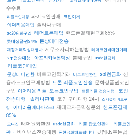
소액결제테더전송
수수료
파이코인판매
코인이체
리플코인대행
솔라나구매
이더리움매입
핸드폰결제현금화85%
테더트론매입
trc20원화구입
문상테더전송
롯데상품권94%
세무조사피하는방법
재정거래믹싱대행사
테더코인비대면거래
블테구입
아프리카tv돈믹싱
xrp전송대행
usdc현금화
리플코인매입
비트코인퀵거래
신
문상테더전환
sol현금화
비트코인환전
용카드코인구매방법
문화상품권코인
트론 리플코인전송
구입
이더리움 리플
모든코인구입
코인
트론리플 전송대행
코인 구매대행 24시
전송대행
솔라나판매
소액결제비트구
재테크자금믹싱문의
이더리움메타마스크
핸드폰결제
입
85%
태더원화환전
usdc현금화
리플 잡코인판매
리플코인
오다집
바이낸스전송대행
빗썸fds푸는법
판매
돈현금화해드립니다