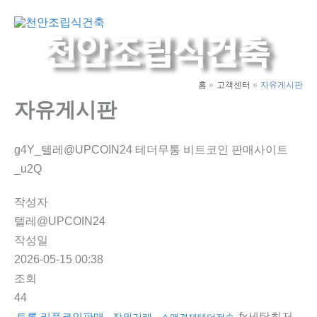
콘
텐
Main
츠
Men
로
건
홈
고객센터
자유게시판
너
자유게시판
뛰
기
g4Y_텔레@UPCOIN24 테더무통 비트코인 판매사이트
_u2Q
작성자
텔레@UPCOIN24
작성일
2026-05-15 00:38
조회
44
fx세탁최저
트론 리플코인판매
장외거래