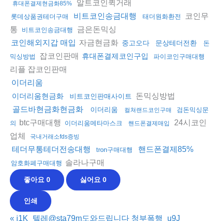
알트코인퀵거래
휴대폰결제현금화85%
코인무
비트코인송금대행
롯데상품권테더구매
태더원화환전
통
금은돈믹싱
비트코인송금대행
자금현금화
코인해외지갑 매입
중고오다
문상테더전환
돈
잡코인판매
휴대폰결제코인구입
믹싱방법
파이코인구매대행
리플 잡코인판매
이더리움
돈믹싱방법
이더리움현금화
비트코인판매사이트
골드바현금화현금화
이더리움
검돈믹싱문
컬쳐랜드코인구매
btc구매대행
24시코인
의
이더리움메타마스크
핸드폰결제매입
업체
국내거래소fds증빙
테더무통테더전송대행
핸드폰결제85%
tron구매대행
솔라나구매
암호화폐구매대행
좋아요
0
싫어요
0
인쇄
«
i1K_텔레@sta79m도와드립니다 청부폭행_u9J