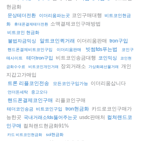
현금화
코인구매대행
문상테더전환
이더리움파는곳
비트코인현금
소액결제코인구매방법
화
휴대폰결제테더전환
비트코인 현금화
이더리움판매
불법자금믹싱
알트코인퀵거래
tron구입
빗썸fds푸는법
핸드폰결제비트코인구입
이더리움판매
코인구
비트코인송금대행
테더tron구입
코인믹싱
매사이트
코인현
장외거래소
개인
금화수수료
비트코인개인거래
가상화폐선물거래
지갑고가매입
이더리움삽니다
트론 리플코인전송
모든코인구입가능
언더돈세탁
중고오다
리플코인구매
핸드폰결제코인구매
카드로코인구매가
tron현금화
테더코인송금
비트코인구입
능한곳
usdc판매처
국내거래소fds뚫어주는곳
컬쳐랜드코
컬쳐랜드현금화91%
인구매
sol현금화
카드 비트코인현금화