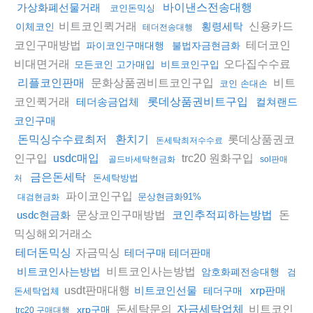
가상화폐선물거래
바이낸스전송대행
코인돈믹싱
비트코인퀵거래
신용카드
횡령세탁
이체코인
테더전송대행
코인구매방법
테더코인
파이코인구매대행
불법자금현금화
비대면거래
오다집수수료
모든코인 고가매입
비트코인구입
문화상품권비트코인구입
비트
리플코인판매
코인 손대손
코인퀵거래
테더송금업체
롯데상품권비트구입
컬쳐랜드
코인구매
롯데상품권코
돈믹싱수수료최저
환치기
돈세탁최저수수료
인구입
trc20 원화구입
usdc매입
골드바세탁현금화
sol판매
금은돈세탁
돈세탁방법
처
파이코인구입
문상현금화91%
대검현금화
문상코인구매방법
돈
usdc현금화
코인추적피하는방법
믹싱해외거래소
자금믹싱
테더돈믹싱
테더구매 테더판매
비트코인사는방법
비트코인사는방법
암호화폐전송대행
검
usdt판매대행
비트코인선물
xrp판매
테더구매
돈세탁업체
돈세탁문의
비트코인
자금세탁업체
xrp구매
trc20 구매대행