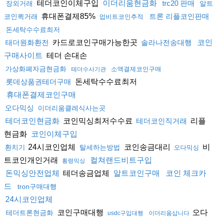
테더코인이체구입
이더리움현금화
trc20 판매
장외거래
알트
휴대폰결제85%
트론 리플코인판매
코인퀵거래
업비트코인추적
돈세탁수수료최저
카드로코인구매가능한곳
태더원화환전
솔라나전송대행
코인
테더 손대손
구매사이트
가상화폐자금현금화
소액결제코인구매
테더수사기관
돈세탁수수료최저
롯데상품권테더구매
휴대폰결제코인구매
오다믹싱
이더리움클레식사는곳
코인믹싱최저수수료
리플
테더코인현금화
테더코인직거래
현금화
코인이체구입
24시코인업체
코인송금대리
비
환치기
탈세하는방법
오다믹싱
트코인개인거래
컬쳐랜드비트구입
횡령믹싱
테더송금업체
돈믹싱안전업체
알트코인구매
코인 체크카
드
tron구매대행
24시코인업체
코인구매대행
오다
테더트론현금화
usdc구입대행
이더리움삽니다