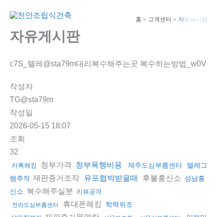
콘
텐
홈
고객센터
자유게시판
Main
츠
자유게시판
Men
로
건
c7S_텔레@sta79m대리복수해주는곳 복수하는방법_w0V
너
뛰
작성자
기
TG@sta79m
작성일
2026-05-15 18:07
조회
32
청부가격
청부폭행비용
제주도심부름센터
텔레그
카톡해킹
재판증거조작
후불흥신소
유포협박받을때
램추적
성남흥
복수해주실분
신소
리뷰공격
휴대폰해킹
학력위조
전라도심부름센터
재판증거물열람