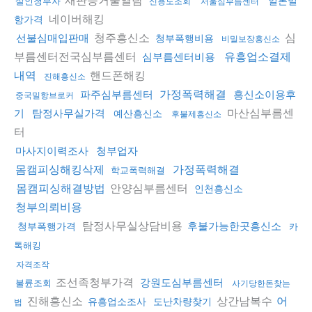
일본밀
살인청부자
신용도조회
서울심부름센터
네이버해킹
항가격
청주흥신소
심
선불심매입판매
청부폭행비용
비밀보장흥신소
부름센터전국심부름센터
심부름센터비용
유흥업소결제
핸드폰해킹
내역
진해흥신소
파주심부름센터
가정폭력해결
흥신소이용후
중국밀항브로커
마산심부름센
기
탐정사무실가격
예산흥신소
후불제흥신소
터
마사지이력조사
청부업자
몸캠피싱해킹삭제
가정폭력해결
학교폭력해결
안양심부름센터
몸캠피싱해결방법
인천흥신소
청부의뢰비용
탐정사무실상담비용
후불가능한곳흥신소
청부폭행가격
카
톡해킹
자격조작
조선족청부가격
강원도심부름센터
불륜조회
사기당한돈찾는
진해흥신소
상간남복수
어
유흥업소조사
도난차량찾기
법