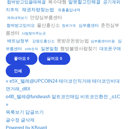
복수대행
협박받고있을때해결
말못할고민해결
공기계위
치추적
채권차량찾는법
유흥출입내역
안양심부름센터
계좌내역보기
울산흥신소
춘천심부
협박받고있어요
심부름센터
청부가격
름센터
사람찾아주는곳
못받은돈받는법
배트남청부
심
강원도흥신소
심부름센터비용
행방불명사람찾기
일본밀항
대포폰구매
부름센터
cctv조작
좋아요
0
싫어요
0
인쇄
«
e5X_텔레@UPCOIN24 테더코인직거래 테더코인비대
면거래_d8X
o4B_텔레@fundwash 알트코인매입 비트코인환전 _o1C
»
목록보기
답글쓰기
글수정
글삭제
Powered by KBoard