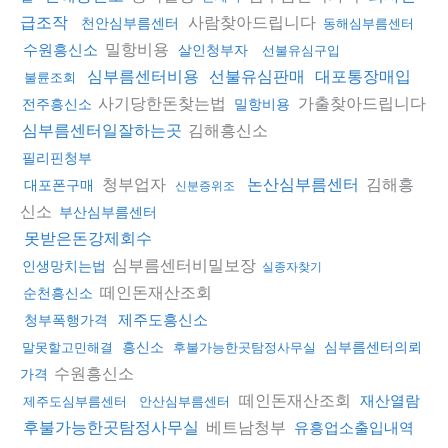
사람찾아드립니다
급조작
천안심부름센터
동해심부름센터
밀항비용
수원흥신소
살인청부자
선불유심구입
심부름센터비용
선불유심판매
대포통장매입
불륜조회
사기당한돈찾는법
가출찾아드립니다
전주흥신소
밀항비용
김해흥신소
심부름센터일잘하는곳
필리핀청부
청부업자
김해흥
논산심부름센터
대포폰구매
신분증위조
신소
부산심부름센터
못받은돈강제회수
심부름센터비밀보장
인생망치는법
실종자찾기
떼인돈재산조회
순천흥신소
제주도흥신소
청부폭행가격
흥신소
심부름센터의뢰
말못할고민해결
후불가능한곳탐정사무실
수원흥신소
가격
떼인돈재산조회
재산열람
제주도심부름센터
안산심부름센터
베트남청부
후불가능한곳탐정사무실
유흥업소출입내역