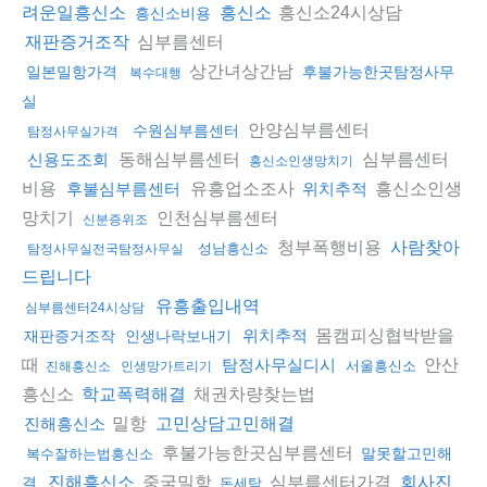
흥신소24시상담
려운일흥신소
흥신소
흥신소비용
심부름센터
재판증거조작
상간녀상간남
일본밀항가격
후불가능한곳탐정사무
복수대행
실
안양심부름센터
수원심부름센터
탐정사무실가격
동해심부름센터
심부름센터
신용도조회
흥신소인생망치기
비용
유흥업소조사
흥신소인생
후불심부름센터
위치추적
망치기
인천심부름센터
신분증위조
청부폭행비용
사람찾아
성남흥신소
탐정사무실전국탐정사무실
드립니다
유흥출입내역
심부름센터24시상담
몸캠피싱협박받을
위치추적
재판증거조작
인생나락보내기
때
안산
탐정사무실디시
서울흥신소
진해흥신소
인생망가트리기
흥신소
채권차량찾는법
학교폭력해결
밀항
진해흥신소
고민상담고민해결
후불가능한곳심부름센터
말못할고민해
복수잘하는법흥신소
중국밀항
심부름센터가격
진해흥신소
회사진
결
돈세탁