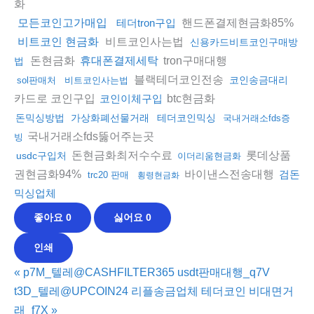
화
핸드폰결제현금화85%
모든코인고가매입
테더tron구입
비트코인사는법
비트코인 현금화
신용카드비트코인구매방
돈현금화
tron구매대행
휴대폰결제세탁
법
블랙테더코인전송
코인송금대리
sol판매처
비트코인사는법
카드로 코인구입
btc현금화
코인이체구입
돈믹싱방법
가상화폐선물거래
테더코인믹싱
국내거래소fds증
국내거래소fds뚫어주는곳
빙
돈현금화최저수수료
롯데상품
usdc구입처
이더리움현금화
권현금화94%
바이낸스전송대행
검돈
trc20 판매
횡령현금화
믹싱업체
좋아요
0
싫어요
0
인쇄
«
p7M_텔레@CASHFILTER365 usdt판매대행_q7V
t3D_텔레@UPCOIN24 리플송금업체 테더코인 비대면거
래_f7X
»