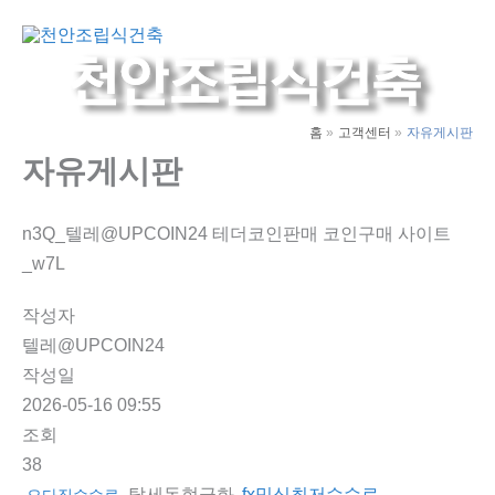
콘
텐
Main
츠
Men
로
건
홈
고객센터
자유게시판
너
자유게시판
뛰
기
n3Q_텔레@UPCOIN24 테더코인판매 코인구매 사이트
_w7L
작성자
텔레@UPCOIN24
작성일
2026-05-16 09:55
조회
38
탈세돈현금화
fx믹싱최저수수료
오다집수수료