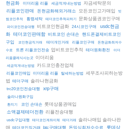
자금세탁문의
현금화
이더리움 리플
세금적게내는방법
모든코인고가매입
리플코인판매
돈현금화해외거래소
빗
문화상품권코인구매
횡령세탁
썸코인추적
테더코인추척피하기
비트코인현금화
usdc현금
24시코인구매
파이코인전송대행
화
테더코인판매함
비트코인 손대손
핸드폰결제비트코인
구입
테더개인거래
리플코인구매
코인현금직거래
돈현금화최저수
업비트코인추적
트론 리플코인전송
테더원화환전
수료
이더
이더리움
리움클레식사는곳
카드코인충전업체
세금적게내는방법
세무조사피하는방
리플코인매입
이더리움 리플
탈세하는방법
법
솔라나현금화
테더구매
xrp구매
trc20코인전송대행
솔라나원화구입
롯데상품권매입
코인 손대손
환치기
리플전송대행
소액결제테더전환
솔라나매입 솔라나판
usdc구입대행
테더코인계좌이체
테더거래
매
btc구매대행
돈믹싱최저수수료
롯데상
테더코인직거래