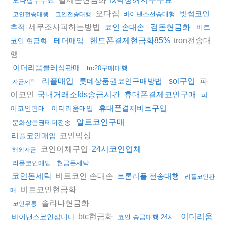
오다집
빗썸코인
바이낸스전송대행
코인전송대행
코인전송대행
세무조사피하는방법
추적
코인 손대손
검돈현금화
비트
tron전송대
테더매입
핸드폰결제현금화85%
코인 현금화
행
이더리움클레식판매
trc20구매대행
파
리플매입
롯데상품권코인구매방법
sol구입
자금세탁
이코인
국내거래소fds송금시간
휴대폰결제코인구매
파
휴대폰결제비트구입
이코인판매
이더리움매입
알트코인구매
문화상품권테더전송
코인믹싱
리플코인매입
코인이체구입
24시코인업체
해외자금
리플코인매입
현금돈세탁
비트코인 손대손
코인돈세탁
트론리플 전송대행
리플코인판
비트코인현금화
매
솔라나현금화
코인무통
btc현금화
이더리움
바이낸스코인삽니다
코인 송금대행 24시