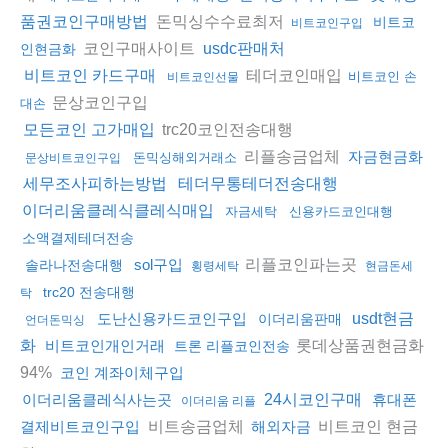
돈믹싱수수료최저
품권코인구매방법
비트코
비트코인구입
코인구매사이트
usdc판매처
인현금화
테더코인매입
비트코인 카드구매
비트코인 손
비트코인선물
문상코인구입
대손
trc20코인전송대행
모든코인 고가매입
리플송금업체
자금현금화
돈믹싱해외거래소
문상비트코인구입
세무조사피하는방법
테더무통테더전송대행
이더리움클레식클레식매입
자금세탁
신용카드코인대행
소액결제테더전송
리플코인파는곳
sol구입
솔라나전송대행
횡령세탁
현금돈세
trc20 전송대행
탁
도난신용카드코인구입
usdt현금
이더리움판매
언더돈믹싱
롯데상품권현금화
화
비트코인개인거래
트론 리플코인전송
94%
코인 계좌이체구입
이더리움클레식사는곳
24시코인구매
휴대폰
이더리움 리플
비트송금업체
비트코인 현금
결제비트코인구입
해외자금