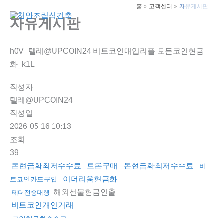
콘
홈
고객센터
자유게시판
텐
자유게시판
Main
츠
Men
로
h0V_텔레@UPCOIN24 비트코인매입리플 모든코인현금
건
화_k1L
너
뛰
작성자
기
텔레@UPCOIN24
작성일
2026-05-16 10:13
조회
39
돈현금화최저수수료
트론구매
돈현금화최저수수료
비
이더리움현금화
트코인카드구입
해외선물현금인출
테더전송대행
비트코인개인거래