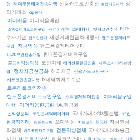
신용카드코인충전
장
행
테더무통테더전송대행
불법자금세탁
외거래소
xrp판매
이더리움매입
이더리움
테더
재정거래현금화대행사
빗썸코인추적
소액결제비트코인구입
수사기관
재정거래현금화대행사
핸드폰결제비트
잡코인판매
핸드폰결제테더구매
자금믹싱
구입
휴대폰결제비트구입
trc20코인전송대행
코인이체
골드바믹싱믹싱
해외선물현금인출
세무조사피하는방
해외자금
정치자금현금화
신용카드코인구매
법
fx세탁최저수수료
비트코인송금대행
트론리플코인전송
핸드폰결제비트코인구입
이더리움구입
소액결제테더전송
btc현금화
대행
이더리움현금화
국내거래소fds뚫는법
코인
돈믹싱문의
코인돈세탁테더거래
오다믹싱
자금현금
현금직거래
비트코인 현금화
핑돈현금화
화업체
국내거래소fds송금
검돈믹싱업체
비트코인카드구입
시간
리플코인판매
비트코인구입
리플코인판매
비트코인 신용