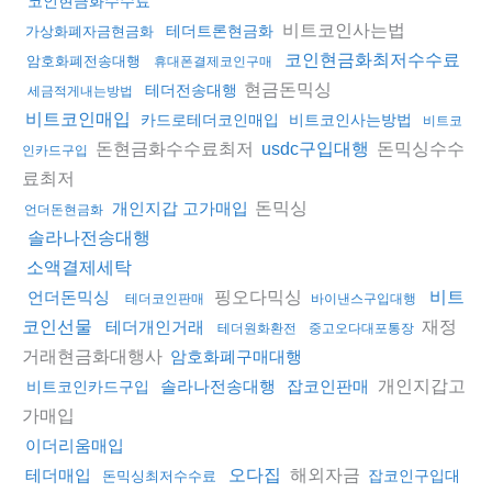
코인현금화수수료
비트코인사는법
테더트론현금화
가상화폐자금현금화
코인현금화최저수수료
암호화폐전송대행
휴대폰결제코인구매
현금돈믹싱
테더전송대행
세금적게내는방법
비트코인매입
카드로테더코인매입
비트코인사는방법
비트코
돈현금화수수료최저
돈믹싱수수
usdc구입대행
인카드구입
료최저
돈믹싱
개인지갑 고가매입
언더돈현금화
솔라나전송대행
소액결제세탁
핑오다믹싱
언더돈믹싱
비트
테더코인판매
바이낸스구입대행
재정
코인선물
테더개인거래
테더원화환전
중고오다대포통장
거래현금화대행사
암호화폐구매대행
개인지갑고
솔라나전송대행
잡코인판매
비트코인카드구입
가매입
이더리움매입
해외자금
테더매입
오다집
잡코인구입대
돈믹싱최저수수료