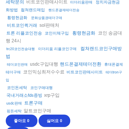
비트코인판매사이트
세탁문의
정치자금현금
이더리움판매
화방법
컬쳐랜드매입
핸드폰결제테더전송
횡령현금화
문화상품권테더구매
sol판매처
비트코인퀵거래
코인 송금대
트론 리플코인전송
횡령현금화
코인이체구입
행 24시
컬쳐랜드코인구매방
이더리움 리플코인구매
trc20코인전송대행
법
usdc구입대행
핸드폰결제테더전환
휴대폰결제
테더코인판매
코인믹싱최저수수료
비트코인판매사이트
테더구매
테더tron구
입
코인돈세탁
코인구매대행
xrp구입
국내거래소fds증빙
트론구매
usdc판매
알트코인구매
핑돈세탁
좋아요
0
싫어요
0