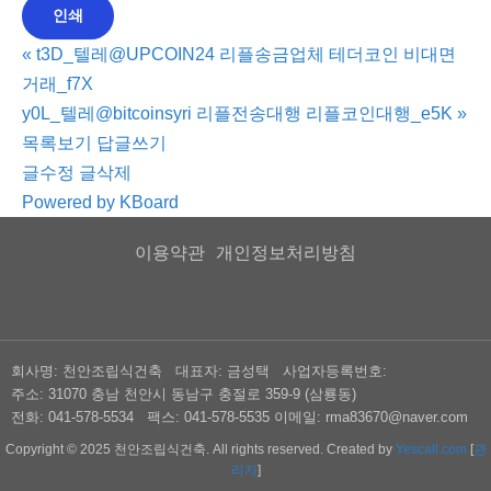
인쇄
«
t3D_텔레@UPCOIN24 리플송금업체 테더코인 비대면
거래_f7X
y0L_텔레@bitcoinsyri 리플전송대행 리플코인대행_e5K
»
목록보기
답글쓰기
글수정
글삭제
Powered by KBoard
이용약관
개인정보처리방침
회사명: 천안조립식건축 대표자: 금성택
사업자등록번호:
주소: 31070 충남 천안시 동남구 충절로 359-9 (삼룡동)
전화: 041-578-5534
팩스:
041-578-5535
이메일: rma83670@naver.com
Copyright © 2025 천안조립식건축. All rights reserved.
Created by
Yescall.com
[
관
리자
]