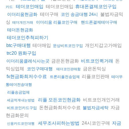
테더코인매입
테더코인매입
휴대폰결제코인구입
카드
테더구매
불법자금믹
이더리움현금화
코인 송금대행 24시
싱
이더리움 리플코인구매
핸드폰결제테더구매
테더개인거래
테더돈현금화
테더코인추척피하기
테더매입
개인지갑고가매입
btc구매대행
문상비트코인구입
trc20 원화구입
금은돈현금화
돈
이더리움클레식사는곳
비트코인퀵거래
믹싱업체
금은돈믹싱
코인구매대행
테더코인판매함
리플코인판매
fx현금화최저수수료
트론리플전송업체
테더무
통테더전송대행
리플송금업체
비트코인개인거래
리플 모든코인현금화
세금적게내는방법
돈현금화최저수수료
자금
불법자금세탁
비트코인카드구입
현금화문의
24시코인구매
세무조사피하는방법
자금
신용카드코인대행