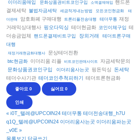
핸드폰
이더리움매입
문화상품권비트코인구입
소액결제매입
결제세탁
불법자금세탁
세금적게내는방법
모든코인현금화
테
암호화폐 구매대행
재정
테더무통
트론리플전송대행
더판매
거래믹싱대행사
테더현금화
테
핑오다믹싱
코인이체구입
더송금업체
핸드폰결제비트구입
장외거래
테더트론구매
대행
문상테더전환
재정거래현금화대행사
이더리움 리플
자금세탁문의
btc현금화
비트코인판매사이트
핑돈믹싱
문화상품권코인구입
이더리움사는곳
돈세탁
테더수사기관
테더트론현금화
테더코인추척피하기
좋아요
0
싫어요
0
인쇄
«
i0T_텔레@UPCOIN24 테더무통 테더전송대행_h7U
q1Q_텔레@UPCOIN24 이더리움사는곳 이더리움파는곳
_v0E
»
목록보기
답글쓰기