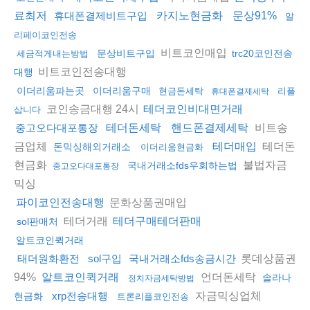
료최저
휴대폰결제비트구입
카지노현금화
문상91%
알
리페이코인전송
비트코인매입
문상비트구입
trc20코인전송
세금적게내는방법
비트코인전송대행
대행
이더리움파는곳
이더리움구매
현금돈세탁
리플
휴대폰결제세탁
코인송금대행 24시
테더코인비대면거래
삽니다
비트송
중고오다대포통장
테더돈세탁
핸드폰결제세탁
금업체
테더돈
테더매입
돈믹싱해외거래소
이더리움현금화
현금화
불법자금
국내거래소fds우회하는법
중고오다대포통장
믹싱
문화상품권매입
파이코인전송대행
테더거래
테더구매테더판매
sol판매처
알트코인퀵거래
롯데상품권
태더원화환전
sol구입
국내거래소fds송금시간
94%
언더돈세탁
알트코인퀵거래
솔라나
정치자금세탁방법
자금믹싱업체
xrp전송대행
현금화
트론리플코인전송