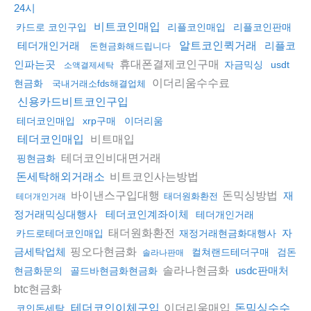
24시
비트코인매입
카드로 코인구입
리플코인매입
리플코인판매
테더개인거래
알트코인퀵거래
리플코
돈현금화해드립니다
휴대폰결제코인구매
인파는곳
자금믹싱
usdt
소액결제세탁
이더리움수수료
현금화
국내거래소fds해결업체
신용카드비트코인구입
테더코인매입
xrp구매
이더리움
비트매입
테더코인매입
테더코인비대면거래
핑현금화
비트코인사는방법
돈세탁해외거래소
바이낸스구입대행
돈믹싱방법
재
태더원화환전
테더개인거래
정거래믹싱대행사
테더코인계좌이체
테더개인거래
태더원화환전
자
카드로테더코인매입
재정거래현금화대행사
핑오다현금화
금세탁업체
컬쳐랜드테더구매
검돈
솔라나판매
솔라나현금화
usdc판매처
현금화문의
골드바현금화현금화
btc현금화
이더리움매입
테더코인이체구입
돈믹싱수수
코인돈세탁