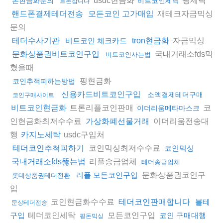
돈현금화문의
비트코인세탁
트론삽니다
재테크자금믹싱
핸드폰결제테더전송
모든코인 고가매입
문의
자금믹싱
테더수사기관
비트코인 체크카드
tron현금화
국내거래소fds막
문화상품권비트코인구입
비트코인사는법
혔을때
핑현금화
코인추적피하는방법
신용카드비트코인구입
소액결제테더구매
코인구매사이트
트론리플코인판매
코
비트코인현금화
이더리움메타마스크
인현금화최저수수료
이더리움전송대
가상화폐선물거래
행
usdc구입처
카지노세탁
코인믹싱최저수수료
테더코인추척피하기
코인믹싱
리플송금업체
국내거래소fds뚫는법
테더송금업체
문화상품권코인구
리플 모든코인구입
롯데상품권테더전환
입
코인현금화수수료
테더코인판매합니다
블테
문상테더전송
테더코인세탁
모든코인구입
구입
코인 구매대행
핑돈믹싱