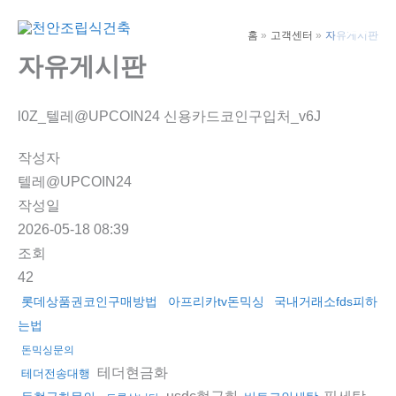
콘
텐
홈
고객센터
자유게시판
Main
츠
자유게시판
Men
로
건
l0Z_텔레@UPCOIN24 신용카드코인구입처_v6J
너
뛰
작성자
기
텔레@UPCOIN24
작성일
2026-05-18 08:39
조회
42
롯데상품권코인구매방법
아프리카tv돈믹싱
국내거래소fds피하
는법
돈믹싱문의
테더현금화
테더전송대행
usdc현금화
핑세탁