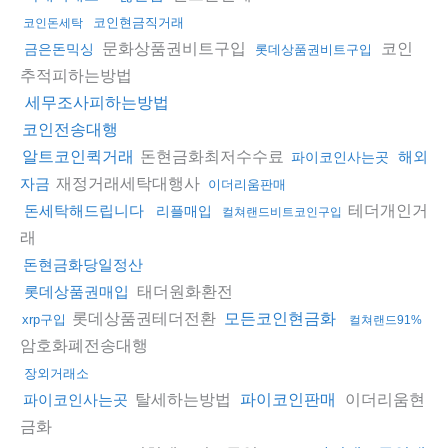
코인현금직거래
코인돈세탁
문화상품권비트구입
코인
금은돈믹싱
롯데상품권비트구입
추적피하는방법
세무조사피하는방법
코인전송대행
돈현금화최저수수료
알트코인퀵거래
해외
파이코인사는곳
재정거래세탁대행사
자금
이더리움판매
테더개인거
돈세탁해드립니다
리플매입
컬쳐랜드비트코인구입
래
돈현금화당일정산
태더원화환전
롯데상품권매입
롯데상품권테더전환
모든코인현금화
xrp구입
컬쳐랜드91%
암호화폐전송대행
장외거래소
탈세하는방법
이더리움현
파이코인사는곳
파이코인판매
금화