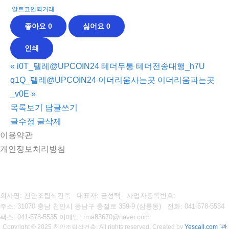
알트코인퀵거래
좋아요
0
싫어요
0
인쇄
«
i0T_텔레@UPCOIN24 테더무통 테더전송대행_h7U
q1Q_텔레@UPCOIN24 이더리움사는곳 이더리움파는곳
_v0E
»
목록보기
답글쓰기
글수정
글삭제
이용약관
개인정보처리방침
회사명: 천안조립식건축 대표자: 금성택
사업자등록번호:
주소: 31070 충남 천안시 동남구 충절로 359-9 (삼룡동)
전화: 041-578-5534
팩스:
041-578-5535
이메일: rma83670@naver.com
Copyright © 2025 천안조립식건축. All rights reserved.
Created by
Yescall.com
[
관