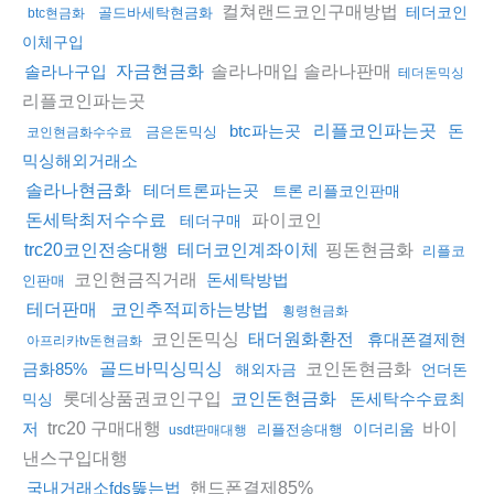
컬쳐랜드코인구매방법
테더코인
골드바세탁현금화
btc현금화
이체구입
솔라나매입 솔라나판매
솔라나구입
자금현금화
테더돈믹싱
리플코인파는곳
btc파는곳
리플코인파는곳
돈
금은돈믹싱
코인현금화수수료
믹싱해외거래소
솔라나현금화
테더트론파는곳
트론 리플코인판매
파이코인
돈세탁최저수수료
테더구매
핑돈현금화
trc20코인전송대행
테더코인계좌이체
리플코
코인현금직거래
돈세탁방법
인판매
테더판매
코인추적피하는방법
횡령현금화
코인돈믹싱
태더원화환전
휴대폰결제현
아프리카tv돈현금화
코인돈현금화
금화85%
골드바믹싱믹싱
해외자금
언더돈
롯데상품권코인구입
코인돈현금화
돈세탁수수료최
믹싱
trc20 구매대행
바이
저
이더리움
리플전송대행
usdt판매대행
낸스구입대행
핸드폰결제85%
국내거래소fds뚫는법