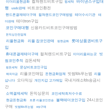
컬쳐랜드비트구입
바이낸스구입대
이더리움현금화
핑세탁
비트코인환전
행
usdc판매
핸드폰결제테더구매
컬쳐랜드코인구매방법
테더수사기관
테
테더tron구입
더판매
신용카드비트코인구매방법
코인구매대행
돈믹싱안전업체
리플현금화
리플 잡코인판매
롯데상품권비트구
핑현금화
입
컬쳐랜드비트구입
휴대폰결제테더구매
빗
이더리움파는곳
검돈세탁
썸코인추적
문상비트코인구입
핑돈세탁
리플코인매입
빗썸fds푸는법
돈현금화업체
리플
해외자금
오다믹싱
국내거래소fds송금시
삽니다
개인지갑 고가매입
간
돈믹싱문의
소액결제세탁
코인세탁최저수수료
24시코인
블랙테더코인구입
현금돈현금화
트론 리플코인전송
구매
빗썸fds푸는법
xrp구매