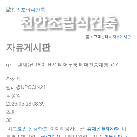
콘
텐
Main
츠
Men
로
건
홈
고객센터
자유게시판
너
자유게시판
뛰
기
q7T_텔레@UPCOIN24 테더무통 테더전송대행_i4Y
작성자
텔레@UPCOIN24
작성일
2026-05-18 08:39
조회
38
이더리움사는곳
비
비트코인 신용카드
휴대폰결제85%
트코인현금화
솔라나원화구입
해외돈세탁
해
usdc구입처