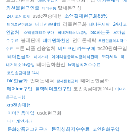
탈세돈믹싱
외선물현금인출
테더무통
usdc전송대행
소액결제현금화85%
24시코인업체
리플현금화
24시코
테더전송대행
테더돈세탁
테더트론현금화
인업체
btc파는곳
오다집
소액결제테더구매
국내거래소fds증빙
블테판매
언더돈세탁
테더원화환전
수수료
코인현금화최저수
트론 리플 전송업체
trc20원화구입
비트코인 카드구매
수료
테더현금화
오다세탁
이더리움클레식클레식판매
국
테더거래
테더원화환전
fx믹싱최저수수료
내거래소fds증빙
코인송금대행 24시
언더돈세탁
테더돈현금화
btc현금화
탈세돈현금화
코인송금대행 24시
테더tron구입
블랙테더코인구입
이더리
움구입대행
xrp전송대행
usdc현금화
이더리움매입
테더개인거래
문화상품권코인구매
돈믹싱최저수수료
코인원화구입