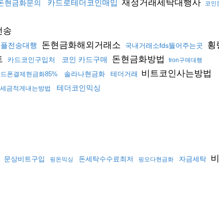
재정거래세탁대행사
돈현금화문의
카드로테더코인매입
코인
전송
돈현금화해외거래소
횡
리플전송대행
국내거래소fds뚫어주는곳
트
돈현금화방법
코인 카드구매
카드코인구입처
tron구매대행
비트코인사는방법
솔라나현금화
테더거래
드폰결제현금화85%
테더코인믹싱
세금적게내는방법
비
문상비트구입
돈세탁수수료최저
자금세탁
핑돈믹싱
핑오다현금화