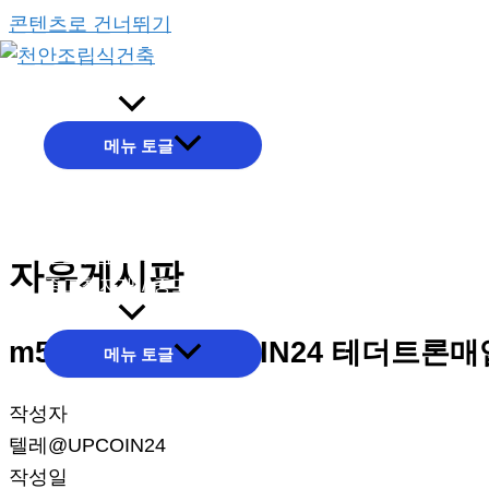
콘텐츠로 건너뛰기
회사소개
메뉴 토글
주요업무
자유게시판
중고철자재 / 중고판넬
건축시공
m5T_텔레@UPCOIN24 테더트론
메뉴 토글
작성자
텔레@UPCOIN24
작성일