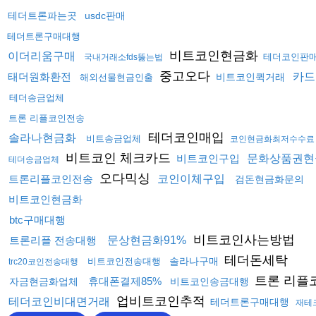
테더트론파는곳
usdc판매
테더트론구매대행
비트코인현금화
이더리움구매
테더코인판
국내거래소fds뚫는법
중고오다
태더원화환전
카드
비트코인퀵거래
해외선물현금인출
테더송금업체
트론 리플코인전송
테더코인매입
솔라나현금화
비트송금업체
코인현금화최저수수료
비트코인 체크카드
비트코인구입
문화상품권현
테더송금업체
오다믹싱
트론리플코인전송
코인이체구입
검돈현금화문의
비트코인현금화
btc구매대행
비트코인사는방법
트론리플 전송대행
문상현금화91%
테더돈세탁
솔라나구매
비트코인전송대행
trc20코인전송대행
트론 리플
휴대폰결제85%
자금현금화업체
비트코인송금대행
업비트코인추적
테더코인비대면거래
테더트론구매대행
재테