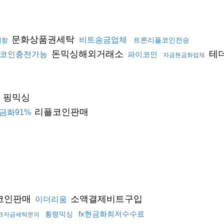
문화상품권세탁
비트송금업체
트론리플코인전송
매함
돈믹싱해외거래소
테
코인충전가능
파이코인
자금현금화업체
핑믹싱
리플코인판매
금화91%
코인판매
소액결제비트구입
이더리움
fx현금화최저수수료
횡령믹싱
크자금세탁문의