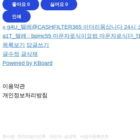
좋아요
0
싫어요
0
인쇄
«
g4U_텔레@CASHFILTER365 이더리움삽니다 24시 
a1T_텔레 : bpmc55 마운자로식이요법 마운자로식단_f
목록보기
답글쓰기
글수정
글삭제
Powered by KBoard
이용약관
개인정보처리방침
회사명: 천안조립식건축 대표자: 금성택
사업자등록번호: