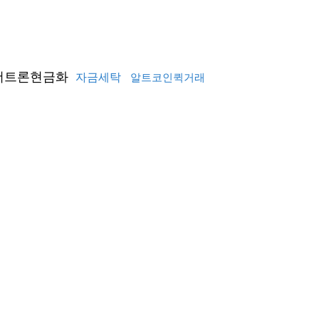
더트론현금화
자금세탁
알트코인퀵거래