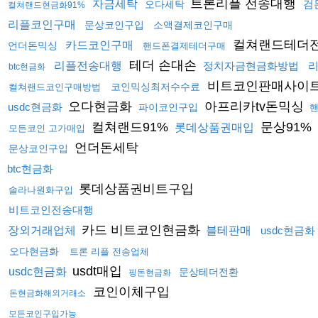
트론리플 전송대행
자금세탁
검
오다세탁
컬쳐랜드현금화91%
리플코인구매
문상코인구입
소액결제코인구매
컬쳐랜드테더
카드코인구매
언더돈믹싱
핸드폰결제테더구매
테더 손대손
리플전송대행
정치자금현금화방법
btc현금화
비트코인판매사이
코인믹싱최저수수료
컬쳐랜드코인구매방법
오다현금화
아프리카tv돈믹싱
usdc현금화
파이코인구입
핸
컬쳐랜드91%
문상91%
롯데상품권매입
모든코인 고가매입
언더돈세탁
문상코인구입
btc현금화
롯데상품권비트구입
솔라나원화구입
비트코인전송대행
카드 비트코인현금화
장외거래업체
블테판매
usdc현금화
오다현금화
트론 리플 전송업체
usdt매입
usdc현금화
문상테더전환
핑돈현금화
코인이체구입
돈현금화해외거래소
모든코인구입가능