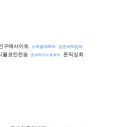
인구매사이트
소액결제85%
검돈세탁업체
리플코인전송
돈믹싱최
돈세탁수수료최저