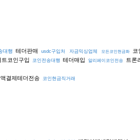
테더판매
코
송대행
usdc구입처
자금믹싱업체
모든코인현금화
비트코인구입
테더매입
트론
코인전송대행
알리페이코인전송
액결제테더전송
코인현금직거래