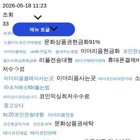
2026-05-18 11:23
온라인문의
조회
고객센터
33
메뉴 토글
비트매입
신용카드비트코인구매방법
문화상품권현금화91%
신용카드코인구매방법
이더리움현금화
코인전
usdc구입처
이더리움매입
탈세하는방법
리플전송대행
휴대폰결제
골드바현금화현금화
테더구매테더판매
저수수료
공사실적
이더리움사는곳
소
이더리움클레식사는곳
테더코인비대면거래
국내거래소fds뚫는법
코인믹싱최저수수료
바이낸스코인삽니다
중고오다
trc20코인전송대행
이더리움전송
문화상품권세탁
코인현금직거래
코인돈세탁
테더코인판매
테더코인매입