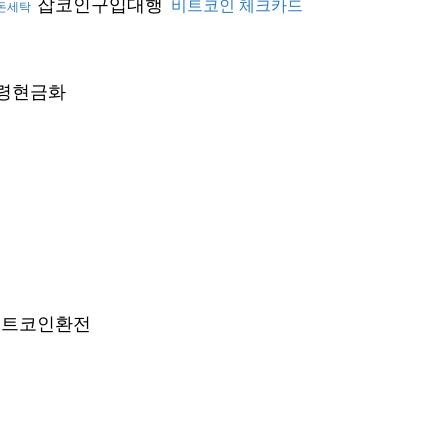
잡코인구입대행
비트코인 체크카드
돈세탁
령현금화
트코인환전