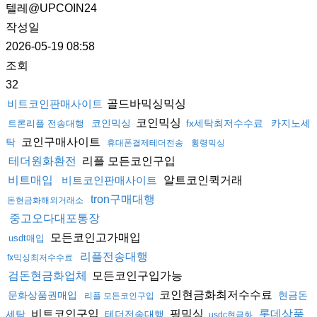
텔레@UPCOIN24
작성일
2026-05-19 08:58
조회
32
골드바믹싱믹싱
비트코인판매사이트
코인믹싱
코인믹싱
fx세탁최저수수료
카지노세
트론리플 전송대행
코인구매사이트
탁
휴대폰결제테더전송
횡령믹싱
리플 모든코인구입
테더원화환전
알트코인퀵거래
비트매입
비트코인판매사이트
tron구매대행
돈현금화해외거래소
중고오다대포통장
모든코인고가매입
usdt매입
리플전송대행
fx믹싱최저수수료
모든코인구입가능
검돈현금화업체
코인현금화최저수수료
문화상품권매입
현금돈
리플 모든코인구입
비트코인구입
핑믹싱
롯데상품
세탁
테더전송대행
usdc현금화