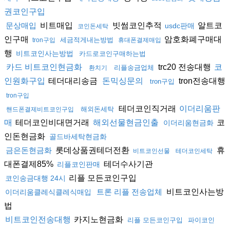
권코인구입
비트매입
빗썸코인추적
알트코
문상매입
usdc판매
코인돈세탁
인구매
암호화폐구매대
세금적게내는방법
tron구입
휴대폰결제매입
행
비트코인사는방법
카드로코인구매하는법
trc20 전송대행
카드 비트코인현금화
코
리플송금업체
환치기
테더대리송금
tron전송대행
인원화구입
돈믹싱문의
tron구입
tron구입
테더코인직거래
이더리움판
해외돈세탁
핸드폰결제비트코인구입
테더코인비대면거래
코
매
해외선물현금인출
이더리움현금화
인돈현금화
골드바세탁현금화
롯데상품권테더전환
휴
금은돈현금화
비트코인선물
테더코인세탁
대폰결제85%
테더수사기관
리플코인판매
리플 모든코인구입
코인송금대행 24시
비트코인사는방
트론 리플 전송업체
이더리움클레식클레식매입
법
카지노현금화
비트코인전송대행
리플 모든코인구입
파이코인