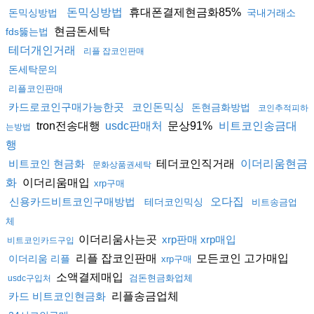
휴대폰결제현금화85%
돈믹싱방법
돈믹싱방법
국내거래소
현금돈세탁
fds뚫는법
테더개인거래
리플 잡코인판매
돈세탁문의
리플코인판매
카드로코인구매가능한곳
코인돈믹싱
돈현금화방법
코인추적피하
tron전송대행
문상91%
usdc판매처
비트코인송금대
는방법
행
테더코인직거래
비트코인 현금화
이더리움현금
문화상품권세탁
이더리움매입
화
xrp구매
신용카드비트코인구매방법
오다집
테더코인믹싱
비트송금업
체
이더리움사는곳
xrp판매 xrp매입
비트코인카드구입
리플 잡코인판매
모든코인 고가매입
이더리움 리플
xrp구매
소액결제매입
검돈현금화업체
usdc구입처
리플송금업체
카드 비트코인현금화