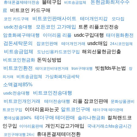
블테구입
돈현금화최저수수
휴대폰결제테더전송
비트송금업체
비트코인 카드구매
료
비트코인판매사이트
테더개인지갑
오다집
코인 카드구매
트론 리플코인전송
usdc전송대행
모든코인 고가매입
usdc구입대행
암호화폐구매대행
이더리움 리플
태더원화환전
usdc매입
검돈세탁문의
잡코인판매
테더개인거래
24시코인업체
해외선물현금인출
비트송금업체
도난신용카드코인구입
돈믹싱방법
비트코인현금화
빗썸fds푸는법
비트코인환전
테더코인비대면거래
tron구매대행
장
비트송금업체
가상화폐자금세탁
외거래
소액결제85%
비트코인전송대행
usdc전송대행
리플 잡코인판매
비트코인개인거래
테더전송대행
문화상품권비
이더리움파는곳
알트코인구매
트코인구입
테더구매 테더판매
컬쳐랜드코
테더구매 테더판매
솔라나현금화
롯데상품권94%
인구입
개인지갑고가매입
국내거래소fds송금시간
이더리움판매
휴대폰결제테더전환
코인구매대행 24시