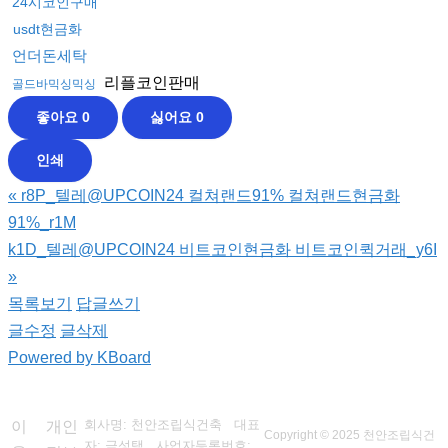
24시코인구매
usdt현금화
언더돈세탁
리플코인판매
골드바믹싱믹싱
좋아요
0
싫어요
0
인쇄
«
r8P_텔레@UPCOIN24 컬쳐랜드91% 컬쳐랜드현금화
91%_r1M
k1D_텔레@UPCOIN24 비트코인현금화 비트코인퀵거래_y6I
»
목록보기
답글쓰기
글수정
글삭제
Powered by KBoard
회사명: 천안조립식건축 대표
이
개인
Copyright © 2025 천안조립식건
자: 금성택
사업자등록번호: