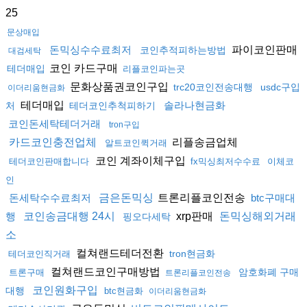
25
문상매입
파이코인판매
돈믹싱수수료최저
코인추적피하는방법
대검세탁
코인 카드구매
테더매입
리플코인파는곳
문화상품권코인구입
trc20코인전송대행
usdc구입
이더리움현금화
테더매입
솔라나현금화
처
테더코인추척피하기
코인돈세탁테더거래
tron구입
리플송금업체
카드코인충전업체
알트코인퀵거래
코인 계좌이체구입
테더코인판매합니다
fx믹싱최저수수료
이체코
인
트론리플코인전송
돈세탁수수료최저
금은돈믹싱
btc구매대
xrp판매
행
코인송금대행 24시
돈믹싱해외거래
핑오다세탁
소
컬쳐랜드테더전환
tron현금화
테더코인직거래
컬쳐랜드코인구매방법
암호화폐 구매
트론구매
트론리플코인전송
코인원화구입
대행
btc현금화
이더리움현금화