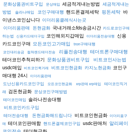
세금적게내는방법
문화상품권비트구입
세금적게내는
문상매입
핸드폰결제세탁
바
방법
코인구매대행
핑돈세탁
솔라나매입
이낸스코인삽니다
이더리움클레식사는곳
국내거래소fds송금시간
이더리움판매
돈현금화
카드로코인구매
코인해외지갑매입
신용
하는법
신용카드테더구입
이더리움전송대행
카드코인구매
모든코인고가매입
tron구매대행
리플전송대행
테더트론구매대행
코인대리송금
컬쳐랜드테더전송
테더코인추척피하기
문화상품권비트구입
비트코인사는법
usdc매입
코인구
비트코인현금화
카지노현금화
비트코인퀵거래
매대행 24시
이더리움판매
도난신용카드코인구입
테더코인직거
모든코인현금화
xrp판매 xrp매입
검돈현금화
문상코인구매방법
래
솔라나전송대행
테더코인매입
비트코인카드구입
비트코인현금화
돈현금화해드립니다
테더전송대행
이더리움구
테더코인판매함
usdc판매처
알리페이
핸드폰결제코인구입
매
테더현금화
코인전송