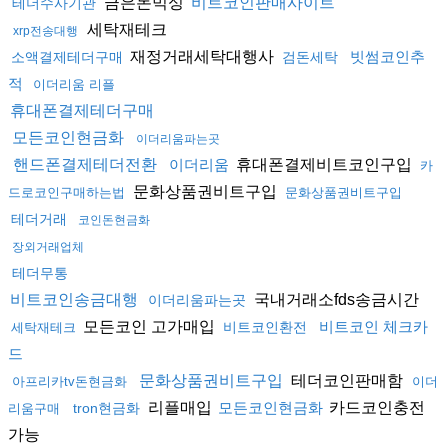
금은돈믹싱
비트코인판매사이트
테더수사기관
세탁재테크
xrp전송대행
재정거래세탁대행사
빗썸코인추
소액결제테더구매
검돈세탁
적
이더리움 리플
휴대폰결제테더구매
모든코인현금화
이더리움파는곳
휴대폰결제비트코인구입
핸드폰결제테더전환
이더리움
카
문화상품권비트구입
드로코인구매하는법
문화상품권비트구입
테더거래
코인돈현금화
장외거래업체
테더무통
국내거래소fds송금시간
비트코인송금대행
이더리움파는곳
모든코인 고가매입
비트코인 체크카
비트코인환전
세탁재테크
드
테더코인판매함
문화상품권비트구입
아프리카tv돈현금화
이더
리플매입
카드코인충전
모든코인현금화
tron현금화
리움구매
가능