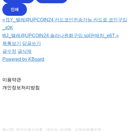
인쇄
«
f1Y_텔레@UPCOIN24 카드코인전송가능 카드로 코인구입
_x0K
t6J_텔레@UPCOIN24 솔라나원화구입 sol판매처_e6T
»
목록보기
답글쓰기
글수정
글삭제
Powered by KBoard
이용약관
개인정보처리방침
회사명: 천안조립식건축 대표자: 금성택
사업자등록번호: