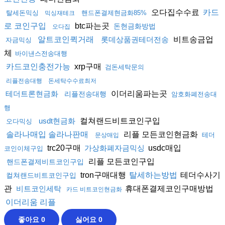
오다집수수료
카드
탈세돈믹싱
핸드폰결제현금화85%
믹싱재테크
btc파는곳
로 코인구입
돈현금화방법
오다집
비트송금업
알트코인퀵거래
롯데상품권테더전송
자금믹싱
체
바이낸스전송대행
xrp구매
카드코인충전가능
검돈세탁문의
리플전송대행
돈세탁수수료최저
이더리움파는곳
테더트론현금화
리플전송대행
암호화폐전송대
행
컬쳐랜드비트코인구입
usdt현금화
오다믹싱
리플 모든코인현금화
솔라나매입 솔라나판매
테더
문상매입
trc20구매
usdc매입
가상화폐자금믹싱
코인이체구입
리플 모든코인구입
핸드폰결제비트코인구입
tron구매대행
테더수사기
탈세하는방법
컬쳐랜드비트코인구입
관
휴대폰결제코인구매방법
비트코인세탁
카드 비트코인현금화
이더리움 리플
좋아요
0
싫어요
0