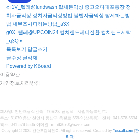
«
i1V_텔레@fundwash 탈세돈믹싱 중고오다대포통장 정
치자금믹싱 정치자금믹싱방법 불법자금믹싱 탈세하는방
법 세무조사피하는방법_a3X
g0X_텔레@UPCOIN24 컬쳐랜드테더전환 컬쳐랜드세탁
_q3Q
»
목록보기
답글쓰기
글수정
글삭제
Powered by KBoard
이용약관
개인정보처리방침
회사명: 천안조립식건축 대표자: 금성택
사업자등록번호:
주소: 31070 충남 천안시 동남구 충절로 359-9 (삼룡동)
전화: 041-578-5534
팩스:
041-578-5535
이메일: rma83670@naver.com
Copyright © 2025 천안조립식건축. All rights reserved.
Created by
Yescall.com
[
관
리자
]