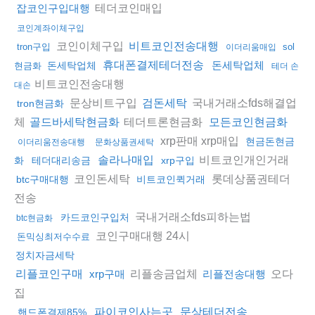
테더코인매입
잡코인구입대행
코인계좌이체구입
코인이체구입
비트코인전송대행
tron구입
sol
이더리움매입
휴대폰결제테더전송
돈세탁업체
돈세탁업체
현금화
테더 손
비트코인전송대행
대손
문상비트구입
국내거래소fds해결업
검돈세탁
tron현금화
체
테더트론현금화
골드바세탁현금화
모든코인현금화
xrp판매 xrp매입
현금돈현금
이더리움전송대행
문화상품권세탁
비트코인개인거래
솔라나매입
화
테더대리송금
xrp구입
코인돈세탁
롯데상품권테더
btc구매대행
비트코인퀵거래
전송
국내거래소fds피하는법
카드코인구입처
btc현금화
코인구매대행 24시
돈믹싱최저수수료
정치자금세탁
리플송금업체
오다
리플코인구매
xrp구매
리플전송대행
집
파이코인사는곳
문상테더전송
핸드폰결제85%