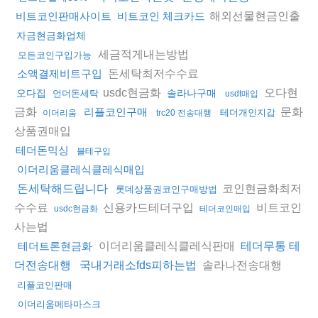
해외선물현금인출
비트코인판매사이트
비트코인 체크카드
자금현금화업체
세금적게내는방법
모든코인구입가능
돈세탁최저수수료
소액결제비트구입
usdc현금화
오다현
오다집
솔라나구매
언더돈세탁
usdt매입
금화
문화
리플코인구매
테더개인지갑
이더리움
trc20 전송대행
상품권매입
테더돈믹싱
블테구입
이더리움클레식클레식매입
코인현금화최저
돈세탁해드립니다
롯데상품권코인구매방법
수수료
신용카드테더구입
비트코인
usdc현금화
테더코인매입
사는법
이더리움클레식클레식판매
테더트론현금화
테더무통 테
솔라나전송대행
더전송대행
국내거래소fds피하는법
리플코인판매
이더리움메타마스크