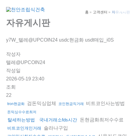
콘
텐
홈
고객센터
자유게시판
Main
츠
자유게시판
Men
로
건
y7W_텔레@UPCOIN24 usdc현금화 usdt매입_i0S
너
뛰
작성자
기
텔레@UPCOIN24
작성일
2026-05-19 23:40
조회
22
검돈믹싱업체
비트코인사는방법
tron현금화
코인현금직거래
돈믹싱수수료최저
돈현금화최저수수료
탈세하는방법
국내거래소fds시간
솔라나구입
비트코인개인거래
신용카드코인