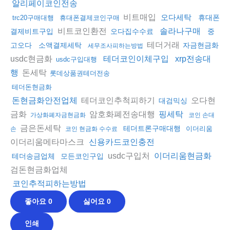
알리페이코인전송
비트매입
오다세탁
휴대폰
trc20구매대행
휴대폰결제코인구매
비트코인환전
솔라나구매
결제비트구입
오다집수수료
중
테더거래
고오다
소액결제세탁
자금현금화
세무조사피하는방법
usdc현금화
테더코인이체구입
xrp전송대
usdc구입대행
돈세탁
행
롯데상품권테더전송
테더돈현금화
테더코인추척피하기
오다현
돈현금화안전업체
대검믹싱
금화
암호화폐전송대행
핑세탁
가상화폐자금현금화
코인 손대
금은돈세탁
테더트론구매대행
이더리움
손
코인 현금화 수수료
이더리움메타마스크
신용카드코인충전
usdc구입처
이더리움현금화
테더송금업체
모든코인구입
검돈현금화업체
코인추적피하는방법
좋아요
0
싫어요
0
인쇄