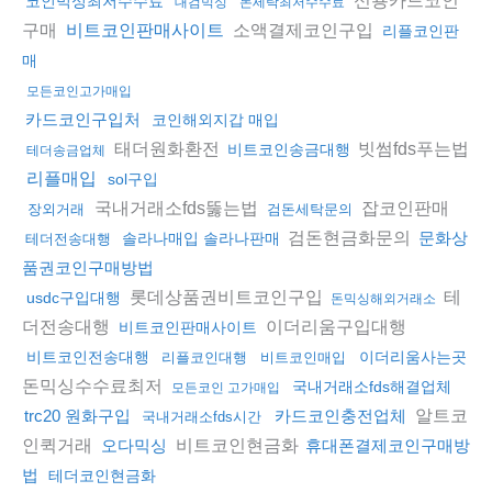
코인믹싱최저수수료
대검믹싱
돈세탁최저수수료
구매
소액결제코인구입
비트코인판매사이트
리플코인판
매
모든코인고가매입
카드코인구입처
코인해외지갑 매입
태더원화환전
빗썸fds푸는법
비트코인송금대행
테더송금업체
리플매입
sol구입
국내거래소fds뚫는법
잡코인판매
장외거래
검돈세탁문의
검돈현금화문의
문화상
솔라나매입 솔라나판매
테더전송대행
품권코인구매방법
롯데상품권비트코인구입
테
usdc구입대행
돈믹싱해외거래소
더전송대행
이더리움구입대행
비트코인판매사이트
비트코인전송대행
이더리움사는곳
리플코인대행
비트코인매입
돈믹싱수수료최저
국내거래소fds해결업체
모든코인 고가매입
알트코
trc20 원화구입
카드코인충전업체
국내거래소fds시간
인퀵거래
비트코인현금화
오다믹싱
휴대폰결제코인구매방
법
테더코인현금화