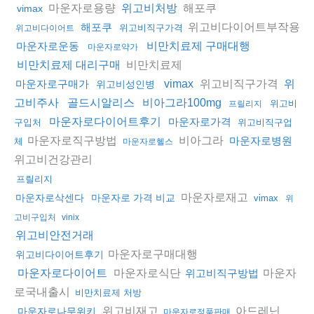
마운자로용량
해포쿠
위고비처방
vimax
위고비다이어트부작용
해포쿠
위고비직구가격
위고비다이어트
마운자로운동
비만치료제 구매대행
마운자로약가
비만치료제
비만치료제 대리구매
위고비직구가격
마운자로구매가
vimax
위
위고비성인병
고비주사
골드시알리스
비아그라100mg
위고비
프릴리지
마운자로다이어트후기
마운자로가격
구입처
위고비직구업
마운자로직구방법
비아그라
마운자로병원
체
마운자로헬스
위고비건강관리
프릴리지
마운자로재고
마운자로삭센다
마운자로 가격 비교
vimax
위
고비구입처
vinix
위고비안전거래
마운자로구매대행
위고비다이어트후기
마운자로식단
마운자
마운자로다이어트
위고비직구방법
로국내출시
비만치료제 처방
위고비재고
아드레닌
마운자로나무위키
마운자로정품판매