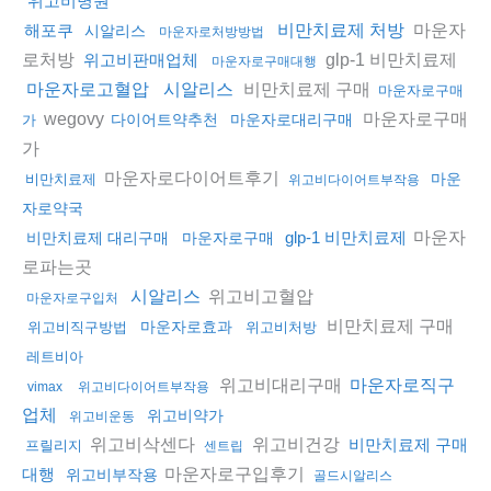
위고비병원
마운자
해포쿠
비만치료제 처방
시알리스
마운자로처방방법
로처방
glp-1 비만치료제
위고비판매업체
마운자로구매대행
비만치료제 구매
마운자로고혈압
시알리스
마운자로구매
wegovy
마운자로구매
다이어트약추천
마운자로대리구매
가
가
마운자로다이어트후기
마운
비만치료제
위고비다이어트부작용
자로약국
마운자
glp-1 비만치료제
비만치료제 대리구매
마운자로구매
로파는곳
위고비고혈압
시알리스
마운자로구입처
비만치료제 구매
마운자로효과
위고비직구방법
위고비처방
레트비아
위고비대리구매
마운자로직구
vimax
위고비다이어트부작용
업체
위고비약가
위고비운동
위고비삭센다
위고비건강
비만치료제 구매
프릴리지
센트립
마운자로구입후기
대행
위고비부작용
골드시알리스