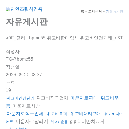
콘
텐
홈
고객센터
자유게시판
Main
츠
자유게시판
Men
로
건
a9F_텔레 : bpmc55 위고비판매업체 위고비안전거래_n3T
너
뛰
작성자
기
TG@bpmc55
작성일
2026-05-20 08:37
조회
19
위고비직구업체
마운자로판매
위고비운
위고비건강관리
마운자로처방
동
마운자로직구업체
위고비대리구매
위고비효과
위고비다이
마운자로달리기
glp-1 비만치료제
어트
위고비운동