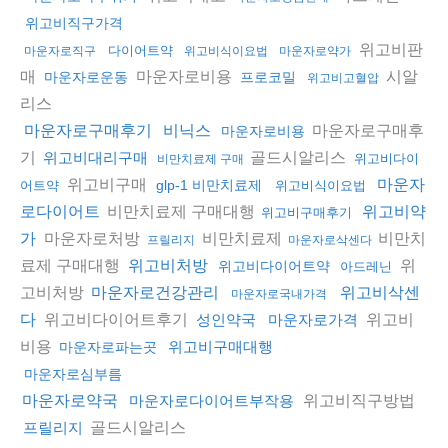
위고비직구가격
위고비판
다이어트약
마운자로직구
위고비식이요법
마운자로약가
매
마운자로비용
시알
마운자로운동
프로코밀
위고비고혈압
리스
마운자로구매후
마운자로구매후기
비닉스
마운자로비용
기
골드시알리스
위고비대리구매
위고비다이
비만치료제 구매
위고비구매
마운자
glp-1 비만치료제
어트약
위고비식이요법
비만치료제 구매대행
로다이어트
위고비약
위고비구매후기
마운자로처방
비만치료제
비만치
가
프릴리지
마운자로삭센다
료제 구매대행
위
위고비처방
위고비다이어트약
아드레닌
고비처방
마운자로건강관리
위고비삭센
마운자로국내가격
위고비다이어트후기
위고비
다
성인약국
마운자로가격
비용
위고비구매대행
마운자로파는곳
마운자로심부름
위고비직구방법
마운자로약국
마운자로다이어트부작용
골드시알리스
프릴리지