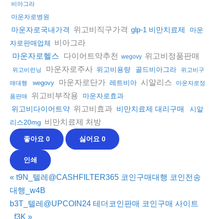
비아그라
마운자로병원
위고비직구가격
마운자로국내가격
glp-1 비만치료제
마운
비아그라
자로판매업체
다이어트약추천
위고비정품판매
마운자로헬스
wegovy
마운자로주사
위고비용량
골드비아그라
위고비런닝
위고비구
마운자로단가
시알리스
레트비아
wegovy
매대행
마운자로정
위고비부작용
마운자로효과
품판매
위고비효과
위고비다이어트약
비만치료제 대리구매
시알
비만치료제 처방
리스20mg
좋아요
0
싫어요
0
인쇄
«
t9N_텔레@CASHFILTER365 코인구매대행 코인전송
대행_w4B
b3T_텔레@UPCOIN24 테더코인판매 코인구매 사이트
_f3K
»