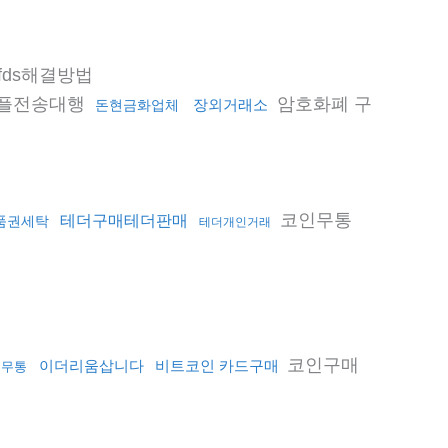
ds해결방법
플전송대행
암호화폐 구
장외거래소
돈현금화업체
코인무통
테더구매테더판매
품권세탁
테더개인거래
코인구매
이더리움삽니다
비트코인 카드구매
더무통