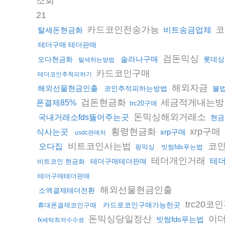
조회
21
카드코인전송가능
코
탈세돈현금화
비트송금업체
테더구매 테더판매
검돈믹싱
솔라나구매
오다현금화
롯데상
탈세하는방법
카드코인구매
테더코인추척피하기
해외자금
해외선물현금인출
코인추적피하는방법
불
검돈현금화
세금적게내는
폰결제85%
trc20구매
돈믹싱해외거래소
국내거래소fds뚫어주는곳
현금
횡령현금화
xrp구매
식사는곳
xrp구매
usdc판매처
비트코인사는법
코
오다집
핑믹싱
빗썸fds푸는법
테더개인거래
테
테더구매테더판매
비트코인 현금화
테더구매테더판매
해외선물현금인출
소액결제테더전환
trc20
카드로코인구매가능한곳
휴대폰결제코인구매
돈믹싱당일정산
이
빗썸fds푸는법
fx세탁최저수수료