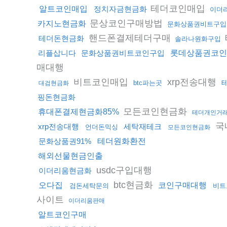
테더코인매입
알트코인매입
정치자금현금화
이더
문상코인구매방법
카지노현금화
문화상품권비트구입
핸드폰결제테더구매
테더돈현금화
솔라나원화구입
리플삽니다
문화상품권비트코인구입
롯데상품권코인
매대행
비트코인매입
xrp전송대행
btc파는곳
대검현금화
핑돈현금화
모든코인현금화
휴대폰결제현금화85%
테더개인거
국
xrp전송대행
세탁재테크
언더돈믹싱
모든코인현금화
문화상품권91%
테더원화환전
해외선물현금인출
usdc구입대행
이더리움현금화
btc현금화
오다집
코인구매대행
검돈세탁문의
비트
사이트
이더리움판매
알트코인구매