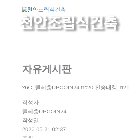
콘
회사
텐
츠
로
건
너
뛰
기
자유게시판
x6C_텔레@UPCOIN24 trc20 전송대행_n2T
작성자
텔레@UPCOIN24
작성일
2026-05-21 02:37