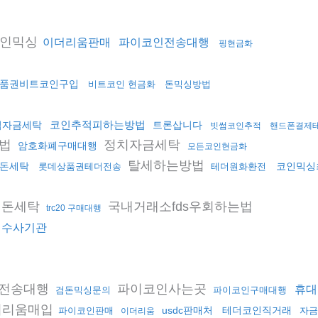
인믹싱
이더리움판매
파이코인전송대행
핑현금화
품권비트코인구입
비트코인 현금화
돈믹싱방법
코인추적피하는방법
법자금세탁
트론삽니다
빗썸코인추적
핸드폰결제
방법
정치자금세탁
암호화폐구매대행
모든코인현금화
탈세하는방법
돈세탁
코인믹싱
롯데상품권테더전송
테더원화환전
인돈세탁
국내거래소fds우회하는법
trc20 구매대행
더수사기관
코인전송대행
파이코인사는곳
휴대
검돈믹싱문의
파이코인구매대행
더리움매입
usdc판매처
테더코인직거래
파이코인판매
자금
이더리움