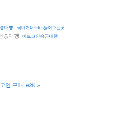
송대행
국내거래소fds뚫어주는곳
전송대행
비트코인송금대행
전
코인 구매_e2K
»