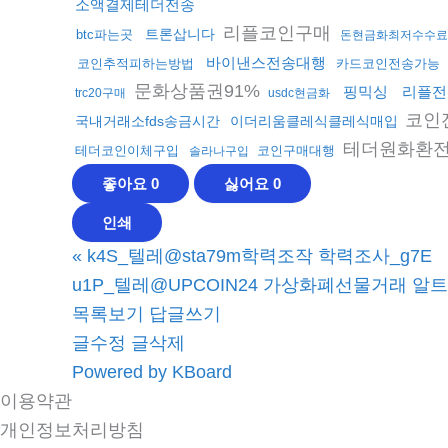
소액결제테더전송
리플코인구매
트론삽니다
btc파는곳
돈현금화최저수수료
바이낸스전송대행
코인추적피하는방법
카드코인전송가능
문화상품권91%
핑믹싱
리플전
trc20구매
usdc현금화
코인
국내거래소fds송금시간
이더리움클레식클레식매입
테더원화환
테더코인이체구입
코인구매대행
솔라나구입
좋아요
0
싫어요
0
인쇄
«
k4S_텔레@sta79m학력조작 학력조사_g7E
u1P_텔레@UPCOIN24 가상화폐선물거래 알트
목록보기
답글쓰기
글수정
글삭제
Powered by KBoard
이용약관
개인정보처리방침