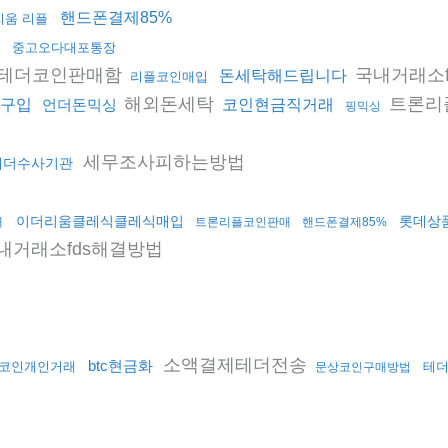
핸드폰결제85%
리움 리플
중고오다대포통장
테더코인판매함
국내거래소f
돈세탁해드립니다
리플코인매입
해외돈세탁
트론리
구입
언더돈믹싱
코인현금직거래
핑믹싱
세무조사피하는방법
테더수사기관
이더리움클레식클레식매입
롯데상
래
트론리플코인판매
핸드폰결제85%
내거래소fds해결방법
소액결제테더전송
btc현금화
코인개인거래
테
문상코인구매방법