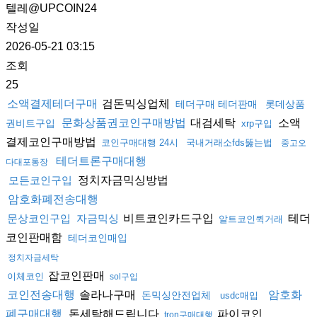
텔레@UPCOIN24
작성일
2026-05-21 03:15
조회
25
검돈믹싱업체
소액결제테더구매
테더구매 테더판매
롯데상품
대검세탁
소액
문화상품권코인구매방법
권비트구입
xrp구입
결제코인구매방법
코인구매대행 24시
국내거래소fds뚫는법
중고오
테더트론구매대행
다대포통장
정치자금믹싱방법
모든코인구입
암호화폐전송대행
비트코인카드구입
테더
문상코인구입
자금믹싱
알트코인퀵거래
코인판매함
테더코인매입
정치자금세탁
잡코인판매
이체코인
sol구입
솔라나구매
코인전송대행
암호화
돈믹싱안전업체
usdc매입
돈세탁해드립니다
파이코인
폐구매대행
tron구매대행