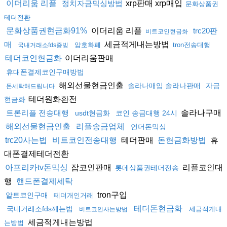
xrp판매 xrp매입
이더리움 리플
정치자금믹싱방법
문화상품권
테더전환
이더리움 리플
문화상품권현금화91%
trc20판
비트코인현금화
세금적게내는방법
매
암호화폐
tron전송대행
국내거래소fds증빙
이더리움판매
테더코인현금화
휴대폰결제코인구매방법
해외선물현금인출
솔라나매입 솔라나판매
자금
돈세탁해드립니다
테더원화환전
현금화
솔라나구매
트론리플 전송대행
usdt현금화
코인 송금대행 24시
해외선물현금인출
리플송금업체
언더돈믹싱
테더판매
휴
trc20사는법
비트코인전송대행
돈현금화방법
대폰결제테더전환
잡코인판매
리플코인대
아프리카tv돈믹싱
롯데상품권테더전송
행
핸드폰결제세탁
tron구입
알트코인구매
테더개인거래
테더돈현금화
국내거래소fds깨는법
세금적게내
비트코인사는방법
세금적게내는방법
는방법