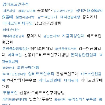
업비트코인추적
중고오다
국내거래소fds막
검돈세탁
리플전송대행
파이코인사는곳
장외거래
혔을때
알트코인구매
테더전송대행
불법자금세탁
잡코인구입대행
테더코인이체구입
테더 손대손
장외거래
비트코인
자금믹싱업체
금은돈세탁
이더리움현금화
현금화
테더코인매입
검돈현금화업
돈현금화당일정산
코인현금직거래
체
신용카드비트코인구매방법
이체코인
돈믹싱안전업체
코
인돈현금화
코인구매대행
trc20판매
문상코인구매
업비트코인추적
비트코인현금
trc20코인전송대행
fx세탁최저수수료
파이코인구매
화
파이코인판매
테더판매
대행
신용카드비트코인구매방법
무통코인
빗썸fds푸는법
돈믹싱최저수수료
횡
테더트론구매대행
핑돈세탁