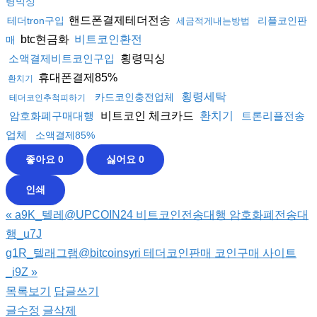
령믹싱
핸드폰결제테더전송
테더tron구입
리플코인판
세금적게내는방법
btc현금화
비트코인환전
매
횡령믹싱
소액결제비트코인구입
휴대폰결제85%
환치기
횡령세탁
카드코인충전업체
테더코인추척피하기
비트코인 체크카드
암호화폐구매대행
환치기
트론리플전송
업체
소액결제85%
좋아요
0
싫어요
0
인쇄
«
a9K_텔레@UPCOIN24 비트코인전송대행 암호화폐전송대
행_u7J
g1R_텔래그램@bitcoinsyri 테더코인판매 코인구매 사이트
_i9Z
»
목록보기
답글쓰기
글수정
글삭제