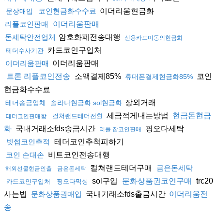
이더리움현금화
코인현금화수수료
문상매입
리플코인판매
이더리움판매
암호화폐전송대행
돈세탁안전업체
신용카드미동의현금화
카드코인구입처
테더수사기관
이더리움판매
이더리움판매
소액결제85%
코인
트론 리플코인전송
휴대폰결제현금화85%
현금화수수료
장외거래
테더송금업체
솔라나현금화 sol현금화
세금적게내는방법
현금돈현금
컬쳐랜드테더전환
테더코인판매함
국내거래소fds송금시간
핑오다세탁
화
리플 잡코인판매
테더코인추척피하기
빗썸코인추적
비트코인전송대행
코인 손대손
컬쳐랜드테더구매
금은돈세탁
해외선물현금인출
금은돈세탁
sol구입
trc20
문화상품권코인구매
카드코인구입처
핑오다믹싱
사는법
국내거래소fds출금시간
문화상품권매입
이더리움전
송