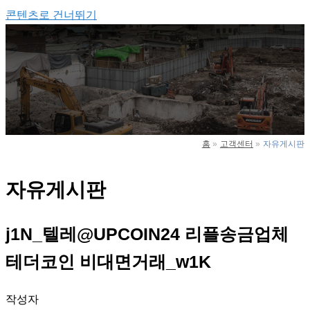
콘텐츠로 건너뛰기
Main Menu
홈
고객센터
자유게시판
자유게시판
j1N_텔레@UPCOIN24 리플송금업체
테더코인 비대면거래_w1K
작성자