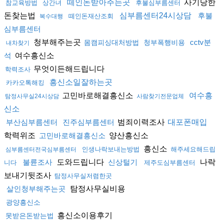
사기당한
떼인돈받아주는곳
참교육방법
상간녀
후불심부름센터
돈찾는법
심부름센터24시상담
후불
떼인돈재산조회
복수대행
심부름센터
청부해주는곳
cctv분
몸캠피싱대처방법
청부폭행비용
내차찾기
여수흥신소
석
무엇이든해드립니다
학력조사
흥신소일잘하는곳
카카오톡해킹
고민바로해결흥신소
여수흥
탐정사무실24시상담
사람찾기전문업체
신소
범죄이력조사
부산심부름센터
진주심부름센터
대포폰매입
학력위조
양산흥신소
고민바로해결흥신소
흥신소
인생나락보내는방법
해주세요해드립
심부름센터전국심부름센터
도와드립니다
나락
불륜조사
신상털기
니다
제주도심부름센터
보내기뒷조사
탐정사무실저렴한곳
탐정사무실비용
살인청부해주는곳
광양흥신소
흥신소이용후기
못받은돈받는법