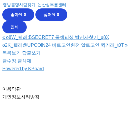
행방불명사람찾기
논산심부름센터
좋아요
0
싫어요
0
인쇄
«
o8W_텔레:BSECRET7 몸캠피싱 발신자찾기_u8X
o2K_텔레@UPCOIN24 비트코인환전 알트코인 퀵거래_t0T
»
목록보기
답글쓰기
글수정
글삭제
Powered by KBoard
이용약관
개인정보처리방침