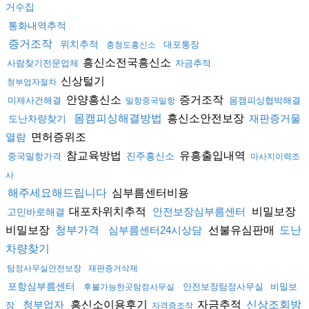
거수집
통화내역추적
증거조작
위치추적
대포통장
충청도흥신소
흥신소전국흥신소
사람찾기전문업체
자금추적
신상털기
청부업자절차
안양흥신소
증거조작
미제사건해결
몸캠피싱협박해결
밀항중국밀항
흥신소안전보장
몸캠피싱해결방법
재판증거물
도난차량찾기
면허증위조
열람
참교육방법
유흥출입내역
진주흥신소
중국밀항가격
마사지이력조
사
심부름센터비용
해주세요해드립니다
대포차위치추적
비밀보장
안전보장심부름센터
고민바로해결
비밀보장
선불유심판매
청부가격
심부름센터24시상담
도난
차량찾기
탐정사무실안전보장
재판증거삭제
포항심부름센터
안전보장탐정사무실
비밀보
후불가능한곳탐정사무실
흥신소이용후기
자금추적
청부업자
신상조회방
장
자격증조작