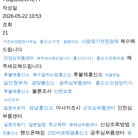
작성일
2026-05-22 10:53
조회
21
복수해
사람찾기전문업체
흥신소가격
안전보장탐정사무실
몸캠피싱
드립니다
해
안양심부름센터
흥신소디시
흥신소의뢰비용
해주세요해드립니다
주세요해드립니다
후불제흥신소
후불제흥신소
복수잘하는법흥신소
억울한일
살인청부자
광양흥신소
광주심부름센터
흥신소인생망치기
불륜조사
신변보호
후불제흥신소
사건조작
마사지조사
인천심
성남흥신소
군포심부름센터
밀항브로커
부름센터
신상조회방법
실종자찾기
일본밀항
학교폭력
동해심부름센터
춘
핸드폰해킹
공주심부름센터
고민바로해결흥신소
증
천흥신소