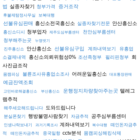
실종자찾기
법
청부가격
증거조작
후불제탐정사무실
보복대행
흥신소전국흥신소
안산흥신소
선불유심판매
실종자찾기전문
청부업자
천안심부름센터
흥신소디시
제주도심부름센터
청부해주는곳
누명벗기
안산흥신소
선불유심구입
계좌내역보기
유흥업
진주흥신소
흥신소의뢰위험성0%
회
소결제내역
조선족청부
필리핀청부
사진급조작
어려운일흥신소
불륜조사유흥업소조사
몸캠피싱
대포통장판매
예금잔액조회
텔레그
운행정지차량찾아주는곳
고민바로해결흥신소
부산흥신소
램추적
도와드립니다
해주세요해드립니다
행방불명사람찾기
공주심부름센터
분실폰찾기
자금추적
계좌내역보기
떼인돈자금추
인생나락보내기
과거기록조사
복수대행
cctv분석
몸캠피싱해킹삭제
적
중국밀항
떼인돈자금추적