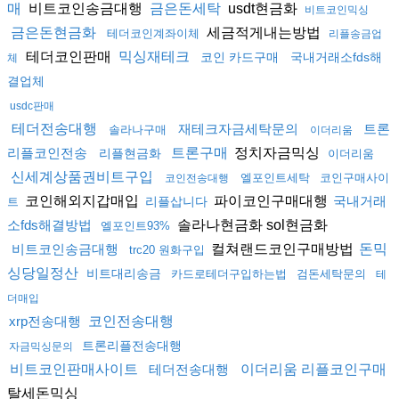
비트코인송금대행
usdt현금화
매
금은돈세탁
비트코인믹싱
세금적게내는방법
금은돈현금화
테더코인계좌이체
리플송금업
테더코인판매
믹싱재테크
코인 카드구매
국내거래소fds해
체
결업체
usdc판매
테더전송대행
재테크자금세탁문의
트론
솔라나구매
이더리움
정치자금믹싱
리플코인전송
트론구매
리플현금화
이더리움
신세계상품권비트구입
엘포인트세탁
코인구매사이
코인전송대행
코인해외지갑매입
파이코인구매대행
국내거래
리플삽니다
트
솔라나현금화 sol현금화
소fds해결방법
엘포인트93%
컬쳐랜드코인구매방법
비트코인송금대행
돈믹
trc20 원화구입
싱당일정산
비트대리송금
카드로테더구입하는법
검돈세탁문의
테
더매입
xrp전송대행
코인전송대행
트론리플전송대행
자금믹싱문의
비트코인판매사이트
테더전송대행
이더리움 리플코인구매
탈세돈믹싱