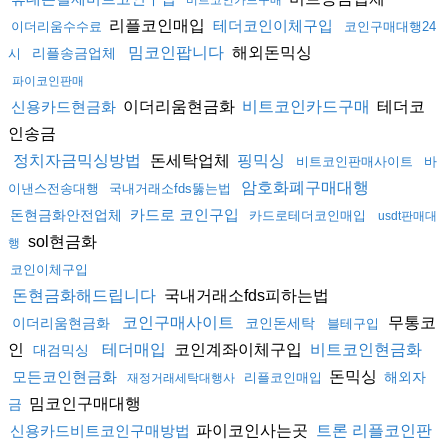
비트코인카드구매
리플코인매입
테더코인이체구입
이더리움수수료
코인구매대행24
해외돈믹싱
밈코인팝니다
리플송금업체
시
파이코인판매
이더리움현금화
테더코
신용카드현금화
비트코인카드구매
인송금
돈세탁업체
정치자금믹싱방법
핑믹싱
비트코인판매사이트
바
암호화폐구매대행
이낸스전송대행
국내거래소fds뚫는법
카드로 코인구입
돈현금화안전업체
카드로테더코인매입
usdt판매대
sol현금화
행
코인이체구입
국내거래소fds피하는법
돈현금화해드립니다
무통코
코인구매사이트
이더리움현금화
코인돈세탁
블테구입
인
코인계좌이체구입
테더매입
비트코인현금화
대검믹싱
돈믹싱
모든코인현금화
해외자
리플코인매입
재정거래세탁대행사
밈코인구매대행
금
파이코인사는곳
신용카드비트코인구매방법
트론 리플코인판