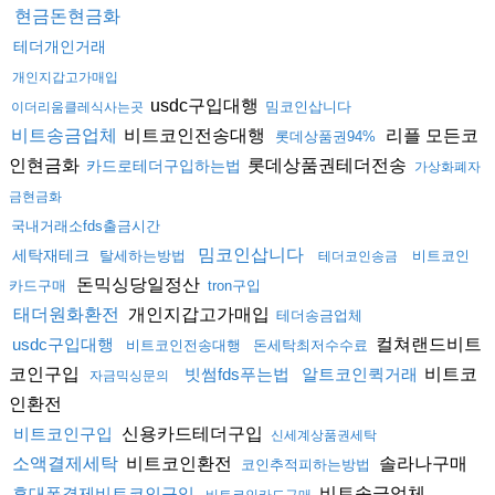
현금돈현금화
테더개인거래
개인지갑고가매입
usdc구입대행
밈코인삽니다
이더리움클레식사는곳
비트코인전송대행
리플 모든코
비트송금업체
롯데상품권94%
인현금화
롯데상품권테더전송
카드로테더구입하는법
가상화폐자
금현금화
국내거래소fds출금시간
밈코인삽니다
세탁재테크
탈세하는방법
비트코인
테더코인송금
돈믹싱당일정산
카드구매
tron구입
개인지갑고가매입
태더원화환전
테더송금업체
컬쳐랜드비트
usdc구입대행
비트코인전송대행
돈세탁최저수수료
코인구입
비트코
빗썸fds푸는법
알트코인퀵거래
자금믹싱문의
인환전
신용카드테더구입
비트코인구입
신세계상품권세탁
비트코인환전
솔라나구매
소액결제세탁
코인추적피하는방법
비트송금업체
휴대폰결제비트코인구입