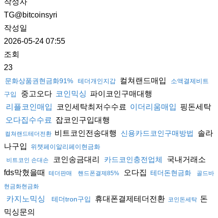
작성자
TG@bitcoinsyri
작성일
2026-05-24 07:55
조회
23
컬쳐랜드매입
문화상품권현금화91%
테더개인지갑
소액결제비트
중고오다
파이코인구매대행
코인믹싱
구입
코인세탁최저수수료
핑돈세탁
리플코인매입
이더리움매입
잡코인구입대행
오다집수수료
비트코인전송대행
솔라
신용카드코인구매방법
컬쳐랜드테더전환
나구입
위챗페이알리페이현금화
코인송금대리
국내거래소
카드코인충전업체
비트코인 손대손
fds막혔을때
오다집
테더돈현금화
테더판매
핸드폰결제85%
골드바
현금화현금화
휴대폰결제테더전환
돈
카지노믹싱
테더tron구입
코인돈세탁
믹싱문의