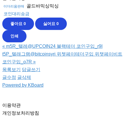
골드바믹싱믹싱
이더리움판매
코인대리송금
좋아요
0
싫어요
0
인쇄
«
m5R_텔레@UPCOIN24 블랙테더 코인구입_r9I
t5P_텔래그램@bitcoinsyri 위쳇페이테더구입 위챗페이비트
코인구입_o7R
»
목록보기
답글쓰기
글수정
글삭제
Powered by KBoard
이용약관
개인정보처리방침