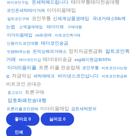
테더무통테더전송대행
돈세탁해드립니다
파이코인구입
이더리움매입
코인돈세탁테더거래
코인무통
신세계상품권매입
국내거래소fds깨
알트코인구매
는법
테더이체
소액결제매입
구매대행
이더리움매입
usdc판매
비트코인퀵거래
테더코인송금
신용카드코인대행
정치자금현금화
알트코인퀵
돈믹싱해외거래소
빗썸fds푸는법
테더대리송금
거래
ssg페이현금화93%
테더개인지갑
트론 리플 전송업체
이더리움리플
코인무통
비트코인사는방
자금믹싱
바이낸스코인삽니다
세탁재테크
법
비트코인현금화
비트코인 손대손
트론구매
중고오다
암호화폐전송대행
이더리움매입
검돈세탁문의
트론리플코인판매
좋아요
0
싫어요
0
인쇄