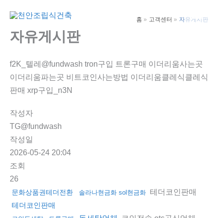
콘
텐
홈
고객센터
자유게시판
Main
츠
자유게시판
Men
로
건
f2K_텔레@fundwash tron구입 트론구매 이더리움사는곳
너
이더리움파는곳 비트코인사는방법 이더리움클레식클레식
뛰
판매 xrp구입_n3N
기
작성자
TG@fundwash
작성일
2026-05-24 20:04
조회
26
테더코인판매
문화상품권테더전환
솔라나현금화 sol현금화
테더코인판매
코인전송 otc공식업체