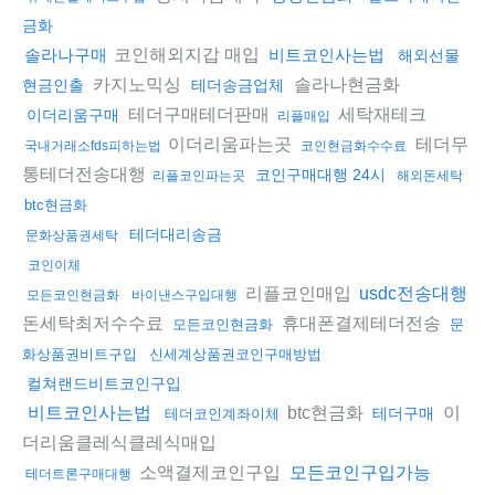
금화
코인해외지갑 매입
솔라나구매
비트코인사는법
해외선물
카지노믹싱
솔라나현금화
현금인출
테더송금업체
테더구매테더판매
세탁재테크
이더리움구매
리플매입
이더리움파는곳
테더무
국내거래소fds피하는법
코인현금화수수료
통테더전송대행
코인구매대행 24시
리플코인파는곳
해외돈세탁
btc현금화
테더대리송금
문화상품권세탁
코인이체
리플코인매입
usdc전송대행
모든코인현금화
바이낸스구입대행
돈세탁최저수수료
휴대폰결제테더전송
모든코인현금화
문
화상품권비트구입
신세계상품권코인구매방법
컬쳐랜드비트코인구입
btc현금화
이
비트코인사는법
테더구매
테더코인계좌이체
더리움클레식클레식매입
소액결제코인구입
모든코인구입가능
테더트론구매대행