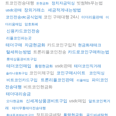
트코인전송대행
빗썸fds푸는법
정치자금믹싱
돈현금화
usdc판매
장외거래소
세금적게내는방법
코인 구매대행 24시
코인전송otc공식업체
이더리움판매
이
더리움매입
암호화폐
신용카드코인전송
리플코인파는곳
카드코인구입처
테더구매
자금현금화
현금화재테크
트론리플코인전송
탈세하는방법
카드로코인구매하는법
롯데상품권비트구입
usdc판매
테더코인매입
테더코인직거래
횡령현금화
코인이체구입
코인구매사이트
코인믹싱
솔라나원화구입
비트코인카드구입
트론리플코인판매
파이코인
리플매입
비트코인현금화
전송대행
테더대리송금
usdc매입
신세계상품권비트구입
알트코인퀵거
오다현금화
래
테더무통테더전송대행
정치자금세탁
횡령현금화
골드바세탁현
휴대폰결제비트구입