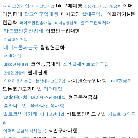
btc구매대행
이더
테더코인매입
테더코인매입
신용카드미동의현금화
리움판매
파이코인
아프리카tv돈
잡코인구입대행
탈세돈믹싱
현금화
알트코인퀵거래
파이코인전송대행
테더송금업체
잡코인구입대행
카드코인충전업체
리플코인매입
횡령현금화
테더트론파는곳
usdt매입
코인송금대리
소액결제비트코인구입
usdc전송대행
블테판매
현금돈현금화
바이낸스구입대행
usdt현금화
이더리움사는곳
블랙테더코인구입
모든코인고가매입
테더매입
현금돈현금화
usdc판매처
바이낸스전송대행
솔라나구입
솔라나전송대행
비트코인카드구입
알트코인퀵거래
카드로 코인구
테더코인매입
입
코인구매대행
이더리움클레식사는곳