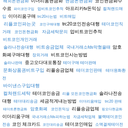
이더리움현금화
코인현금화수
해외돈현금화
현금돈현금화
수료
아프리카tv돈믹싱
컬쳐랜드매
업비트코인추적
파이코인구입
이더리움구매
입
비트매입
trc20사는법
trc20코인전송대행
리플코인파는곳
테더코인직
코인구매대행
업비트코인추적
거래
자금세탁문의
코인돈현금화
비트코인개인거래
암호
솔라나전송대행
비트송금업체
국내거래소fds막혔을때
화폐구매대행
비트코인사는방법
장외거래
중고오다대포통장
테더구매 테더판매
솔라나판매
리플송금업체
문화상품권비트구입
테더코인판매
테더원화환
전
바이낸스구입대행
테더코인송금
솔라나전송
컬쳐랜드세탁
리플 모든코인현금화
대행
세금적게내는방법
테더대리송금
이더리움매입
trc20 판매
리플송금업체
암호화폐
코인돈믹싱
테더트론현금화
핑오다현금화
이더리움구매
블랙테더코인
국내거래소fds피하는법
자금세탁업체
코인 체크카드
테더코인매입
전송
소액결제테더전
코인대리송금