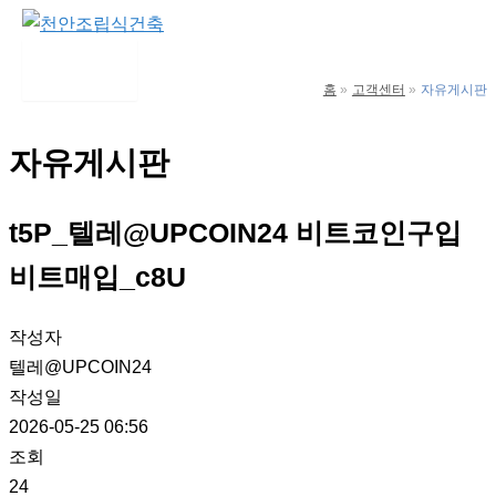
콘
텐
Main
Menu
츠
홈
고객센터
자유게시판
로
건
자유게시판
너
뛰
t5P_텔레@UPCOIN24 비트코인구입
기
비트매입_c8U
작성자
텔레@UPCOIN24
작성일
2026-05-25 06:56
조회
24