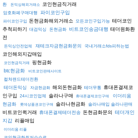
코인현금직거래
환
돈믹싱해외거래소
파이코인구입
암호화폐구매대행
돈현금화해외거래소
테더코인
모든코인구입가능
파이코인구입
추척피하기
태더원화환
비트코인송금대행
대검믹싱
돈현금화
전
재테크자금현금화문의
국내거래소fds피하는법
돈믹싱안전업체
코인해외지갑매입
핑현금화
코인현금직거래
btc현금화
비트코인판매사이트
컬쳐랜드테더전환
해외돈현금화
휴대폰결제코
테더돈믹싱
테더무통
자금현금화
인구입
솔라나구매
이더리움
24시코인업체
휴대폰결제코인구매
솔라나현금화
현금화
솔라나매입 솔라나판매
롯데상품권코인구매
비트코인퀵거래
돈현금화문의
휴대폰결제테더전송
테더개인
리플매입
지갑
이더리움 리플
코인현금화최저수수료