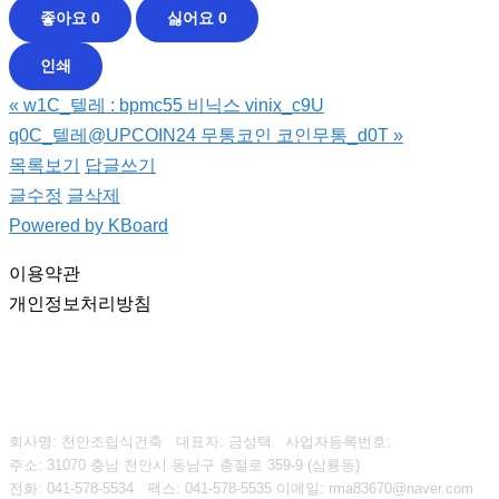
좋아요
0
싫어요
0
인쇄
«
w1C_텔레 : bpmc55 비닉스 vinix_c9U
q0C_텔레@UPCOIN24 무통코인 코인무통_d0T
»
목록보기
답글쓰기
글수정
글삭제
Powered by KBoard
이용약관
개인정보처리방침
회사명: 천안조립식건축 대표자: 금성택
사업자등록번호:
주소: 31070 충남 천안시 동남구 충절로 359-9 (삼룡동)
전화: 041-578-5534
팩스:
041-578-5535
이메일: rma83670@naver.com