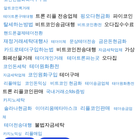
알트코인퀵거래
트론 리플 전송업체
파이코인
핑오다현금화
테더트론구매대행
비트코인송금대행
오다집수수료
탈세하는방법
비트코인환전
핸드폰결제테더전환
재정거래세탁대행사
금은돈현금화
문상테더전송
테더이체
비트코인전송대행
가상
카드로테더구입하는법
자금세탁업체
화폐선물거래
오다집
테더개인거래
테더트론파는곳
코인돈세탁
테더원화환전
테더구매
코인원화구입
자금세탁업체
리플매입
코인돈믹싱
비트코인 현금화
테더송금업체
태더원화환전
트론 리플코인판매
국내거래소fds증빙
카지노세탁
솔라나현금화
이더리움메타마스크
리플코인판매
테더송금업
체
불법자금세탁
테더전송대행
리플매입
카지노믹싱