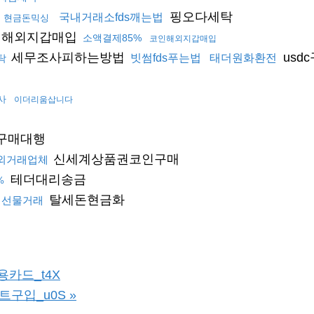
핑오다세탁
국내거래소fds깨는법
현금돈믹싱
인해외지갑매입
소액결제85%
코인해외지갑매입
세무조사피하는방법
usd
빗썸fds푸는법
태더원화환전
탁
사
이더리움삽니다
구매대행
신세계상품권코인구매
외거래업체
테더대리송금
%
탈세돈현금화
폐선물거래
용카드_t4X
비트구입_u0S
»