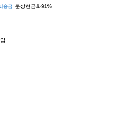
문상현금화91%
리송금
구입