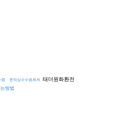
태더원화환전
수료
돈믹싱수수료최저
사는방법