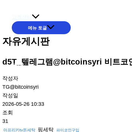
온라인문의
고객센터
메뉴 토글
자유게시판
d5T_텔레그램@bitcoinsyri 
공사실적
작성자
TG@bitcoinsyri
작성일
2026-05-26 10:33
조회
31
핑세탁
아프리카tv돈세탁
파이코인구입