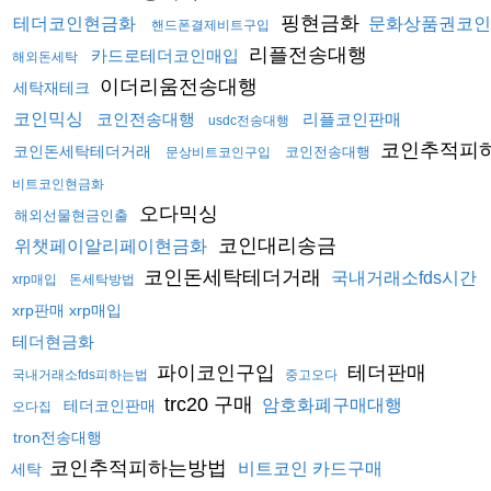
핑현금화
테더코인현금화
문화상품권코인
핸드폰결제비트구입
리플전송대행
카드로테더코인매입
해외돈세탁
이더리움전송대행
세탁재테크
코인믹싱
코인전송대행
리플코인판매
usdc전송대행
코인추적피
코인돈세탁테더거래
코인전송대행
문상비트코인구입
비트코인현금화
오다믹싱
해외선물현금인출
코인대리송금
위챗페이알리페이현금화
코인돈세탁테더거래
국내거래소fds시간
xrp매입
돈세탁방법
xrp판매 xrp매입
테더현금화
파이코인구입
테더판매
국내거래소fds피하는법
중고오다
trc20 구매
암호화폐구매대행
테더코인판매
오다집
tron전송대행
코인추적피하는방법
비트코인 카드구매
세탁