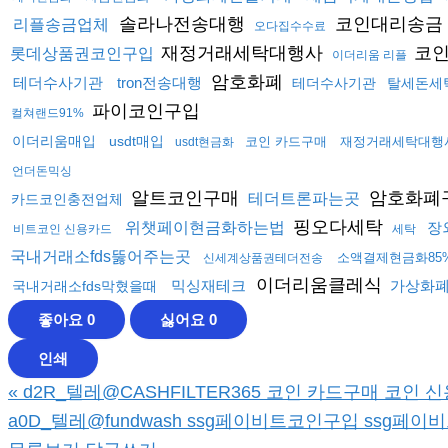
솔라나전송대행
코인대리송금
리플송금업체
오다집수수료
재정거래세탁대행사
코
롯데상품권코인구입
이더리움 리플
암호화폐
테더수사기관
tron전송대행
테더수사기관
탈세돈세
파이코인구입
컬쳐랜드91%
이더리움매입
usdt매입
코인 카드구매
재정거래세탁대행
usdt현금화
언더돈믹싱
알트코인구매
암호화폐
테더트론파는곳
카드코인충전업체
핑오다세탁
위챗페이현금화하는법
장
비트코인 신용카드
세탁
국내거래소fds뚫어주는곳
소액결제현금화85
신세계상품권테더전송
이더리움클레식
믹싱재테크
가상화
국내거래소fds막혔을때
좋아요
0
싫어요
0
인쇄
«
d2R_텔레@CASHFILTER365 코인 카드구매 코인 신
a0D_텔레@fundwash ssg페이비트코인구입 ssg페이