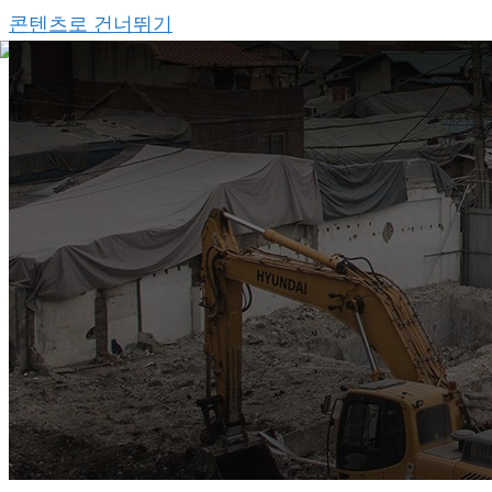
콘텐츠로 건너뛰기
회사소개
메뉴 토글
주요업무
중고철자재 / 중고판넬
건축시공
메뉴 토글