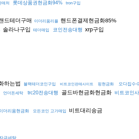
롯데상품권현금화94%
l판매처
tron구입
랜드테더구매
핸드폰결제현금화85%
이더리움리플
솔라나구입
xrp구입
코인전송대행
테더매입
%
화하는법
오다집수
블랙테더코인구입
핑현금화
비트코인판매사이트
골드바현금화현금화
trc20전송대행
비트코인
언더돈세탁
비트대리송금
이더리움현금화
모든코인 고가매입
자금세탁