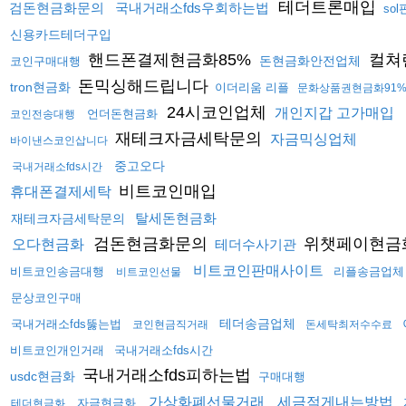
테더트론매입
검돈현금화문의
국내거래소fds우회하는법
so
신용카드테더구입
핸드폰결제현금화85%
컬쳐
돈현금화안전업체
코인구매대행
돈믹싱해드립니다
tron현금화
이더리움 리플
문화상품권현금화91
24시코인업체
개인지갑 고가매입
언더돈현금화
코인전송대행
재테크자금세탁문의
자금믹싱업체
바이낸스코인삽니다
중고오다
국내거래소fds시간
비트코인매입
휴대폰결제세탁
탈세돈현금화
재테크자금세탁문의
검돈현금화문의
위챗페이현금
오다현금화
테더수사기관
비트코인판매사이트
비트코인송금대행
리플송금업체
비트코인선물
문상코인구매
테더송금업체
국내거래소fds뚫는법
코인현금직거래
돈세탁최저수수료
비트코인개인거래
국내거래소fds시간
국내거래소fds피하는법
usdc현금화
구매대행
가상화폐선물거래
세금적게내는방법
자금현금화
테더현금화