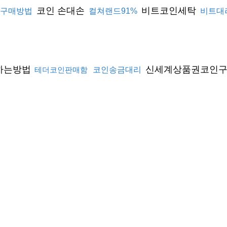
코인 손대손
비트코인세탁
구매방법
컬쳐랜드91%
비트대
하는방법
신세계상품권코인
테더코인판매함
코인송금대리