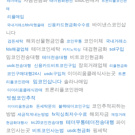
태더원화환전
테더매입
트론리플코인판
매
리플매입
바이낸스코인삽
신용카드현금화수수료
국내거래소fds막혔을때
니다
해외선물현금인출
코인이체
국내거래소
검돈세탁
코인무통
테더코인세탁
대검현금화
sol구입
fds해결업체
카지노믹싱
밈코인전송대행
비트코인현금화
테더전송대행
장외거래업체
신용카드비트코인구입
usdc전송대행
리플현금화
이더리움클레식사는곳
코인구매대행24시
usdc구입처
트론
솔라나매입
밈코인삽니다
리플코인판매
트론리플코인판매
이더리움클레식판매
빗썸코인추적
코인추적피하는
돈세탁문의
블랙테더코인구입
이더리움현금화
방법
해외자금
fx믹싱최저수수료
세금적게내는방법
재정거래
파이
테더무통테더전송대행
trc20코인전송대행
현금화대행사
코인사는곳
핑세탁
비트코인사는법
usdc현금화