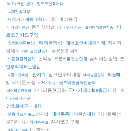
테더코인판매
알트코인퀵거래
trc20전송대행
테더대리송금
재정거래세탁대행사
돈믹싱방법
비
테더수사기관
테더코인송금
블랙테더코인전송
트코인카드구입
정치자
빗썸fds푸는법
테더돈믹싱
테더코인비대면거래
금세탁
금은돈현금화
테더코인현금화
돈믹싱
탈세하는방법
코
자금현금화업체
트론리플전송업체
인추적피하는방법
밈코인구매대행
환치기
리플매
리플코인매입
테더송금업체
테더돈믹싱
입
골드바현금화현금화
trc20사는법
이더리움현금화
국내거래소fds출금시간
이
이더리움현금화
더리움파는곳
암호화폐구매대행
가상화폐선
테더무통테더전송대행
신용카드비트코인구입
물거래
24시코인구매
테더최저수수료
btc파는곳
리플코인구매