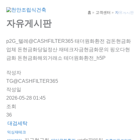
콘
텐
홈
고객센터
자유게시판
Main
츠
자유게시판
Men
로
건
p2G_텔레@CASHFILTER365 태더원화환전 검돈현금화
너
업체 돈현금화당일정산 재테크자금현금화문의 핑오다현
뛰
금화 돈현금화해외거래소 테더원화환전_h5P
기
작성자
TG@CASHFILTER365
작성일
2026-05-28 01:45
조회
36
대검세탁
믹싱재테크
자금현금화
usdc판매처