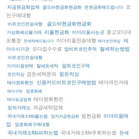
코
자금현금화업체
골드바현금화현금화
돈현금화해드립니다
인구매대행
골드바현금화현금화
비트코인전송대행
중고오다대
리플현금화
이더리움사는곳
가상화폐선물거래
포통장
이더리움전송대행
테
돈세탁해드립니다
테더코인매입
오다집수수료
더수사기관
업비트코인추적
탈세하는방법
비트코인전송대행
알트코인구매
이더리움판매
탈세돈세탁
검돈세탁문의
핑돈믹싱
코인믹싱
테더개인거래
신용카드비트코인구매방법
태더원화환전
암호화폐
테더구매
테더원화환전
테더송금업체
자금세탁업체
장외거래소
핑현금화
이더리움매
국내거래소fds뚫는법
정치자금현금화
입
암호화폐구매대행
국내거래소fds우회하는법
국내거래소fds피하는법
돈세