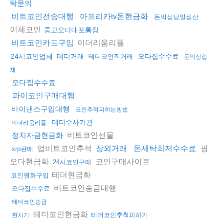
탁문의
비트코인전송대행
아프리카tv돈현금화
돈믹싱당일정산
이체코인
중고오다대포통장
이더리움리플
비트코인카드구입
24시코인업체
테더거래
오다집수수료
테더코인직거래
돈믹싱업
체
오다집수수료
파이코인구매대행
바이낸스구입대행
코인추적피하는방법
테더수사기관
이더리움리플
비트코인선물
정치자금현금화
업비트코인추적
핑
장외거래
돈세탁최저수수료
xrp판매
오다현금화
코인구매사이트
24시코인구매
테더현금화
코인원화구입
비트코인송금대행
오다집수수료
테더코인송금
테더코인현금화
테더코인추척피하기
환치기