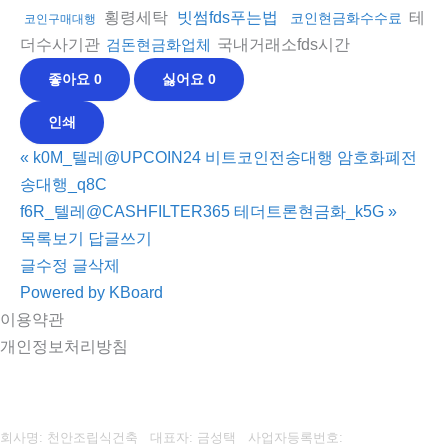
횡령세탁
테
빗썸fds푸는법
코인현금화수수료
코인구매대행
더수사기관
국내거래소fds시간
검돈현금화업체
좋아요
0
싫어요
0
인쇄
«
k0M_텔레@UPCOIN24 비트코인전송대행 암호화폐전
송대행_q8C
f6R_텔레@CASHFILTER365 테더트론현금화_k5G
»
목록보기
답글쓰기
글수정
글삭제
Powered by KBoard
이용약관
개인정보처리방침
회사명: 천안조립식건축 대표자: 금성택
사업자등록번호: