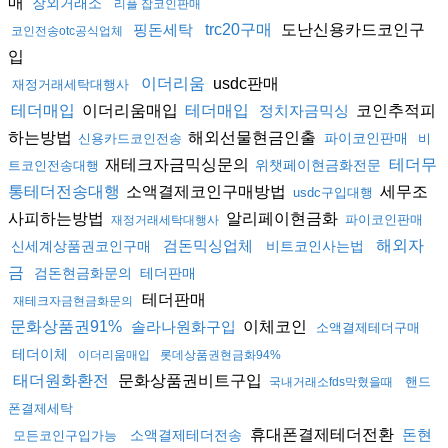
매
장외거래소
리플 잡코인판매
도난신용카드코인구
핑돈세탁
trc20구매
코인전송otc공식업체
입
usdc판매
이더리움
재정거래세탁대행사
이더리움매입
코인추적피
테더매입
테더매입
정치자금믹싱
하는방법
해외선물현금인출
파이코인판매
신용카드코인전송
비
재테크자금믹싱문의
테더무
위챗페이현금화전문
트코인전송대행
소액결제코인구매방법
세무조
통테더전송대행
usdc구입대행
사피하는방법
알리페이현금화
파이코인판매
재정거래세탁대행사
검돈믹싱업체
해외자
신세계상품권코인구매
비트코인사는법
금
검돈현금화문의
테더판매
테더판매
재테크자금현금화문의
이체코인
문화상품권91%
솔라나원화구입
소액결제테더구매
테더이체
이더리움매입
롯데상품권현금화94%
문화상품권비트구입
태더원화환전
핸드
국내거래소fds막혔을때
폰결제세탁
휴대폰결제테더전환
돈현
소액결제테더전송
모든코인구입가능