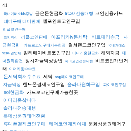
41
금은돈현금화
코인신용카드
trc20 전송대행
국내거래소fds증빙
엘포인트코인구입
테더구매 테더판매
리플코인판매
리플코인판매
아프리카tv돈세탁
비트대리송금
자
코인믹싱
컬쳐랜드코인구입
금현금화
카드로코인구매가능한곳
국내거래소
알리페이비트코인구입
해외자금
태
이더리움현금화
fds해결업체
정치자금믹싱방법
비트코인개인거
더원화환전
파이코인전송대행
래
이더리움수수료
세탁
돈세탁최저수수료
ssg페이코인구매
핸드폰결제코인구입
자금믹싱
솔라나원화구입
파이코인구입
카드로코인구매가능한곳
sol현금화
이더리움삽니다
솔라나전송대행
롯데상품권테더전환
문화상품권테더구
휴대폰결제코인구매
테더코인계좌이체