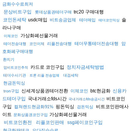
금화수수료최저
trc20 구매대행
문상비트구입
롯데상품권테더구매
usdc매입
솔
코인돈세탁
비트송금업체
테더매입
테더코인믹싱
라나구매
가상화폐선물거래
이체코인
테더무통테더전송대행
암
리플전송대행
테더전송대행
코인이체
호화폐구매대행
환치기
카드로 코인구입
정치자금세탁방법
업비트코인추적
테더수사기관
대검세탁
트론 리플 전송업체
현금돈믹싱
신세계상품권테더전환
btc현금화
이체코인
신용카
tron구입
국내거래소fds시간
비트코인
드테더구입
국내거래소fds송금시간
구입
핑돈믹싱
비트코인판매사
컬쳐랜드현금화91%
검돈믹싱
이트
가상화폐선물거래
문화상품권코인구입
비트코인환전
리플코인판매
ssg페이코인구입
현금화재테크
오다집수수료