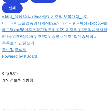
인쇄
«
k6U_텔레@sta79m차량위치추적 보복대행_t9C
미국대학교졸업증명서제작㎪토익대리시험⭐톡상담xbc55-텔
레그램xbc58이혼조정판결문위조#면허증위조#토익대리시험
#민증위조#성적표위조#학위증명서위조#학위증제작
»
목록보기
답글쓰기
글수정
글삭제
Powered by KBoard
이용약관
개인정보처리방침