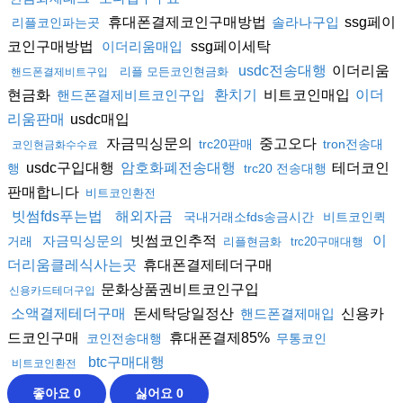
휴대폰결제코인구매방법
ssg페이
솔라나구입
리플코인파는곳
코인구매방법
ssg페이세탁
이더리움매입
이더리움
usdc전송대행
리플 모든코인현금화
핸드폰결제비트구입
현금화
비트코인매입
핸드폰결제비트코인구입
환치기
이더
usdc매입
리움판매
자금믹싱문의
중고오다
trc20판매
tron전송대
코인현금화수수료
usdc구입대행
테더코인
암호화폐전송대행
행
trc20 전송대행
판매합니다
비트코인환전
빗썸fds푸는법
해외자금
국내거래소fds송금시간
비트코인퀵
빗썸코인추적
자금믹싱문의
이
거래
리플현금화
trc20구매대행
휴대폰결제테더구매
더리움클레식사는곳
문화상품권비트코인구입
신용카드테더구입
돈세탁당일정산
신용카
소액결제테더구매
핸드폰결제매입
드코인구매
휴대폰결제85%
코인전송대행
무통코인
btc구매대행
비트코인환전
좋아요
0
싫어요
0