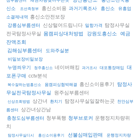
심부름센터
흥신소비용
신소
과거기록조사
흥신소
유흥업
조선족청부
흥신소안전보장
소결제내역
신상털어드립니다
탐정사무실
강릉심부름센터
밀항가격
전국탐정사무실
몸캠피싱대처방법
강원도흥신소
예금
잔액조회
김해심부름센터
도와주실분
비밀보장비밀보장
네이버해킹
누명씌우기
대
대포통장매입
청주흥신소
과거조사
cctv분석
포폰구매
흥신소이용후기
탐정사
몸캠피싱협박해결
복수잘하는법흥신소
원주심부름센터
무실전국탐정사무실
상간녀
탐정사무실일잘하는곳
환치기
천안심부
신상조회방법
상간녀상간남
름센터
청부폭행
운행정지차량위
충청도심부름센터
청부브로커
치
선불심매입판매
운행정지차량
탐정사무실디시
흥신소이용후기