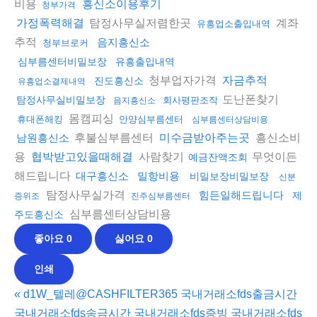
비용
흥신소이용후기
청부가격
탐정사무실저렴한곳
계좌
가정폭력해결
유흥업소출입내역
추적
음지흥신소
청부브로커
심부름센터비밀보장
유흥출입내역
청부업자가격
자금추적
진도흥신소
유흥업소결제내역
도난폰찾기
탐정사무실비밀보장
회사평판조작
음지흥신소
몸캠피싱
휴대폰해킹
안양심부름센터
심부름센터상담비용
후불심부름센터
흥신소비
남원흥신소
미수금받아주는곳
용
사람찾기
무엇이든
협박받고있을때해결
예금잔액조회
해드립니다
대구흥신소
밀항비용
비밀보장비밀보장
신분
탐정사무실가격
힘든일해드립니다
제
증위조
진주심부름센터
심부름센터상담비용
주도흥신소
좋아요
0
싫어요
0
인쇄
«
d1W_텔레@CASHFILTER365 국내거래소fds출금시간
국내거래소fds송금시간 국내거래소fds증빙 국내거래소fds