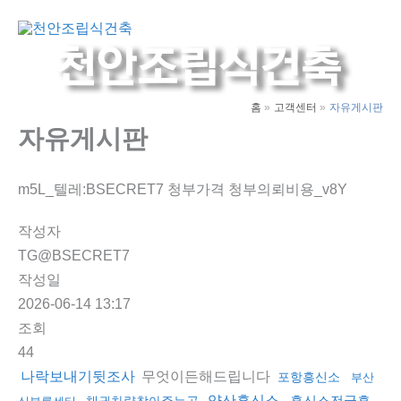
콘
텐
Main
츠
Men
로
건
홈
고객센터
자유게시판
너
자유게시판
뛰
기
m5L_텔레:BSECRET7 청부가격 청부의뢰비용_v8Y
작성자
TG@BSECRET7
작성일
2026-06-14 13:17
조회
44
무엇이든해드립니다
나락보내기뒷조사
포항흥신소
부산
양산흥신소
흥신소전국흥
채권차량찾아주는곳