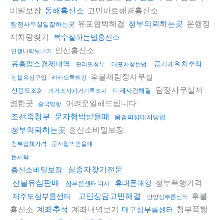
비밀보장
고민바로해결흥신소
동해흥신소
유포협박해결
운행정
청부의뢰하는곳
탐정사무실일잘하는곳
지차량찾기
복수잘하는법흥신소
안산흥신소
인생나락보내기
유흥업소결제내역
공기계위치추적
핀리핀청부
대포차찾는법
후불제탐정사무실
선불유심구입
카카오톡해킹
탐정사무실저
신용도조회
미제사건해결
과거조사과거기록조사
렴한곳
어려운일해드립니다
중국밀항
조선족청부
문자협박받을때
몸캠피싱대처방법
흥신소비밀보장
청부의뢰하는곳
청부업체가격
문자협박받을때
돈세탁
흥신소비밀보장
실종자찾기전문
청부폭행가격
선불유심판매
휴대폰해킹
심부름센터디시
후불
제주도심부름센터
고민상담고민해결
안양심부름센터
흥신소
계좌내역보기
청부폭행
계좌추적
대구심부름센터