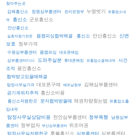
찾아주는곳
누명벗기
김해흥신소
창원심부름센터
핀리핀청부
유흥업소내
군포흥신소
흥신소
역
안산흥신소
안산흥신소
몸캠피싱협박해결
흥신소
신변
실종자찾기전문
청부가격
보호
수원심부름센터
몸캠피싱
대포폰매입
도와주실분
사건
심부름센터디시
휴대폰해킹
유흥업소결제내역
용인흥신소
조작
협박받고있을때해결
대포폰구매
김해심부름센터
탐정사무실가격
배트남청부
흥신소비용
공기계위치추적
채권차량찾는법
문자협박받을때
흥신소저렴한곳
유흥업소출
입내역
천안심부름센터
탐정사무실상담비용
청부폭행
남원심부
청부업자
위조여권
름센터
부산심부름센터
후불흥신소
심부름센터
탐정사무실저렴한곳
심부름센터