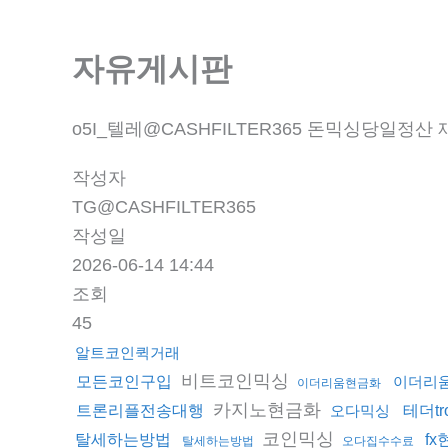
자유게시판
o5I_텔레@CASHFILTER365 돈믹싱당
작성자
TG@CASHFILTER365
작성일
2026-06-14 14:44
조회
45
알트코인퀵거래
비트코인믹싱
모든코인구입
이더리
이더리움현금화
카지노현금화
트론리플전송대행
오다믹싱
테더t
코인믹싱
탈세하는방법
f
탈세하는방법
오다집수수료