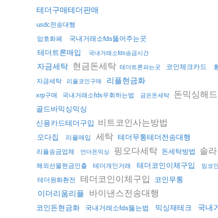
테더구매테더판매
usdc전송대행
국내거래소fds뚫어주는곳
암호화폐
테더트론매입
국내거래소fds송금시간
현금돈세탁
자금세탁
코인체크카드
테더트론파는곳
리플현금화
자금세탁
리플코인구매
돈믹싱해드
xrp구매
국내거래소fds우회하는법
금은돈세탁
골드바믹싱믹싱
비트코인사는방법
신용카드테더구입
세탁
오다집
테더무통테더전송대행
리플매입
핑오다세탁
솔라
돈세탁방법
리플송금업체
언더돈믹싱
테더코인이체구입
해외선물현금인출
테더개인거래
밈코
테더코인이체구입
코인무통
테더원화환전
바이낸스전송대행
이더리움리플
코인돈현금화
믹싱재테크
국내거
국내거래소fds뚫는법