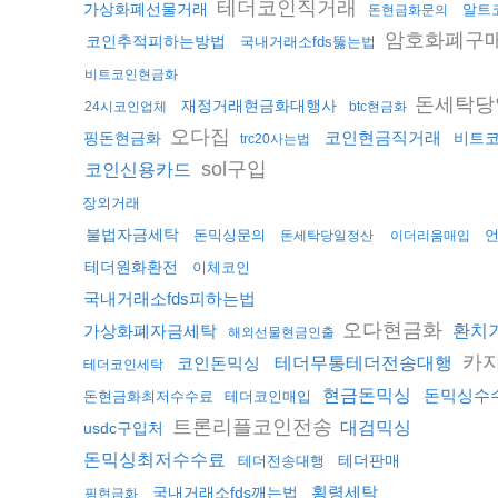
테더코인직거래
가상화폐선물거래
알트
돈현금화문의
암호화폐구
코인추적피하는방법
국내거래소fds뚫는법
비트코인현금화
돈세탁당
재정거래현금화대행사
24시코인업체
btc현금화
오다집
코인현금직거래
핑돈현금화
비트
trc20사는법
sol구입
코인신용카드
장외거래
불법자금세탁
돈믹싱문의
돈세탁당일정산
이더리움매입
테더원화환전
이체코인
국내거래소fds피하는법
오다현금화
가상화폐자금세탁
환치
해외선물현금인출
카
코인돈믹싱
테더무통테더전송대행
테더코인세탁
현금돈믹싱
돈믹싱수
돈현금화최저수수료
테더코인매입
트론리플코인전송
대검믹싱
usdc구입처
돈믹싱최저수수료
테더판매
테더전송대행
횡령세탁
국내거래소fds깨는법
핑현금화