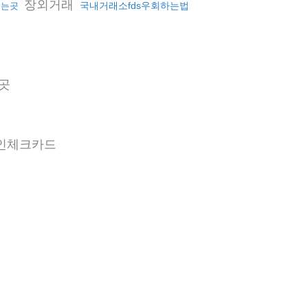
장외거래
국내거래소fds우회하는법
주는곳
곳
인체크카드