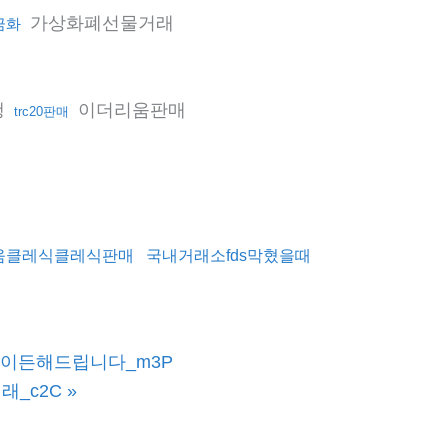
가상화폐선물거래
금화
행
이더리움판매
trc20판매
움클레식클레식판매
국내거래소fds막혔을때
무엇이든해드립니다_m3P
래_c2C
»