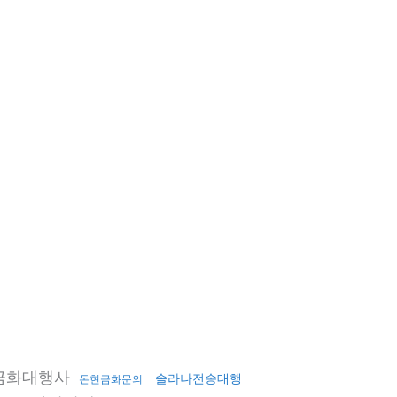
금화대행사
솔라나전송대행
돈현금화문의