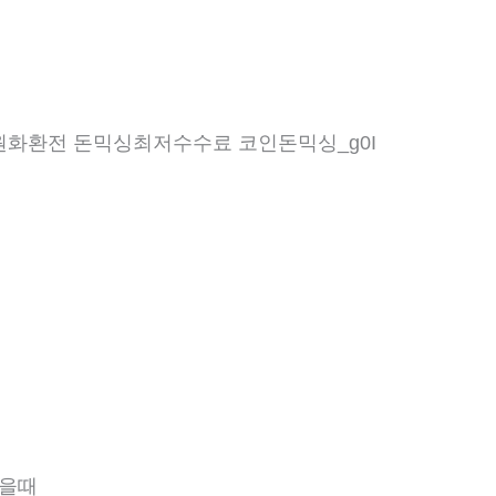
더원화환전 돈믹싱최저수수료 코인돈믹싱_g0I
혔을때