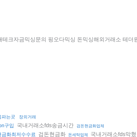
일정산 재테크자금믹싱문의 핑오다믹싱 돈믹싱해외거래소 테
움파는곳
장외거래
국내거래소fds송금시간
ron구입
검돈현금화업체
검돈현금화
국내거래소fds막
x현금화최저수수료
돈세탁업체