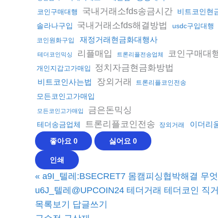
국내거래소fds송금시간
비트코인현
코인구매대행
국내거래소fds해결방법
솔라나구입
usdc구입대행
재정거래현금화대행사
코인원화구입
리플매입
코인구매대
테더코인믹싱
트론리플전송업체
정치자금현금화방법
개인지갑고가매입
장외거래
비트코인사는법
트론리플코인전송
모든코인고가매입
금은돈믹싱
모든코인고가매입
트론리플코인전송
테더송금업체
이더리
장외거래
좋아요
0
싫어요
0
인쇄
«
a9I_텔레:BSECRET7 몸캠피싱협박해결 
u6J_텔레@UPCOIN24 테더거래 테더코인 직거
목록보기
답글쓰기