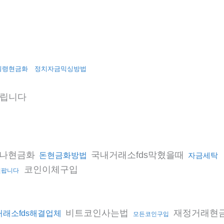
횡령현금화
정치자금믹싱방법
립니다
나현금화
국내거래소fds막혔을때
돈현금화방법
자금세탁
코인이체구입
인팝니다
비트코인사는법
재정거래현
래소fds해결업체
모든코인구입