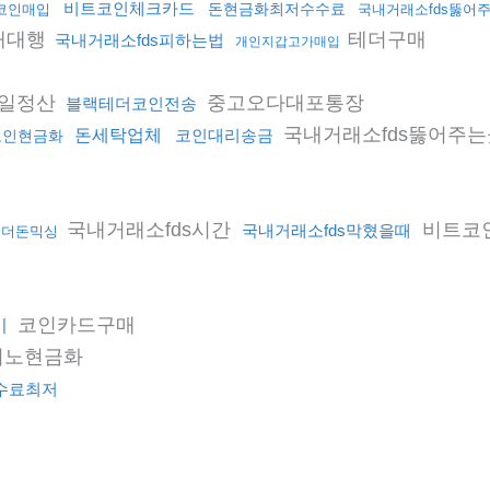
비트코인체크카드
돈현금화최저수수료
코인매입
국내거래소fds뚫어
매대행
테더구매
국내거래소fds피하는법
개인지갑고가매입
일정산
중고오다대포통장
블랙테더코인전송
국내거래소fds뚫어주는
돈세탁업체
코인대리송금
코인현금화
국내거래소fds시간
비트코
국내거래소fds막혔을때
언더돈믹싱
코인카드구매
기
지노현금화
수료최저