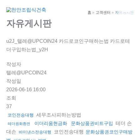
콘
텐
홈
고객센터
자유게시판
Main
츠
자유게시판
Men
로
건
u2J_텔레@UPCOIN24 카드로코인구매하는법 카드로테
너
더구입하는법_y2H
뛰
기
작성자
텔레@UPCOIN24
작성일
2026-06-16 16:00
조회
37
세무조사피하는방법
코인전송대행
테더 손
이더리움현금화
문화상품권비트구입
테더원화환전
대손
코인전송대행
문화상품권코인구매방
바이낸스전송대행