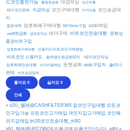
대검믹싱
드코인충전가능
횡령현금화
코인무통
코인구매대행
코인송금대
자금믹싱
테더코인판매
이더리움
리
암호화폐구매대행
usdc매입
테더tron구입
핑돈세탁
테더구매
비트코인전송대행
문화상
usdt현금화
금은돈믹싱
품권비트구입
신용카드비트코인구매방법
암호화폐구매대행
비트코인 신용카드
테더코인믹싱
컬쳐랜드현금화91%
돈현금화
usdc구입처
솔라나
암호화폐전송대행
이더리움매입
판매
비트송금업체
좋아요
0
싫어요
0
인쇄
«
v2U_텔레@CASHFILTER365 잡코인구입대행 모든코
인구입가능 모든코인고가매입 개인지갑고가매입 코인해
외지갑매입 trc20코인전송대행_m3G
x8J_텔레@UPCOIN24 리플구매 리플코인삽니다_a4H
»