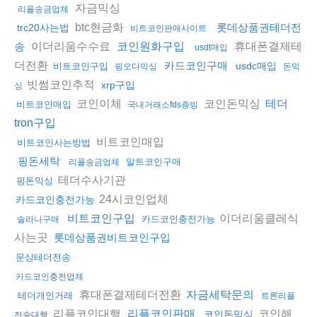
자금믹싱
리플송금업체
btc현금화
롯데상품권테더전
trc20사는법
비트코인판매사이트
이더리움수수료
휴대폰결제테
송
코인원화구입
usdt매입
더전환
카드코인구매
usdc매입
비트코인구입
핑오다믹싱
돈믹
빗썸코인추적
xrp구입
싱
코인이체
코인돈믹싱
테더
비트코인매입
국내거래소fds증빙
tron구입
비트코인매입
비트코인사는방법
핑돈세탁
알트코인구매
리플송금업체
테더수사기관
핑돈믹싱
24시코인업체
카드코인충전가능
이더리움클레식
비트코인구입
카드코인충전가능
솔라나구매
사는곳
롯데상품권비트코인구입
문상테더전송
카드코인충전업체
휴대폰결제테더전환
자금세탁문의
테더개인거래
트론리플
리플코인대행
코인해
리플코인판매
코인돈믹싱
전송대행