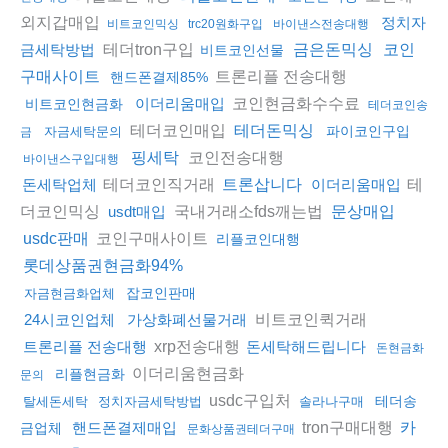
외지갑매입
정치자
비트코인믹싱
trc20원화구입
바이낸스전송대행
테더tron구입
금세탁방법
금은돈믹싱
코인
비트코인선물
트론리플 전송대행
구매사이트
핸드폰결제85%
코인현금화수수료
이더리움매입
비트코인현금화
테더코인송
테더코인매입
테더돈믹싱
파이코인구입
자금세탁문의
금
코인전송대행
핑세탁
바이낸스구입대행
테더코인직거래
테
돈세탁업체
트론삽니다
이더리움매입
더코인믹싱
국내거래소fds깨는법
usdt매입
문상매입
코인구매사이트
usdc판매
리플코인대행
롯데상품권현금화94%
잡코인판매
자금현금화업체
비트코인퀵거래
24시코인업체
가상화폐선물거래
xrp전송대행
트론리플 전송대행
돈세탁해드립니다
돈현금화
이더리움현금화
리플현금화
문의
usdc구입처
테더송
탈세돈세탁
정치자금세탁방법
솔라나구매
tron구매대행
핸드폰결제매입
카
금업체
문화상품권테더구매