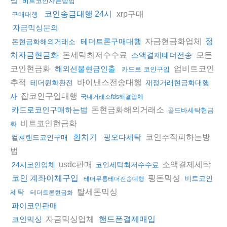
법
비트코인사는방법
xrp구매
코인송금대행 24시
구매대행
자금믹싱문의
자금현금화업체
테더트론구매대행
정
돈현금화해외거래소
돈세탁최저수수료
모든
치자금현금화
소액결제테더전송
코인현금화
업비트코인
해외선물현금인출
카드로 코인구입
추적
바이낸스전송대행
테더원화환전
재정거래현금화대행
잡코인구입대행
사
국내거래소fds해결업체
돈현금화해외거래소
카드로코인구매하는법
골드바세탁현금
비트코인현금화
화
코인추적피하는방
환치기
핑오다세탁
컬쳐랜드코인구매
법
usdc판매
소액결제세탁
24시코인업체
코인세탁최저수수료
핑돈믹싱
코인 계좌이체구입
비트코인
테더무통테더전송대행
탈세돈믹싱
세탁
테더트론현금화
파이코인판매
자금믹싱업체
코인믹싱
핸드폰결제매입