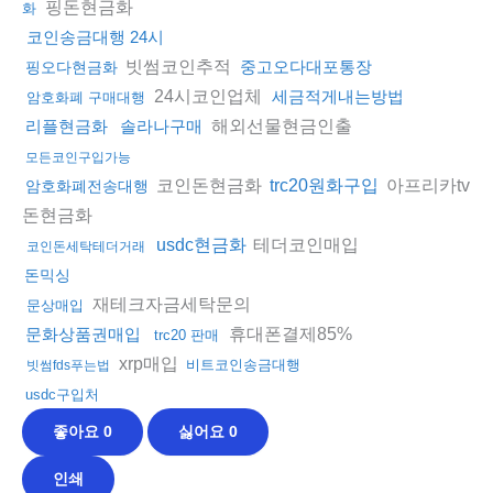
핑돈현금화
화
코인송금대행 24시
빗썸코인추적
중고오다대포통장
핑오다현금화
24시코인업체
세금적게내는방법
암호화폐 구매대행
해외선물현금인출
리플현금화
솔라나구매
모든코인구입가능
코인돈현금화
아프리카tv
trc20원화구입
암호화폐전송대행
돈현금화
테더코인매입
usdc현금화
코인돈세탁테더거래
돈믹싱
재테크자금세탁문의
문상매입
휴대폰결제85%
문화상품권매입
trc20 판매
xrp매입
비트코인송금대행
빗썸fds푸는법
usdc구입처
좋아요
0
싫어요
0
인쇄