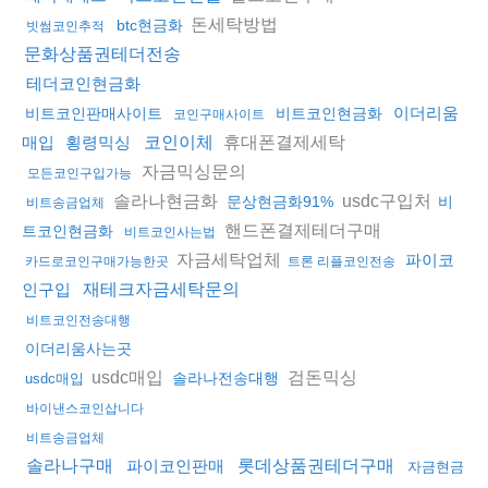
돈세탁방법
btc현금화
빗썸코인추적
문화상품권테더전송
테더코인현금화
이더리움
비트코인판매사이트
비트코인현금화
코인구매사이트
휴대폰결제세탁
매입
횡령믹싱
코인이체
자금믹싱문의
모든코인구입가능
솔라나현금화
usdc구입처
문상현금화91%
비
비트송금업체
핸드폰결제테더구매
트코인현금화
비트코인사는법
자금세탁업체
파이코
카드로코인구매가능한곳
트론 리플코인전송
인구입
재테크자금세탁문의
비트코인전송대행
이더리움사는곳
usdc매입
검돈믹싱
솔라나전송대행
usdc매입
바이낸스코인삽니다
비트송금업체
솔라나구매
파이코인판매
롯데상품권테더구매
자금현금