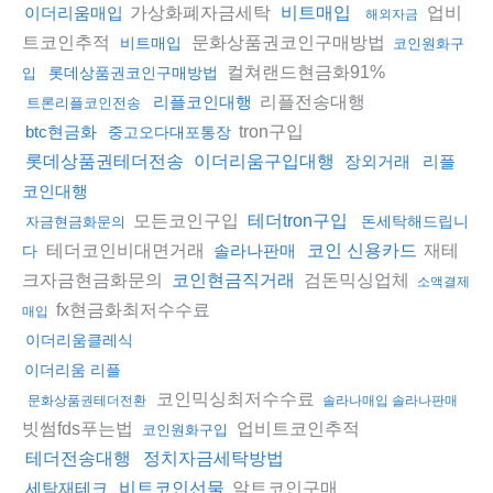
가상화폐자금세탁
업비
이더리움매입
비트매입
해외자금
트코인추적
문화상품권코인구매방법
비트매입
코인원화구
컬쳐랜드현금화91%
롯데상품권코인구매방법
입
리플전송대행
리플코인대행
트론리플코인전송
tron구입
btc현금화
중고오다대포통장
롯데상품권테더전송
이더리움구입대행
장외거래
리플
코인대행
모든코인구입
테더tron구입
돈세탁해드립니
자금현금화문의
테더코인비대면거래
재테
솔라나판매
코인 신용카드
다
크자금현금화문의
검돈믹싱업체
코인현금직거래
소액결제
fx현금화최저수수료
매입
이더리움클레식
이더리움 리플
코인믹싱최저수수료
문화상품권테더전환
솔라나매입 솔라나판매
빗썸fds푸는법
업비트코인추적
코인원화구입
테더전송대행
정치자금세탁방법
알트코인구매
세탁재테크
비트코인선물