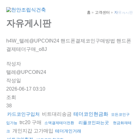
콘
텐
홈
고객센터
자유게시판
Main
츠
자유게시판
Men
로
건
h4W_텔레@UPCOIN24 핸드폰결제코인구매방법 핸드폰
너
결제테더구매_o8J
뛰
기
작성자
텔레@UPCOIN24
작성일
2026-06-17 03:10
조회
38
비트대리송금
카드코인구입처
테더코인현금화
모든코인구
trc20 구매
리플코인파는곳
입가능
소액결제테더전환
현금화재테
개인지갑 고가매입
테더개인거래
크