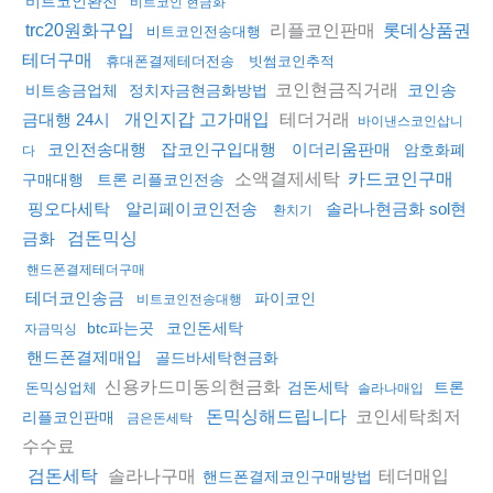
비트코인환전
비트코인 현금화
리플코인판매
trc20원화구입
롯데상품권
비트코인전송대행
테더구매
휴대폰결제테더전송
빗썸코인추적
코인현금직거래
코인송
비트송금업체
정치자금현금화방법
테더거래
금대행 24시
개인지갑 고가매입
바이낸스코인삽니
코인전송대행
잡코인구입대행
이더리움판매
암호화폐
다
소액결제세탁
카드코인구매
구매대행
트론 리플코인전송
핑오다세탁
알리페이코인전송
솔라나현금화 sol현
환치기
금화
검돈믹싱
핸드폰결제테더구매
테더코인송금
파이코인
비트코인전송대행
btc파는곳
코인돈세탁
자금믹싱
핸드폰결제매입
골드바세탁현금화
신용카드미동의현금화
검돈세탁
트론
돈믹싱업체
솔라나매입
코인세탁최저
돈믹싱해드립니다
리플코인판매
금은돈세탁
수수료
솔라나구매
테더매입
검돈세탁
핸드폰결제코인구매방법