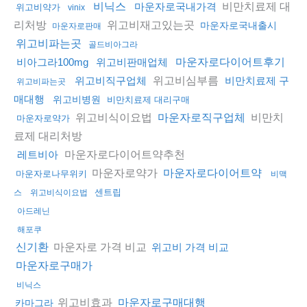
비만치료제 대
비닉스
마운자로국내가격
위고비약가
vinix
리처방
위고비재고있는곳
마운자로국내출시
마운자로판매
위고비파는곳
골드비아그라
비아그라100mg
위고비판매업체
마운자로다이어트후기
위고비심부름
위고비직구업체
비만치료제 구
위고비파는곳
매대행
위고비병원
비만치료제 대리구매
위고비식이요법
비만치
마운자로직구업체
마운자로약가
료제 대리처방
마운자로다이어트약추천
레트비아
마운자로약가
마운자로다이어트약
마운자로나무위키
비맥
센트립
스
위고비식이요법
아드레닌
해포쿠
마운자로 가격 비교
신기환
위고비 가격 비교
마운자로구매가
비닉스
위고비효과
마운자로구매대행
카마그라