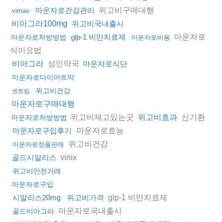
위고비구매대행
마운자로건강관리
vimax
비아그라100mg
위고비국내출시
마운자로
glp-1 비만치료제
마운자로처방방법
마운자로비용
식이요법
성인약국
비아그라
마운자로식단
마운자로다이어트약
위고비건강
센트립
마운자로구매대행
위고비재고있는곳
신기환
위고비효과
마운자로처방방법
마운자로효능
마운자로구입후기
위고비건강
마운자로정품판매
vinix
골드시알리스
위고비안전거래
마운자로구입
glp-1 비만치료제
시알리스20mg
위고비가격
마운자로국내출시
골드비아그라