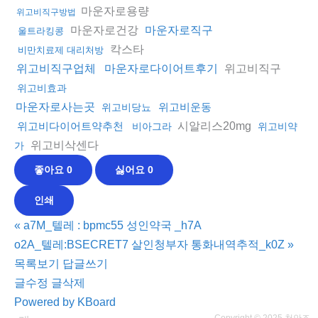
마운자로용량
위고비직구방법
마운자로건강
마운자로직구
울트라킹콩
칵스타
비만치료제 대리처방
위고비직구
위고비직구업체
마운자로다이어트후기
위고비효과
마운자로사는곳
위고비운동
위고비당뇨
시알리스20mg
위고비다이어트약추천
비아그라
위고비약
위고비삭센다
가
좋아요
0
싫어요
0
인쇄
«
a7M_텔레 : bpmc55 성인약국 _h7A
o2A_텔레:BSECRET7 살인청부자 통화내역추적_k0Z
»
목록보기
답글쓰기
글수정
글삭제
Powered by KBoard