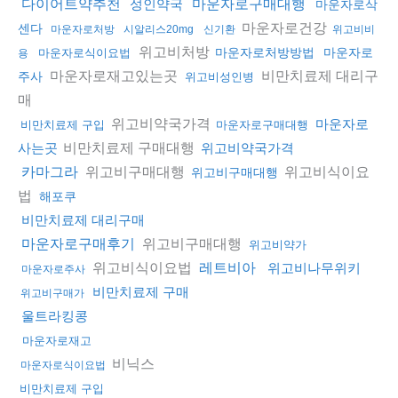
다이어트약추천
성인약국
마운자로구매대행
마운자로삭
마운자로건강
센다
마운자로처방
시알리스20mg
신기환
위고비비
위고비처방
마운자로처방방법
마운자로
마운자로식이요법
용
마운자로재고있는곳
비만치료제 대리구
주사
위고비성인병
매
위고비약국가격
마운자로
비만치료제 구입
마운자로구매대행
비만치료제 구매대행
사는곳
위고비약국가격
위고비구매대행
위고비식이요
카마그라
위고비구매대행
법
해포쿠
비만치료제 대리구매
위고비구매대행
마운자로구매후기
위고비약가
위고비식이요법
레트비아
위고비나무위키
마운자로주사
비만치료제 구매
위고비구매가
울트라킹콩
마운자로재고
비닉스
마운자로식이요법
비만치료제 구입