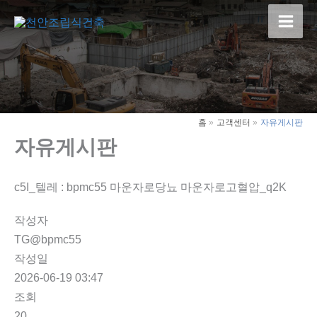
콘
텐
Main
츠
Men
로
건
너
뛰
홈
고객센터
자유게시판
기
자유게시판
c5I_텔레 : bpmc55 마운자로당뇨 마운자로고혈압_q2K
작성자
TG@bpmc55
작성일
2026-06-19 03:47
조회
20