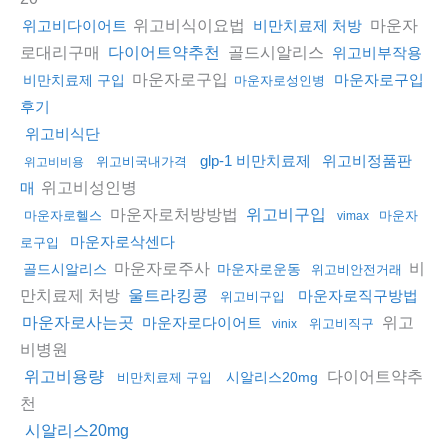
위고비식이요법
마운자
위고비다이어트
비만치료제 처방
로대리구매
골드시알리스
다이어트약추천
위고비부작용
마운자로구입
마운자로구입
비만치료제 구입
마운자로성인병
후기
위고비식단
glp-1 비만치료제
위고비정품판
위고비국내가격
위고비비용
위고비성인병
매
마운자로처방방법
위고비구입
마운자로헬스
마운자
vimax
마운자로삭센다
로구입
마운자로주사
비
골드시알리스
마운자로운동
위고비안전거래
만치료제 처방
울트라킹콩
마운자로직구방법
위고비구입
위고
마운자로사는곳
마운자로다이어트
위고비직구
vinix
비병원
다이어트약추
위고비용량
시알리스20mg
비만치료제 구입
천
시알리스20mg