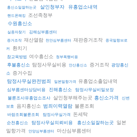
살인청부자
유흥업소내역
흥신소일잘하는곳
조선족청부
핸드폰해킹
수원흥신소
김해심부름센터
실종자찾기
재산열람
재판증거조작
증거조작
천안심부름센터
중국밀항브로
환치기
커
여수흥신소
참교육방법
청부폭행비용
탐정사무실비용
증거조작
후불흥신소
광양흥신
안산흥신소
증거수집
소
유흥업소출입내역
탐정사무실완전범죄
일본밀항가격
진해흥신소
심부름센터상담비용
탐정사무실비밀보장
살인청부해주는곳
흥신소가격
불륜조사유흥업소조사
신변
음지흥신소
불륜조회
범죄이력열람
보호
돈세탁
바람조회불륜조회
탐정사무실가격
일본
탐정사무실의뢰비용
흥신소일잘하는곳
순천흥신소
밀항가격
마산심부름센터
안양심부름센터