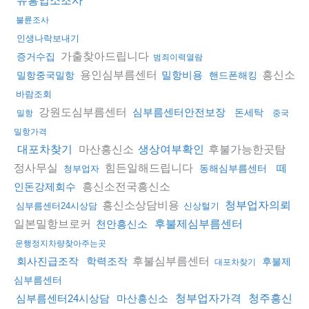
유흥업소조사
불륜조사
인생나락보내기
가출찾아드립니다
증거수집
범죄이력열람
용인심부름센터
흥신소
밀항비용
밀항중국밀항
핸드폰해킹
바람조회
강원도심부름센터
심부름센터안전보장
돈세탁
밀항
중국
밀항가격
마산흥신소
후불가능한곳탐
대포차찾기
생상여부확인
정사무실
힘든일해드립니다
떼
동해심부름센터
청부업자
흥신소전국흥신소
인돈강제회수
흥신소상담비용
청부업자의뢰
심부름센터24시상담
신상털기
일본밀항브로커
천안흥신소
후불제심부름센터
운행정지차량찾아주는곳
후불심부름센터
회사진급조작
학력조작
후불제
대포차찾기
심부름센터
심부름센터24시상담
마산흥신소
청부업자가격
청주흥신