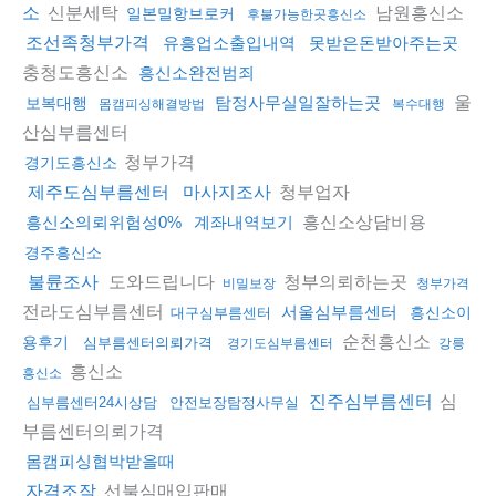
신분세탁
남원흥신소
소
일본밀항브로커
후불가능한곳흥신소
조선족청부가격
유흥업소출입내역
못받은돈받아주는곳
충청도흥신소
흥신소완전범죄
울
탐정사무실일잘하는곳
보복대행
몸캠피싱해결방법
복수대행
산심부름센터
청부가격
경기도흥신소
청부업자
제주도심부름센터
마사지조사
흥신소상담비용
흥신소의뢰위험성0%
계좌내역보기
경주흥신소
도와드립니다
청부의뢰하는곳
불륜조사
비밀보장
청부가격
전라도심부름센터
서울심부름센터
흥신소이
대구심부름센터
순천흥신소
용후기
심부름센터의뢰가격
경기도심부름센터
강릉
흥신소
흥신소
심
진주심부름센터
심부름센터24시상담
안전보장탐정사무실
부름센터의뢰가격
몸캠피싱협박받을때
선불심매입판매
자격조작