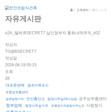
콘
텐
홈
고객센터
자유게시판
Main
츠
자유게시판
Men
로
건
o2A_텔레:BSECRET7 살인청부자 통화내역추적_k0Z
너
뛰
작성자
기
TG@BSECRET7
작성일
2026-06-19 05:15
조회
28
대포폰판매
범죄이력조사
포항심부름센터
공주심부름센터
안산흥신소
탐정사무실24시상담
일본밀항가격
사람찾기
청부업체
탐정사무실가격
운행정지차량찾아주는곳