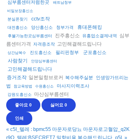
심부름센터저렴한곳
배트남청부
비밀보장흥신소
cctv조작
분실폰찾기
휴대폰해킹
양산흥신소
청부가격
대전흥신소
진주흥신소
심부
유흥업소결제내역
후불가능한곳심부름센터
름센터가격
고민해결해드립니다
자격증조작
필리핀청부
군포흥신소
진도흥신소
상간남복수
사람찾기
안양심부름센터
고민해결해드립니다
일본밀항브로커
증거조작
복수해주실분
인생망가뜨리는
법
마사지이력조사
참교육방법
수원흥신소
마산심부름센터
강원도흥신소
좋아요
0
싫어요
0
인쇄
«
c5I_텔레 : bpmc55 마운자로당뇨 마운자로고혈압_q2K
r9Q_텔레:BSECRET7 밀항비용 복수해드립니다_g5L
»