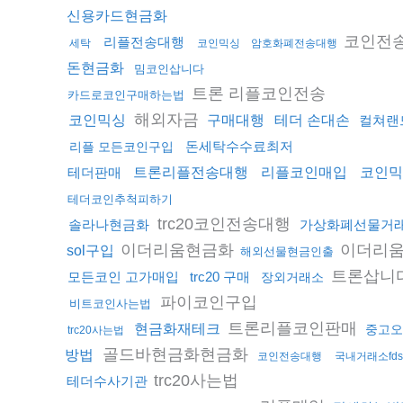
신용카드현금화
코인전
리플전송대행
세탁
코인믹싱
암호화폐전송대행
돈현금화
밈코인삽니다
트론 리플코인전송
카드로코인구매하는법
해외자금
코인믹싱
구매대행
테더 손대손
컬쳐랜
돈세탁수수료최저
리플 모든코인구입
테더판매
트론리플전송대행
리플코인매입
코인믹
테더코인추척피하기
trc20코인전송대행
솔라나현금화
가상화폐선물거
이더리움현금화
이더리움
sol구입
해외선물현금인출
트론삽니
모든코인 고가매입
trc20 구매
장외거래소
파이코인구입
비트코인사는법
트론리플코인판매
현금화재테크
중고오
trc20사는법
골드바현금화현금화
방법
코인전송대행
국내거래소fd
trc20사는법
테더수사기관