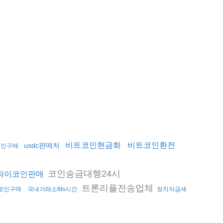
비트코인현금화
비트코인환전
usdc판매처
코인구매
코인송금대행24시
파이코인판매
트론리플전송업체
코인구매
국내거래소fds시간
정치자금세