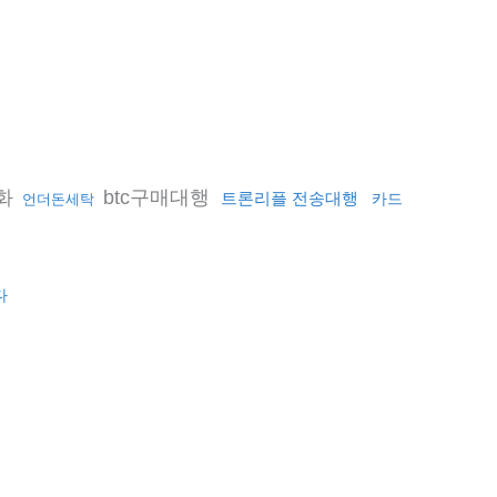
화
btc구매대행
트론리플 전송대행
카드
언더돈세탁
다