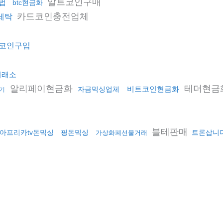
알트코인구매
법
btc현금화
카드코인충전업체
세탁
코인구입
거래소
알리페이현금화
테더현금
비트코인현금화
자금믹싱업체
기
블테판매
아프리카tv돈믹싱
핑돈믹싱
트론삽니
가상화폐선물거래