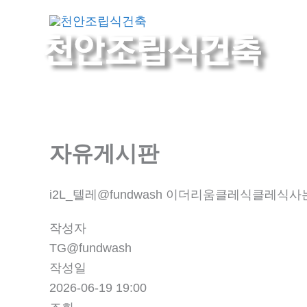
콘
회사
텐
츠
로
건
너
뛰
기
자유게시판
i2L_텔레@fundwash 이더리움클레식클레식사
작성자
TG@fundwash
작성일
2026-06-19 19:00