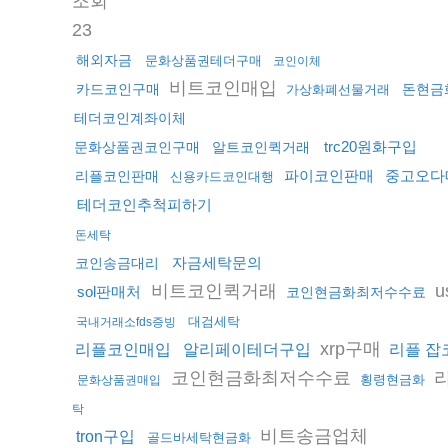
조회
23
해외자금
문화상품권테더구매
코인이체
비트코인매입
카드코인구매
돈현금
가상화폐선물거래
테더코인계좌이체
trc20원화구입
문화상품권코인구매
알트코인퀵거래
파이코인판매
중고오다
리플코인판매
신용카드코인대행
테더코인추척피하기
돈세탁
자금세탁문의
코인송금대리
비트코인퀵거래
u
sol판매처
코인현금화최저수수료
대검세탁
국내거래소fds증빙
xrp구매
리플코인매입
알리페이테더구입
리플 잡
코인현금화최저수수료
횡령현금화
문화상품권매입
탁
비트송금업체
tron구입
골드바세탁현금화