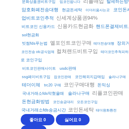
리플매입
탈세하는방
문화상품권비트구입
밈코인팝니다
암호화폐전송대행
코인돈
현금돈세탁
이더리움사는곳
신세계상품권94%
업비트코인추적
신용카드현금화
핸드폰결제비트
비트코인 신용카드
sol현금화
엘포인트코인구매
장외
빗썸fds푸는법
테더전송대행
컬쳐랜드비트구입
코인전송 otc공식업체
테더코인추척피하
로 코인구입
usdc판매
비트코인판매사이트
ssg페이비트구입
코인해외지갑매입
잡코인판매
솔라나구매
코인구매대행
테더이체
돈믹싱
trc20 구매
리플코인판매
솔라나구매
국내거래소fds막혔을때
돈현금화방법
코인송금대리
모든코인구입
코인돈세탁
국내거래소fds송금시간
태더원화환전
좋아요
0
싫어요
0