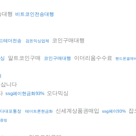
송대행
비트코인전송대행
코인구매대행
드테더전송
검돈믹싱업체
알트코인구매
이더리움수수료
싱
코인구매대행
핸드폰결제
래
삽니다
다
오다믹싱
ssg페이현금화93%
신세계상품권매입
잡
다대포통장
ssg페이93%
테더트론현금화
s증빙