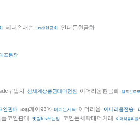
테더손대손
언더돈현금화
화
usdt현금화
대포통장
sdc구입처
이더리움현금화
신세계상품권테더전환
엘포인트
ssg페이93%
이더리움
코인판매
이더리움전송
테더돈세탁
리플코인판매
코인돈세탁테더거래
빗썸fds푸는법
이더리움리플