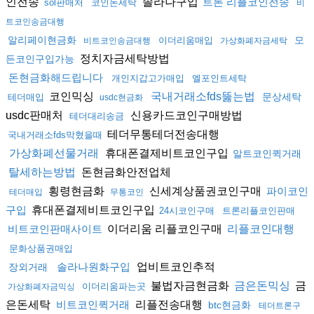
인전송
솔라나구입
트론 리플코인전송
sol판매처
코인돈세탁
비
트코인송금대행
알리페이현금화
모
이더리움매입
비트코인송금대행
가상화폐자금세탁
정치자금세탁방법
든코인구입가능
돈현금화해드립니다
개인지갑고가매입
엘포인트세탁
코인믹싱
국내거래소fds뚫는법
문상세탁
테더매입
usdc현금화
usdc판매처
신용카드코인구매방법
테더대리송금
테더무통테더전송대행
국내거래소fds막혔을때
휴대폰결제비트코인구입
가상화폐선물거래
알트코인퀵거래
돈현금화안전업체
탈세하는방법
횡령현금화
신세계상품권코인구매
파이코인
테더매입
무통코인
휴대폰결제비트코인구입
구입
24시코인구매
트론리플코인판매
이더리움 리플코인구매
비트코인판매사이트
리플코인대행
문화상품권매입
업비트코인추적
솔라나원화구입
장외거래
불법자금현금화
금
금은돈믹싱
이더리움파는곳
가상화폐자금믹싱
은돈세탁
리플전송대행
비트코인퀵거래
btc현금화
테더트론구