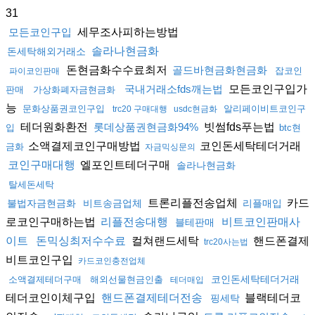
31
세무조사피하는방법
모든코인구입
솔라나현금화
돈세탁해외거래소
돈현금화수수료최저
골드바현금화현금화
잡코인
파이코인판매
모든코인구입가
국내거래소fds깨는법
판매
가상화폐자금현금화
능
문화상품권코인구입
알리페이비트코인구
trc20 구매대행
usdc현금화
테더원화환전
빗썸fds푸는법
롯데상품권현금화94%
입
btc현
소액결제코인구매방법
코인돈세탁테더거래
금화
자금믹싱문의
엘포인트테더구매
코인구매대행
솔라나현금화
탈세돈세탁
트론리플전송업체
카드
불법자금현금화
비트송금업체
리플매입
로코인구매하는법
리플전송대행
비트코인판매사
블테판매
컬쳐랜드세탁
핸드폰결제
이트
돈믹싱최저수수료
trc20사는법
비트코인구입
카드코인충전업체
코인돈세탁테더거래
소액결제테더구매
해외선물현금인출
테더매입
테더코인이체구입
블랙테더코
핸드폰결제테더전송
핑세탁