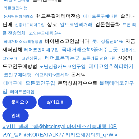
리플코인대행
핸드폰결제테더전송
솔라나
테더트론구매대행
돈세탁해외거래소
판매
상코
검돈현금화
알트코인퀵거래
트론 리
신용카드테더구입
플 전송업체
코인송금대행 24시
바이낸스코인삽니다
자금
롯데상품권94%
국내거래소fds해결방법
세탁업체
국내거래소fds뚫어주는곳
테더코인이체구입
신용카드
신용카
테더트론파는곳
코인상품권
트론리플 전송대행
코인구매
드코인구매방법
도난신용카드코인구입
테더코인추척피하기
돈세탁
코인구매대행
아프리카tv돈세탁
돈믹싱최저수수료
테더구매
모든코인구입
블랙테더코인구
입
테더트론매입
좋아요
0
싫어요
0
인쇄
«
y1H_텔래그램@bitcoinsyri 바이낸스전송대행_i0P
v9Y_텔레@KOREATALK77 카카오해킹의뢰_q7W
»