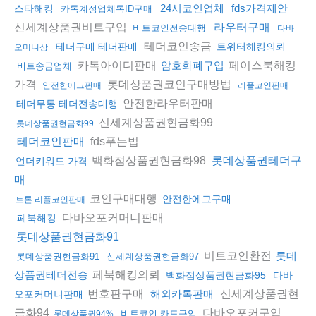
24시코인업체
fds가격제안
스타해킹
카톡계정업체톡ID구매
신세계상품권비트구입
라우터구매
비트코인전송대행
다바
테더코인송금
테더구매 테더판매
트위터해킹의뢰
오머니상
카톡아이디판매
페이스북해킹
암호화폐구입
비트송금업체
가격
롯데상품권코인구매방법
안전한에그판매
리플코인판매
안전한라우터판매
테더무통 테더전송대행
신세계상품권현금화99
롯데상품권현금화99
fds푸는법
테더코인판매
백화점상품권현금화98
롯데상품권테더구
언더키워드 가격
매
코인구매대행
안전한에그구매
트론 리플코인판매
다바오포커머니판매
페북해킹
롯데상품권현금화91
비트코인환전
롯데
롯데상품권현금화91
신세계상품권현금화97
페북해킹의뢰
상품권테더전송
백화점상품권현금화95
다바
번호판구매
신세계상품권현
해외카톡판매
오포커머니판매
금화94
다바오포커구입
비트코인 카드구입
롯데상품권94%