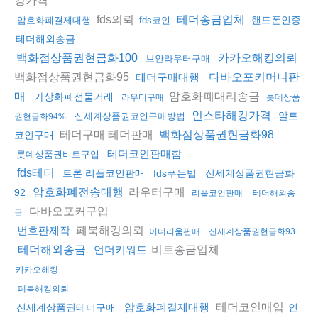
fds의뢰
테더송금업체
핸드폰인증
암호화폐결제대행
fds코인
테더해외송금
백화점상품권현금화100
카카오해킹의뢰
보안라우터구매
백화점상품권현금화95
테더구매대행
다바오포커머니판
암호화폐대리송금
매
가상화폐선물거래
라우터구매
롯데상품
인스타해킹가격
알트
신세계상품권코인구매방법
권현금화94%
테더구매 테더판매
백화점상품권현금화98
코인구매
테더코인판매함
롯데상품권비트구입
fds테더
트론 리플코인판매
fds푸는법
신세계상품권현금화
라우터구매
암호화폐전송대행
92
리플코인판매
테더해외송
다바오포커구입
금
페북해킹의뢰
번호판제작
이더리움판매
신세계상품권현금화93
비트송금업체
테더해외송금
언더키워드
카카오해킹
페북해킹의뢰
테더코인매입
암호화폐결제대행
신세계상품권테더구매
인