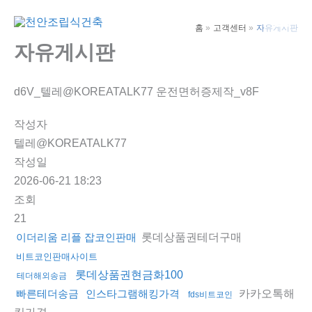
콘
텐
홈
고객센터
자유게시판
Main
츠
자유게시판
Men
로
건
d6V_텔레@KOREATALK77 운전면허증제작_v8F
너
뛰
작성자
기
텔레@KOREATALK77
작성일
2026-06-21 18:23
조회
21
롯데상품권테더구매
이더리움 리플 잡코인판매
비트코인판매사이트
롯데상품권현금화100
테더해외송금
카카오톡해
빠른테더송금
인스타그램해킹가격
fds비트코인
킹가격