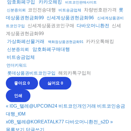
암호화폐구입
카카오해킹
비트코인판매사이트
코인전송대행
차량번호판가격
롯
신분증의뢰
비트송금업체
데상품권현금화99
신세계상품권현금화96
신세계상품권비
신세계상품권코인구매
신세
다바오머니환전
트코인구입
계상품권현금화99
카카오톡해킹
가상화폐선물거래
백화점상품권현금화91
신분증의뢰
암호화폐구매대행
비트송금업체
언더키워드
해외카톡구입처
롯데상품권비트코인구입
좋아요
0
싫어요
0
인쇄
«
l0G_텔레@UPCOIN24 비트코인개인거래 비트코인송금
대행_t0M
x0B_텔레@KOREATALK77 다바오머니환전_s2D
»
목록보기
답글쓰기