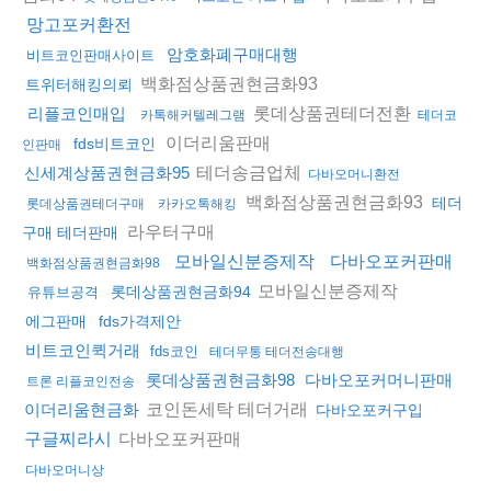
망고포커환전
암호화폐구매대행
비트코인판매사이트
백화점상품권현금화93
트위터해킹의뢰
롯데상품권테더전환
리플코인매입
카톡해커텔레그램
테더코
이더리움판매
fds비트코인
인판매
테더송금업체
신세계상품권현금화95
다바오머니환전
백화점상품권현금화93
테더
롯데상품권테더구매
카카오톡해킹
라우터구매
구매 테더판매
모바일신분증제작
다바오포커판매
백화점상품권현금화98
모바일신분증제작
롯데상품권현금화94
유튜브공격
에그판매
fds가격제안
비트코인퀵거래
fds코인
테더무통 테더전송대행
롯데상품권현금화98
다바오포커머니판매
트론 리플코인전송
코인돈세탁 테더거래
이더리움현금화
다바오포커구입
다바오포커판매
구글찌라시
다바오머니상