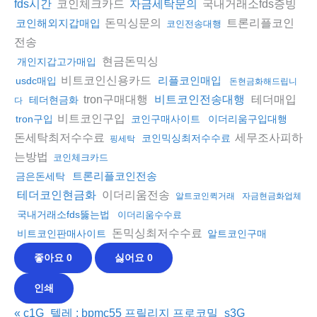
코인체크카드
국내거래소fds증빙
fds시간
자금세탁문의
돈믹싱문의
트론리플코인
코인해외지갑매입
코인전송대행
전송
현금돈믹싱
개인지갑고가매입
비트코인신용카드
리플코인매입
usdc매입
돈현금화해드립니
tron구매대행
테더매입
비트코인전송대행
테더현금화
다
비트코인구입
tron구입
코인구매사이트
이더리움구입대행
돈세탁최저수수료
세무조사피하
코인믹싱최저수수료
핑세탁
는방법
코인체크카드
트론리플코인전송
금은돈세탁
이더리움전송
테더코인현금화
알트코인퀵거래
자금현금화업체
국내거래소fds뚫는법
이더리움수수료
돈믹싱최저수수료
비트코인판매사이트
알트코인구매
좋아요
0
싫어요
0
인쇄
«
c1G_텔레 : bpmc55 프릴리지 프로코밀_s3G