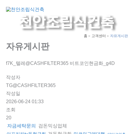
콘
텐
Main
츠
Men
로
건
홈
고객센터
자유게시판
너
자유게시판
뛰
기
f7K_텔레@CASHFILTER365 비트코인현금화_g4D
작성자
TG@CASHFILTER365
작성일
2026-06-24 01:33
조회
20
검돈믹싱업체
자금세탁문의
검돈현금화
아프리카tv돈현금화
밈코인구매대행