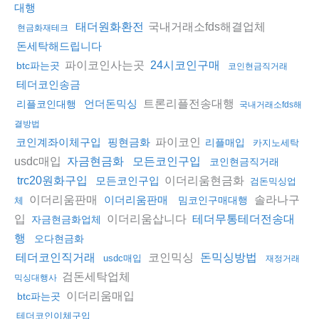
대행
국내거래소fds해결업체
태더원화환전
현금화재테크
돈세탁해드립니다
파이코인사는곳
24시코인구매
btc파는곳
코인현금직거래
테더코인송금
트론리플전송대행
언더돈믹싱
리플코인대행
국내거래소fds해
결방법
파이코인
코인계좌이체구입
핑현금화
리플매입
카지노세탁
usdc매입
자금현금화
모든코인구입
코인현금직거래
이더리움현금화
trc20원화구입
모든코인구입
검돈믹싱업
이더리움판매
솔라나구
이더리움판매
밈코인구매대행
체
입
이더리움삽니다
테더무통테더전송대
자금현금화업체
행
오다현금화
코인믹싱
테더코인직거래
돈믹싱방법
usdc매입
재정거래
검돈세탁업체
믹싱대행사
이더리움매입
btc파는곳
테더코인이체구입