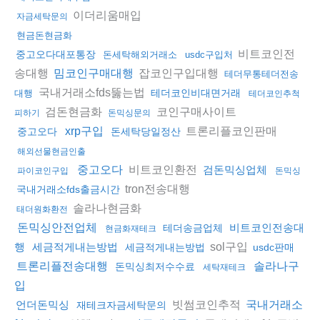
이더리움매입
자금세탁문의
현금돈현금화
비트코인전
중고오다대포통장
돈세탁해외거래소
usdc구입처
송대행
잡코인구입대행
밈코인구매대행
테더무통테더전송
국내거래소fds뚫는법
테더코인비대면거래
대행
테더코인추척
검돈현금화
코인구매사이트
피하기
돈믹싱문의
트론리플코인판매
xrp구입
중고오다
돈세탁당일정산
해외선물현금인출
비트코인환전
중고오다
검돈믹싱업체
파이코인구입
돈믹싱
tron전송대행
국내거래소fds출금시간
솔라나현금화
태더원화환전
돈믹싱안전업체
비트코인전송대
테더송금업체
현금화재테크
sol구입
행
세금적게내는방법
세금적게내는방법
usdc판매
트론리플전송대행
솔라나구
돈믹싱최저수수료
세탁재테크
입
빗썸코인추적
언더돈믹싱
국내거래소
재테크자금세탁문의