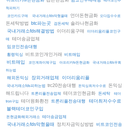
테더코인추
척피하기
언더돈현금화
코인카드구매
국내거래소fds막혔을때
오다집수수료
돈세탁방법
솔라나현금화
btc파는곳
검돈세탁
이더리움구매
국내거래소fds해결방법
이더리움리플코인구
테더송금업체
매
밈코인전송대행
비트코인개인거래
횡령믹싱
비트매입
비트매입
코인계좌이체구입
아프리카tv돈현금화
국내거래소fds우회
하는법
해외돈믹싱
장외거래업체
이더리움리플
trc20전송대행
돈믹싱
국내거래소fds피하는법
돈믹싱최저수수료
해드립니다
테더코인현금화
돈세탁
트론리플전송업체
테더
테더원화환전
트론리플전송대행
테더최저수수료
tron구입
블랙테더코인구입
테더송금업체
돈현금화해외거래소
정치자금믹싱방법
국내거래소fds막혔을때
비트코인전송