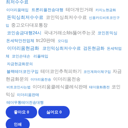
최저수수료
테더개인거래
트론리플전송대행
이더리움매입
카지노현금화
코인믹싱최저수수료
돈믹싱최저수수료
신용카드비트코인구
중고오다대포통장
입
국내거래소fds뚫어주는곳
코인송금대행24시
코인돈믹싱
trc20판매
돈세탁안전업체
오다집
이더리움현금화
코인믹싱최저수수료
검돈현금화
돈세탁업
체
코인손대손
리플매입
자금현금화문의
테더코인추척피하기
자금
블랙테더코인구입
코인계좌이체구입
현금화문의
이더리움전송
이더리움전송
이더리움클레식클레식판매
코인
비트코인사는법
태더원화환전
믹싱
이더리움판매
테더무통테더전송대행
좋아요
0
싫어요
0
인쇄