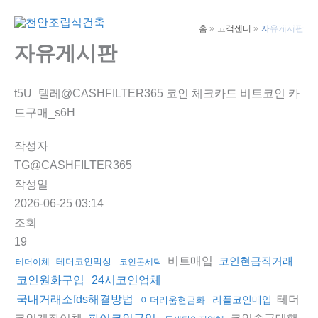
콘
텐
홈
고객센터
자유게시판
Main
츠
자유게시판
Men
로
건
t5U_텔레@CASHFILTER365 코인 체크카드 비트코인 카
너
드구매_s6H
뛰
기
작성자
TG@CASHFILTER365
작성일
2026-06-25 03:14
조회
19
비트매입
코인현금직거래
테더코인믹싱
테더이체
코인돈세탁
코인원화구입
24시코인업체
테더
국내거래소fds해결방법
리플코인매입
이더리움현금화
코인계좌이체
코인송금대행