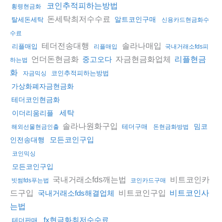
코인추적피하는방법
횡령현금화
돈세탁최저수수료
알트코인구매
탈세돈세탁
신용카드현금화수
수료
테더전송대행
솔라나매입
리플매입
리플매입
국내거래소fds피
언더돈현금화
자금현금화업체
중고오다
리플현금
하는법
화
코인추적피하는방법
자금믹싱
가상화폐자금현금화
테더코인현금화
세탁
이더리움리플
솔라나원화구입
밈코
테더구매
해외선물현금인출
돈현금화방법
모든코인구입
인전송대행
코인믹싱
모든코인구입
국내거래소fds깨는법
비트코인카
빗썸fds푸는법
코인카드구매
드구입
비트코인구입
국내거래소fds해결업체
비트코인사
는법
fx현금화최저수수료
테더판매