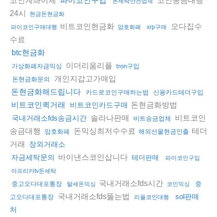
파이코인구입
돈세탁안전업체
24시
현금돈현금화
비트코인현금화
오다집수
파이코인구매대행
암호화폐
xrp구매
수료
btc현금화
이더리움리플
가상화폐자금믹싱
tron구입
개인지갑고가매입
돈현금화문의
돈현금화해드립니다
카드로코인구매하는법
신용카드테더구입
돈현금화방법
비트코인퀵거래
비트코인카드구매
솔라나판매
비트코인
국내거래소fds송금시간
비트송금업체
송금대행
돈믹싱최저수수료
테더
암호화폐
해외선물현금인출
거래
장외거래소
바이낸스코인삽니다
자금세탁문의
테더판매
파이코인구입
아프리카tv돈세탁
국내거래소fds시간
중고오다대포통장
중
탈세돈믹싱
코인믹싱
국내거래소fds뚫는법
sol판매
고오다대포통장
리플코인대행
처