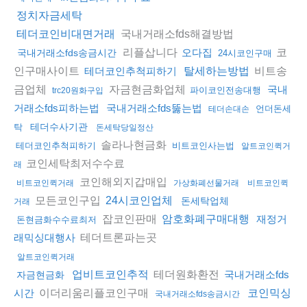
정치자금세탁
국내거래소fds해결방법
테더코인비대면거래
리플삽니다
코
오다집
국내거래소fds송금시간
24시코인구매
인구매사이트
비트송
테더코인추척피하기
탈세하는방법
금업체
자금현금화업체
국내
파이코인전송대행
trc20원화구입
거래소fds피하는법
국내거래소fds뚫는법
언더돈세
테더손대손
테더수사기관
탁
돈세탁당일정산
솔라나현금화
테더코인추척피하기
비트코인사는법
알트코인퀵거
코인세탁최저수수료
래
코인해외지갑매입
비트코인퀵거래
가상화폐선물거래
비트코인퀵
모든코인구입
24시코인업체
돈세탁업체
거래
잡코인판매
암호화폐구매대행
재정거
돈현금화수수료최저
테더트론파는곳
래믹싱대행사
알트코인퀵거래
테더원화환전
업비트코인추적
국내거래소fds
자금현금화
이더리움리플코인구매
시간
코인믹싱
국내거래소fds송금시간