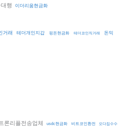
송대행
이더리움현금화
인거래
테더개인지갑
돈믹
핑돈현금화
테더코인직거래
트론리플전송업체
usdc현금화
비트코인환전
오다집수수