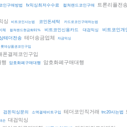
트론리플전
fx믹싱최저수수료
코인구매방법
컬쳐랜드코인구매
믹싱
코인돈세탁
비트코인사는법
카드로코인구매하는법
비트코인신용카드
비트코인개
대검믹싱
이체
컬쳐랜드현금화91%
테더송금업체
상테더전송
자금믹싱
롯데상품권코인구입
대폰결제코인구입
대행
암호화폐구매대행
암호화폐구매대행
테더코인직거래
검돈믹싱문의
trc20사는법
소액결제비트구입
대검믹싱
대손