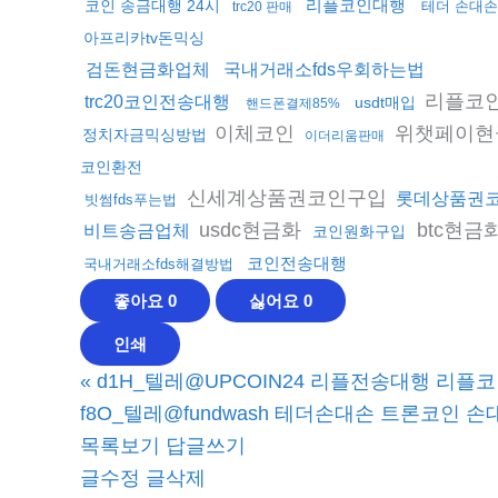
리플코인대행
코인 송금대행 24시
테더 손대
trc20 판매
아프리카tv돈믹싱
검돈현금화업체
국내거래소fds우회하는법
리플코
trc20코인전송대행
usdt매입
핸드폰결제85%
이체코인
위챗페이현
정치자금믹싱방법
이더리움판매
코인환전
신세계상품권코인구입
롯데상품권
빗썸fds푸는법
usdc현금화
btc현금
비트송금업체
코인원화구입
코인전송대행
국내거래소fds해결방법
좋아요
0
싫어요
0
인쇄
«
d1H_텔레@UPCOIN24 리플전송대행 리플코
f8O_텔레@fundwash 테더손대손 트론코인 손
목록보기
답글쓰기
글수정
글삭제