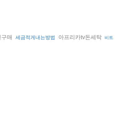
인구매
아프리카tv돈세탁
세금적게내는방법
비트