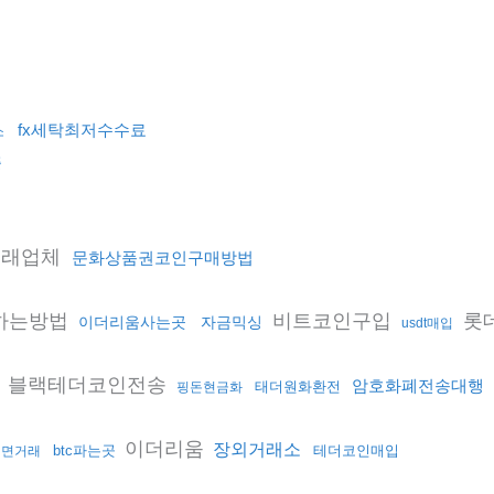
fx세탁최저수수료
소
플
거래업체
문화상품권코인구매방법
하는방법
비트코인구입
롯
이더리움사는곳
자금믹싱
usdt매입
블랙테더코인전송
암호화폐전송대행
태더원화환전
핑돈현금화
이더리움
장외거래소
btc파는곳
테더코인매입
대면거래