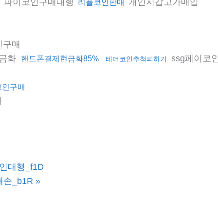
파이코인구매대행
개인지갑고가매입
리플코인판매
손
인구매
금화
ssg페이코
핸드폰결제현금화85%
테더코인추척피하기
코인구매
화
인대행_f1D
대손_b1R
»