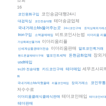
조회
16
코인송금대행24시
코인원화구입
테더송금업체
대검믹싱
코인전송대행
국내거래소fds뚫어주는곳
24시코인구매
돈믹싱해외거래
비트코인사는법
tron구입
소액결제매입
이더리움 리
이더리움리플
가상화폐선물거래
이더리움판매
알트코인퀵거래
신세계상품권테더전송
장외
돈현금화업체
엘포인트세탁
핸드폰결제테더구매
usdt매입
세무조사피
카드코인구매
테더매입
trc20 전송대행
화
코인무통
장외거래소
국내거래소fds막혔을때
리플코인매입
저수수료
테더코인매입
이더리움클레식클레식판매
테더코인비
테더판매