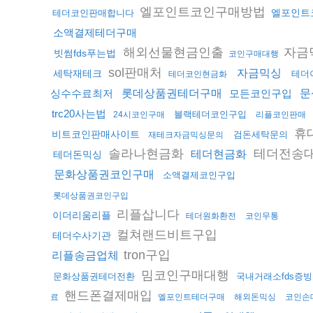
엘포인트코인구매방법
엘포인트
테더코인판매합니다
소액결제테더구매
해외선물현금인출
자금
빗썸fds푸는법
코인구매대행
sol판매처
자금믹싱
세탁재테크
테더
테더코인현금화
싱수수료최저
롯데상품권테더구매
모든코인구입
문
trc20사는법
블랙테더코인구입
24시코인구매
리플코인판매
휴
비트코인판매사이트
검돈세탁문의
재테크자금믹싱문의
솔라나현금화
테더전송
테더현금화
테더돈믹싱
문화상품권코인구매
소액결제코인구입
롯데상품권코인구입
리플삽니다
이더리움리플
테더원화환전
코인무통
컬쳐랜드비트구입
테더수사기관
tron구입
리플송금업체
밈코인구매대행
문화상품권테더전환
국내거래소fds증빙
핸드폰결제매입
료
엘포인트테더구매
해외돈믹싱
코인손