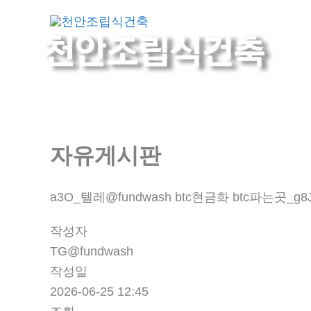
콘
회사
텐
츠
로
건
너
뛰
기
자유게시판
a3O_텔레@fundwash btc현금화 btc파는곳_g8
작성자
TG@fundwash
작성일
2026-06-25 12:45