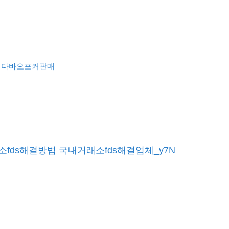
다바오포커판매
소fds해결방법 국내거래소fds해결업체_y7N