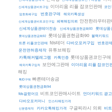
이더리움 리플 잡코인판매
코인
신세계상품권비트구입
번호판구매
해외카톡생성
암호화폐구입
안전한라우터판
페북해킹의뢰
신세계상품권비트코인구입
신세계상품권테더전송
롯데상품
신세계상품권현금화93
롯데상품권현금화90
블랙키워드
롯데상품권현금화92
fds테더
다바오포커구입
번호판
트론 리플코인판매
유튜브해킹
운전면허증제작
롯데상품권코인구
카톡해커텔레그램
카톡인증
보안에그판매
이더리움 리플 잡코인
해외카톡구입처
해킹
빠른테더송금
톡ID구매
롯데상품권현금화94
비트코인판매사이트
fds걸렸어요
언더키워드 광고
다바오포커머니
인스타해킹가격
구글찌라시 의뢰
카카오톡해킹가격
비트
신분증제작