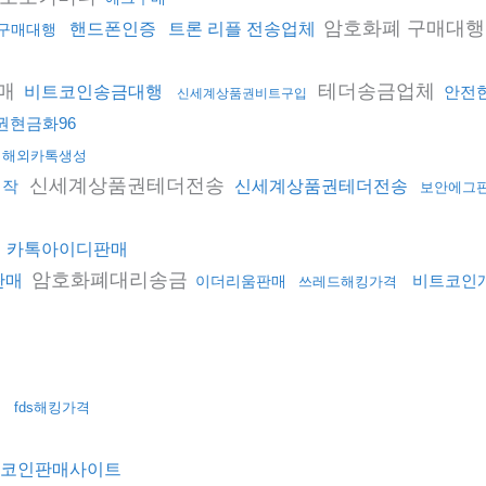
암호화폐 구매대
핸드폰인증
트론 리플 전송업체
구매대행
매
테더송금업체
비트코인송금대행
안전
신세계상품권비트구입
권현금화96
해외카톡생성
신세계상품권테더전송
제작
신세계상품권테더전송
보안에그
매
카톡아이디판매
암호화폐대리송금
판매
비트코인
이더리움판매
쓰레드해킹가격
fds해킹가격
코인판매사이트