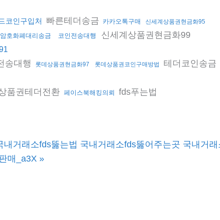
빠른테더송금
드코인구입처
카카오톡구매
신세계상품권현금화95
신세계상품권현금화99
암호화폐대리송금
코인전송대행
91
전송대행
테더코인송금
롯데상품권현금화97
롯데상품권코인구매방법
상품권테더전환
fds푸는법
페이스북해킹의뢰
법 국내거래소fds뚫는법 국내거래소fds뚫어주는곳 국내거래
판매_a3X
»