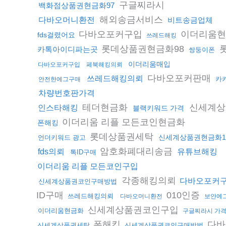
구글찌라시
백화점상품권현금화97
해외송금서비스
다바오머니환전
비트송금업체
다바오포커구입
이더리움
fds걸렸어요
쓰레드해킹
롯데상품권현금화98
카톡아이디파는곳
쌍둥이폰
이더리움매입
다바오포커구입
페북해킹의뢰
다바오포커판매
쓰레드해킹의뢰
카
안전한에그구매
차량번호판가격
테더현금화
신세계상
인스타해킹
블랙키워드 가격
이더리움 리플 모든코인현금화
폰해킹
롯데상품권세탁
신세계상품권현금화1
언더키워드 광고
암호화폐대리송금
fds의뢰
유튜브해킹
톡ID구매
이더리움 리플 모든코인구입
각종해킹의뢰
다바오포커
신세계상품권코인구매방법
ID구매
010인증
쓰레드해킹의뢰
다바오머니환전
보안에
신세계상품권코인구입
이더리움현금화
구글찌라시 가
폰해킹
다바
신세계상품권세탁
신세계상품권코인구매방법