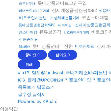
롯데상품권비트코인구입
라우터구매
신세계상품권현금화92
신용카
테더코인비대면거래
코인구매대행
비트코인사는법
가상화폐선물거래
롯데상품권현금화94%
신세계상품권현금화
페북해킹
유튜브공격
비트코인
인스타해킹
암호화폐구매대행
신분증의뢰
롯데상품권테더전환
신세계
번호판제작
fds테더
좋아요
0
싫어요
0
인쇄
«
a1B_텔레@fundwash 국내거래소fds깨는
t8G_텔레@UPCOIN24 리플코인매입 리플코인
목록보기
답글쓰기
글수정
글삭제
Powered by KBoard
이용약관