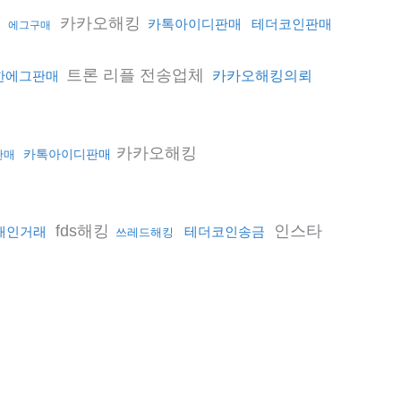
행
카카오해킹
카톡아이디판매
테더코인판매
에그구매
트론 리플 전송업체
한에그판매
카카오해킹의뢰
카카오해킹
카톡아이디판매
판매
fds해킹
인스타
개인거래
테더코인송금
쓰레드해킹