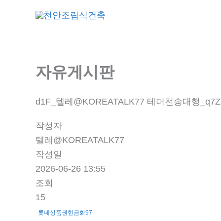
콘
회사
텐
츠
로
건
자유게시판
너
뛰
d1F_텔레@KOREATALK77 테더전송대행_q7Z
기
작성자
텔레@KOREATALK77
작성일
2026-06-26 13:55
조회
15
롯데상품권현금화97