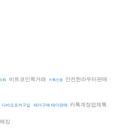
비트코인퀵거래
안전한라우터판매
의뢰
카톡인증
카톡계정업체톡
다바오포커구입
테더구매 테더판매
해킹