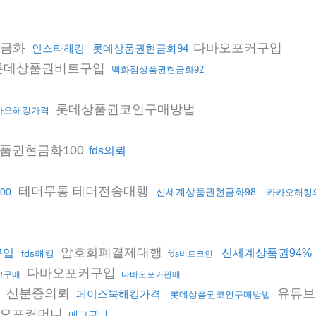
현금화
다바오포커구입
인스타해킹
롯데상품권현금화94
롯데상품권비트구입
백화점상품권현금화92
롯데상품권코인구매방법
카오해킹가격
품권현금화100
fds의뢰
테더무통 테더전송대행
00
신세계상품권현금화98
카카오해킹
암호화폐결제대행
구입
신세계상품권94%
fds해킹
fds비트코인
다바오포커구입
그구매
다바오포커판매
신분증의뢰
유튜브
페이스북해킹가격
롯데상품권코인구매방법
격
오포커머니
에그구매