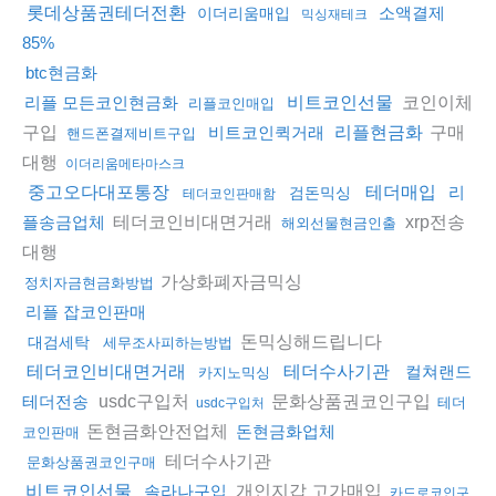
롯데상품권테더전환
소액결제
이더리움매입
믹싱재테크
85%
btc현금화
코인이체
리플 모든코인현금화
비트코인선물
리플코인매입
구입
구매
비트코인퀵거래
리플현금화
핸드폰결제비트구입
대행
이더리움메타마스크
중고오다대포통장
테더매입
리
검돈믹싱
테더코인판매함
테더코인비대면거래
xrp전송
플송금업체
해외선물현금인출
대행
가상화폐자금믹싱
정치자금현금화방법
리플 잡코인판매
돈믹싱해드립니다
대검세탁
세무조사피하는방법
테더코인비대면거래
테더수사기관
컬쳐랜드
카지노믹싱
usdc구입처
문화상품권코인구입
테더전송
테더
usdc구입처
돈현금화안전업체
돈현금화업체
코인판매
테더수사기관
문화상품권코인구매
개인지갑 고가매입
비트코인선물
솔라나구입
카드로코인구