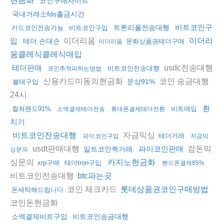
현금화
코인구매사이트
국내거래소fds출금시간
비트코인구
트론리플전송대행
카드코인전송가능
비트코인구입
이더리움
입
이더리
테더 손대손
문화상품권테더구매
이더리움
움클레식클레식매입
usdc전송대행
테더판매
비트코인전송대행
코인추적피하는방법
신용카드미동의현금화
코인 송금대행
문상91%
블테구입
24시
환
컬쳐랜드91%
비트매입
소액결제테더전송
휴대폰결제테더전환
치기
자금믹싱
비트코인전송대행
테더거래
파이코인구입
자금믹
usdt판매대행
검돈믹
파이코인판매
알트코인퀵거래
싱문의
싱문의
카지노현금화
xrp구매
테더tron구입
핸드폰결제85%
비트코인전송대행
btc파는곳
코인 체크카드
롯데상품권코인구매방법
돈세탁해드립니다
코인돈현금화
소액결제비트구입
비트코인송금대행