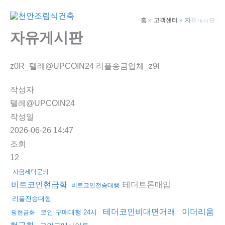
콘
텐
홈
고객센터
자유게시판
Main
츠
자유게시판
Men
로
건
z0R_텔레@UPCOIN24 리플송금업체_z9I
너
뛰
작성자
기
텔레@UPCOIN24
작성일
2026-06-26 14:47
조회
12
자금세탁문의
테더트론매입
비트코인현금화
비트코인전송대행
리플전송대행
테더코인비대면거래
이더리움
코인 구매대행 24시
핑현금화