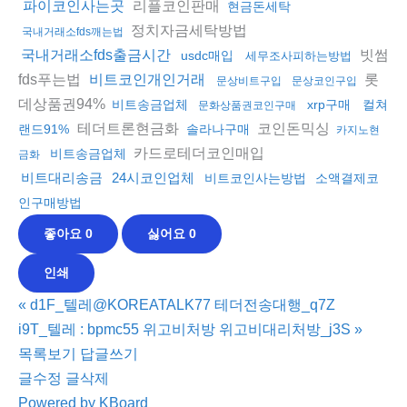
리플코인판매
파이코인사는곳
현금돈세탁
정치자금세탁방법
국내거래소fds깨는법
빗썸
국내거래소fds출금시간
usdc매입
세무조사피하는방법
fds푸는법
롯
비트코인개인거래
문상비트구입
문상코인구입
데상품권94%
비트송금업체
xrp구매
컬쳐
문화상품권코인구매
테더트론현금화
코인돈믹싱
랜드91%
솔라나구매
카지노현
카드로테더코인매입
비트송금업체
금화
비트대리송금
24시코인업체
비트코인사는방법
소액결제코
인구매방법
좋아요
0
싫어요
0
인쇄
«
d1F_텔레@KOREATALK77 테더전송대행_q7Z
i9T_텔레 : bpmc55 위고비처방 위고비대리처방_j3S
»
목록보기
답글쓰기
글수정
글삭제
Powered by KBoard