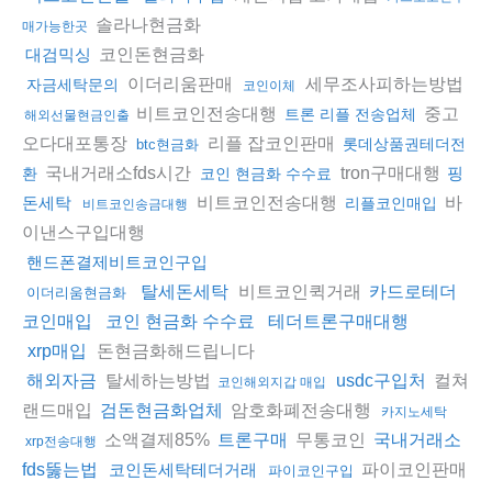
솔라나현금화
매가능한곳
코인돈현금화
대검믹싱
이더리움판매
세무조사피하는방법
자금세탁문의
코인이체
비트코인전송대행
중고
트론 리플 전송업체
해외선물현금인출
오다대포통장
리플 잡코인판매
롯데상품권테더전
btc현금화
국내거래소fds시간
tron구매대행
핑
환
코인 현금화 수수료
비트코인전송대행
바
돈세탁
리플코인매입
비트코인송금대행
이낸스구입대행
핸드폰결제비트코인구입
비트코인퀵거래
탈세돈세탁
카드로테더
이더리움현금화
코인매입
코인 현금화 수수료
테더트론구매대행
돈현금화해드립니다
xrp매입
탈세하는방법
컬쳐
해외자금
usdc구입처
코인해외지갑 매입
랜드매입
암호화폐전송대행
검돈현금화업체
카지노세탁
소액결제85%
무통코인
트론구매
국내거래소
xrp전송대행
파이코인판매
fds뚫는법
코인돈세탁테더거래
파이코인구입