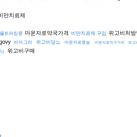
1 비만치료제
마운자로약국가격
위고비처방
울트라킹콩
비만치료제 구입
govy
비아그라
위고비당뇨
마운자로효능
마운자로직구가격
위고
위고비구매
닌
J