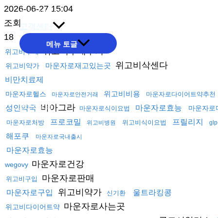
2026-06-27 15:04
온라인문의
조회
고객센터
18
메뉴 토글
위고비구매후기
위고비구매
위고비삭센다
마운자로재고있는곳
위고비약가
비만치료제
위고비비용
마운자로헬스
마운자로다이어트약추천
마운자로안전거래
공사실적
비아그라
성인약국
마운자로효능
마운자로
마운자로식이요법
프로코밀
프릴리지
마운자로처방
위고비식이요법
위고비병원
gl
해포쿠
마운자로국내출시
마운자로효능
마운자로건강
wegovy
마운자로판매
위고비구입
위고비약가
마운자로구입
울트라킹콩
신기환
마운자로사는곳
위고비다이어트약