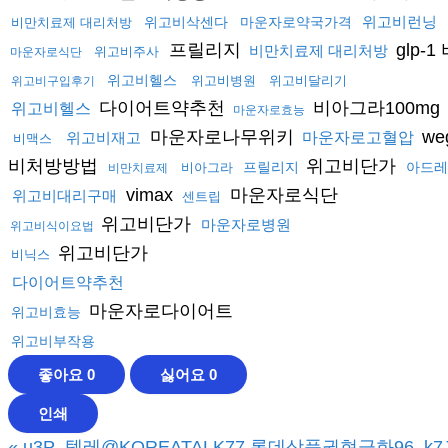
위고비런닝
위고비삭센다
마운자로약국가격
비만치료제 대리처방
프릴리지
glp-
비만치료제 대리처방
위고비주사
마운자로식단
위고비헬스
위고비병원
위고비달리기
위고비구입후기
다이어트약추천
비아그라100mg
위고비헬스
마운자로효능
마운자로나무위키
we
위고비재고
마운자로고혈압
비맥스
비처방방법
위고비단가
프릴리지
아드레
비아그라
비만치료제
vimax
마운자로식단
위고비대리구매
센트립
위고비단가
마운자로병원
위고비식이요법
위고비단가
비닉스
다이어트약추천
마운자로다이어트
위고비효능
위고비부작용
좋아요
0
싫어요
0
인쇄
«
u3P_텔레@KOREATALK77 롯데상품권현금화96_k7