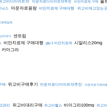
울
위고비다이어트약
마운자로다이어트약추천
비만치료제 구매
마운자로용량
비닉스
비만치료제 구매대행
위고비재고있는
로판매업체
센트립
고비약가
비만치료제 구매대행
시알리스20mg
glp-1 비만치료제
격
카마그라
위고비구매후기
구매
마운자로다이어트약추천
마운자로구매대
위고비대리구매
비아그라100mg
강관리
위고비헬스
위고