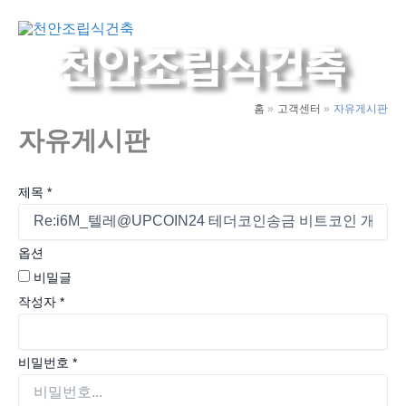
콘
텐
Main
츠
Men
로
건
홈
고객센터
자유게시판
너
자유게시판
뛰
기
제목
*
옵션
비밀글
작성자
*
비밀번호
*